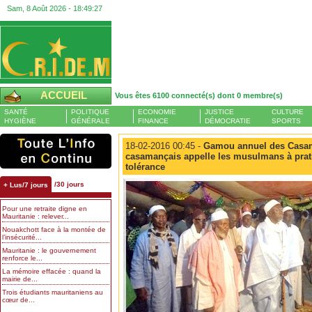
Sam, 8 Août 2026 -
18:49:28
ACCUEIL
Vous êtes 6100 connecté(s) dont 0 membre(s)
SANTÉ
POLITIQUE
ECONOMIE
JUSTICE
CULTURE
HYGIÈNE
GÉNÉRALE
FINANCE
DÉMOCRATIE
SPORTS
18-02-2016 00:45 -
Gamou annuel des Casama
casamançais appelle les musulmans à prati
tolérance
/30 jours
+ Lus/7 jours
Pour une retraite digne en
Mauritanie : relever...
Nouakchott face à la montée de
l’insécurité...
Mauritanie : le gouvernement
renforce le...
La mémoire effacée : quand la
mairie de...
Trois étudiants mauritaniens au
cœur de...