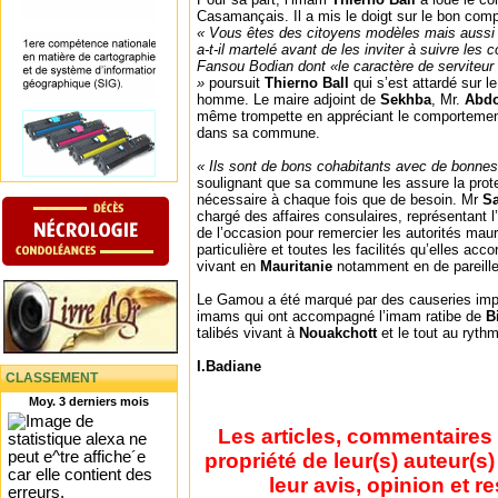
Casamançais. Il a mis le doigt sur le bon co
« Vous êtes des citoyens modèles mais aussi
a-t-il martelé avant de les inviter à suivre les
Fansou Bodian dont «le caractère de serviteur
»
poursuit
Thierno Ball
qui s’est attardé sur le
homme. Le maire adjoint de
Sekhba
, Mr.
Abdo
même trompette en appréciant le comporteme
dans sa commune.
« Ils sont de bons cohabitants avec de bonnes
soulignant que sa commune les assure la prote
nécessaire à chaque fois que de besoin. Mr
S
chargé des affaires consulaires, représentant
de l’occasion pour remercier les autorités maur
particulière et toutes les facilités qu’elles ac
vivant en
Mauritanie
notamment en de pareill
Le Gamou a été marqué par des causeries imp
imams qui ont accompagné l’imam ratibe de
B
talibés vivant à
Nouakchott
et le tout au ryth
I.Badiane
CLASSEMENT
Moy. 3 derniers mois
Les articles, commentaires 
propriété de leur(s) auteur(s
leur avis, opinion et r