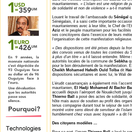
mauritaniennes.
« L’islam est une religion de 
de solidarité et non de violence »
a-t-il martelé
Louant le travail de l’ambassade du
Sénégal
q
Sénégalais, il a saisi cette importante occasio
mauritaniennes avec à leur tête, le Chef de l’E
Aziz
et le peuple mauritanien pour les facilité
ses concitoyens dans l’exercice de leurs méti
l’organisation de cette manifestation religieuse
« Des dispositions ont été prises depuis la fron
des convois venus de toutes les contrées du S
à plus d’un titre »
a-t-il laissé entendre. Même
autorités locales de la commune de
Sebkha
q
pour le bon déroulement de la manifestation. 
Cheikh Mohamed Hafedh Ould Tolba
dit
Hai
dispositions sécuritaires et avec lui, le Wali d
L’érudit casamançais a également mis l’accen
mauritanien,
El Hadji Mohamed Al Bachir Ba
accueilli depuis l’aéroport de Nouakchott jusq
Thierno Ball
a posé des actes de solidarité, d
hôte mais aussi de soutien au profit des organi
tenus compagnie durant tout le séjour de son 
montré votre sens élevé de serviteur de l’islam
humblement chez vous avec loyauté »
a dit l’
Des citoyens modèles …
Pour sa part, l’imam
Thierno Ball
a loué le c