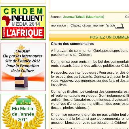
Source :
Journal Tahalil (Mauritanie)
Co
Impression :
Cliquez ici pour imprimer l'article
POSTEZ UN COMMEN
Charte des commentaires
A lire avant de commenter! Quelques dispositions
passionnants sur Cridem :
Commentez pour enrichir : Le but des commentair
enrichissants à partir des articles publiés sur Cri
Respectez vos interlocuteurs : Pour assurer des d
le respect des participants. Donnez à chacun le d
vous. Appuyez vos réponses sur des faits et des 
invectives.
Contenus illicites : Le contenu des commentaires n
et réglementations en vigueur. Sont notamment illi
antisémites, diffamatoires ou injurieux, divulguant
vie privée d'une personne, utilisant des oeuvres p
(textes, photos, vidéos...).
Cridem se réserve le droit de ne pas valider tout
contrevenir à la loi, ainsi que tout commentaire h
grossier. Merci pour votre participation à Cridem!