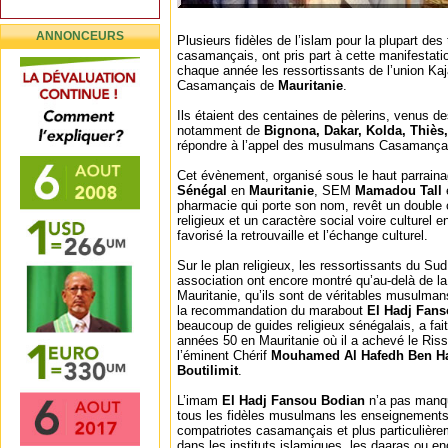
ANNONCEURS
Plusieurs fidèles de l’islam pour la plupart des t
casamançais, ont pris part à cette manifestatio
chaque année les ressortissants de l’union Ka
Casamançais de
Mauritanie
.
Ils étaient des centaines de pèlerins, venus de
notamment de
Bignona, Dakar, Kolda, Thiès
répondre à l’appel des musulmans Casamançais
Cet évènement, organisé sous le haut parrain
Sénégal
en
Mauritanie
, SEM
Mamadou Tall
pharmacie qui porte son nom, revêt un double 
religieux et un caractère social voire culturel
favorisé la retrouvaille et l’échange culturel.
Sur le plan religieux, les ressortissants du Su
association ont encore montré qu’au-delà de la
Mauritanie, qu’ils sont de véritables musulmans
la recommandation du marabout
El Hadj Fan
beaucoup de guides religieux sénégalais, a fa
années 50 en Mauritanie où il a achevé le Ris
l’éminent Chérif
Mouhamed Al Hafedh Ben Ha
Boutilimit
.
L’imam
El Hadj Fansou Bodian
n’a pas manqu
tous les fidèles musulmans les enseignement
compatriotes casamançais et plus particulière
dans les instituts islamiques, les daaras ou e