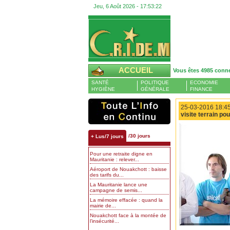
Jeu, 6 Août 2026 -
17:53:23
ACCUEIL
Vous êtes 4985 conn
SANTÉ
POLITIQUE
ECONOMIE
HYGIÈNE
GÉNÉRALE
FINANCE
25-03-2016 18:45
visite terrain p
/30 jours
+ Lus/7 jours
Pour une retraite digne en
Mauritanie : relever...
Aéroport de Nouakchott : baisse
des tarifs du...
La Mauritanie lance une
campagne de semis...
La mémoire effacée : quand la
mairie de...
Nouakchott face à la montée de
l’insécurité...