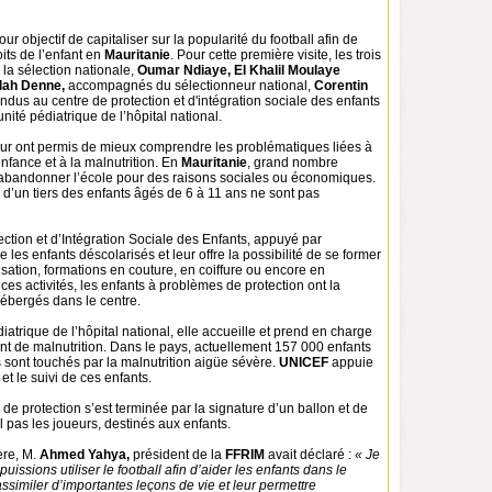
ur objectif de capitaliser sur la popularité du football afin de
its de l’enfant en
Mauritanie
. Pour cette première visite, les trois
la sélection nationale,
Oumar Ndiaye, El Khalil Moulaye
lah Denne,
accompagnés du sélectionneur national,
Corentin
ndus au centre de protection et d'intégration sociale des enfants
’unité pédiatrique de l’hôpital national.
leur ont permis de mieux comprendre les problématiques liées à
enfance et à la malnutrition. En
Mauritanie
, grand nombre
 abandonner l’école pour des raisons sociales ou économiques.
d’un tiers des enfants âgés de 6 à 11 ans ne sont pas
ction et d’Intégration Sociale des Enfants, appuyé par
le les enfants déscolarisés et leur offre la possibilité de se former
isation, formations en couture, en coiffure ou encore en
ces activités, les enfants à problèmes de protection ont la
 hébergés dans le centre.
diatrique de l’hôpital national, elle accueille et prend en charge
ant de malnutrition. Dans le pays, actuellement 157 000 enfants
 sont touchés par la malnutrition aigüe sévère.
UNICEF
appuie
et le suivi de ces enfants.
e de protection s’est terminée par la signature d’un ballon et de
ll pas les joueurs, destinés aux enfants.
ère, M.
Ahmed Yahya,
président de la
FFRIM
avait déclaré :
« Je
puissions utiliser le football afin d’aider les enfants dans le
 assimiler d’importantes leçons de vie et leur permettre