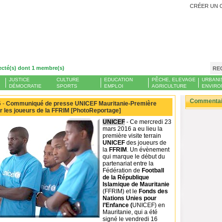
CRÉER UN 
ecté(s) dont 1 membre(s)
RE
JUSTICE
CULTURE
EDUCATION
PÊCHE, ELEVAGE
URBANI
DÉMOCRATIE
SPORTS
EMPLOI
AGRICULTURE
ENVIRO
Commentair
 -
Communiqué de presse UNICEF Mauritanie-Première
our les joueurs de la FFRIM [PhotoReportage]
UNICEF
- Ce mercredi 23
mars 2016 a eu lieu la
première visite terrain
UNICEF
des joueurs de
la
FFRIM
. Un évènement
qui marque le début du
partenariat entre la
Fédération de
Football
de la République
Islamique de Mauritanie
(FFRIM) et le
Fonds des
Nations Unies pour
l’Enfance (
UNICEF) en
Mauritanie, qui a été
signé le vendredi 16