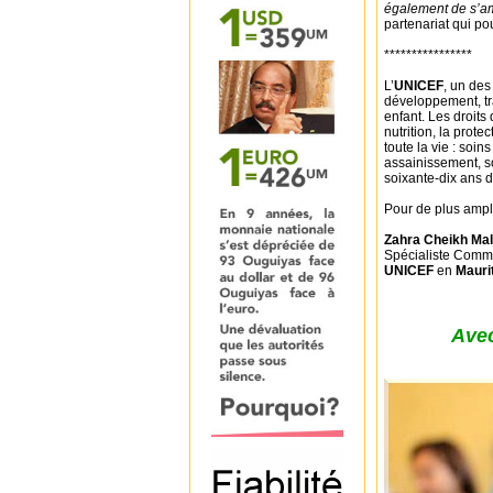
également de s’amu
partenariat qui po
****************
L’
UNICEF
, un des
développement, tr
enfant. Les droit
nutrition, la prote
toute la vie : soi
assainissement, so
soixante-dix ans d
Pour de plus ampl
Zahra Cheikh Mal
Spécialiste Commu
UNICEF
en
Mauri
Avec