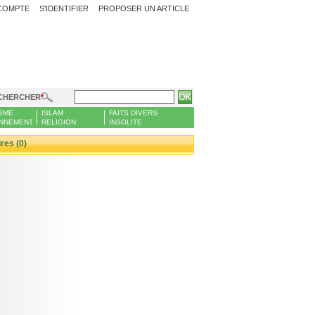
COMPTE
S'IDENTIFIER
PROPOSER UN ARTICLE
CHERCHER
SME
ISLAM
FAITS DIVERS
NNEMENT
RELIGION
INSOLITE
es (0)