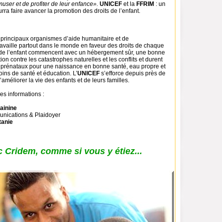
ser et de profiter de leur enfance».
UNICEF
et la
FFRIM
: un
urra faire avancer la promotion des droits de l’enfant.
 principaux organismes d’aide humanitaire et de
availle partout dans le monde en faveur des droits de chaque
s de l’enfant commencent avec un hébergement sûr, une bonne
ction contre les catastrophes naturelles et les conflits et durent
ns prénataux pour une naissance en bonne santé, eau propre et
ins de santé et éducation. L’
UNICEF
s’efforce depuis près de
’améliorer la vie des enfants et de leurs familles.
es informations :
ainine
nications & Plaidoyer
tanie
 Cridem, comme si vous y étiez...