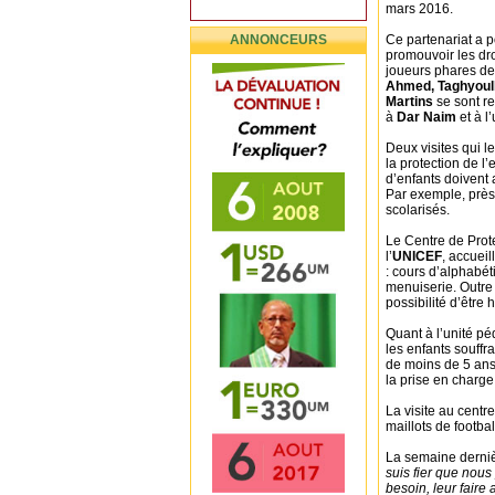
mars 2016.
ANNONCEURS
Ce partenariat a po
promouvoir les dro
joueurs phares de 
Ahmed, Taghyoul
Martins
se sont re
à
Dar Naim
et à l
Deux visites qui 
la protection de l’
d’enfants doivent
Par exemple, près 
scolarisés.
Le Centre de Prote
l’
UNICEF
, accueil
: cours d’alphabét
menuiserie. Outre 
possibilité d’être
Quant à l’unité pé
les enfants souffr
de moins de 5 ans
la prise en charge 
La visite au centr
maillots de footba
La semaine derni
suis fier que nous 
besoin, leur faire