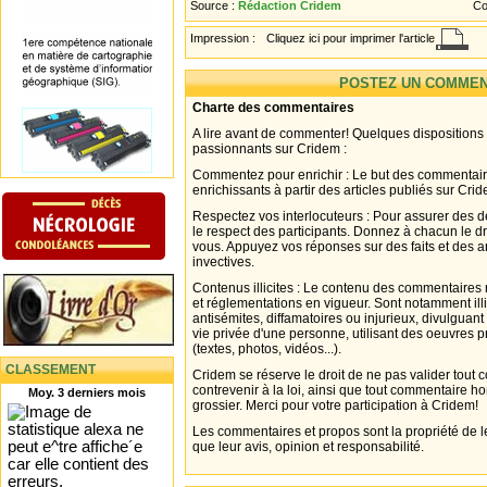
Source :
Rédaction Cridem
Co
Impression :
Cliquez ici pour imprimer l'article
POSTEZ UN COMMEN
Charte des commentaires
A lire avant de commenter! Quelques dispositions
passionnants sur Cridem :
Commentez pour enrichir : Le but des commentair
enrichissants à partir des articles publiés sur Cri
Respectez vos interlocuteurs : Pour assurer des d
le respect des participants. Donnez à chacun le d
vous. Appuyez vos réponses sur des faits et des 
invectives.
Contenus illicites : Le contenu des commentaires n
et réglementations en vigueur. Sont notamment illi
antisémites, diffamatoires ou injurieux, divulguant
vie privée d'une personne, utilisant des oeuvres p
(textes, photos, vidéos...).
CLASSEMENT
Cridem se réserve le droit de ne pas valider tout
contrevenir à la loi, ainsi que tout commentaire h
Moy. 3 derniers mois
grossier. Merci pour votre participation à Cridem!
Les commentaires et propos sont la propriété de l
que leur avis, opinion et responsabilité.