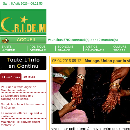
Sam, 8 Août 2026 -
06:21:54
ACCUEIL
Vous êtes 5702 connecté(s) dont 0 membre(s)
SANTÉ
POLITIQUE
ECONOMIE
JUSTICE
CULTURE
HYGIÈNE
GÉNÉRALE
FINANCE
DÉMOCRATIE
SPORTS
05-04-2016 09:12 -
Mariage. Union pour la v
/30 jours
+ Lus/7 jours
Pour une retraite digne en
Mauritanie : relever...
La Mauritanie lance une
campagne de semis...
Nouakchott face à la montée de
l’insécurité...
La mémoire effacée : quand la
mairie de...
Mauritanie : le gouvernement
renforce le...
vivent sur cette terre à cheval entre deux mo