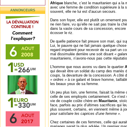
Afrique
blanche, c’est le mauritanien qui a la 
avec une femme de condition supérieure à la si
ANNONCEURS
souvent, elle ne lui est d’aucun secours.
Dans son foyer, elle est plutôt un ornement pou
ne rien faire, vu qu’elle ne sait pas traire la ch
dans la vaste cours de sa concession, encore m
écosser le riz.
De quelle patience fait preuve son mari, qui su
Lui, le pauvre qui ne fait jamais quelque chose
regard impatient pour recevoir de sa part un 
mal dissimulée derrière une soit disant
« galan
mauritaniens, n’avons-nous pas cette réputatio
L’homme que nous avons vu dans le quartier
A
qui devait être un soldat du camp des mariés d
coups, la devanture de la concession. A côté d
« ordres »
à ce galant et brave homme, taillabl
les beaux yeux de sa femme.
Un peu plus loin, une femme, faisait la même 
celle de ses employés certainement. Ce n’est 
vie de couple coûte chère en
Mauritanie
, sto
face, parfois au prix d’ultimes sacrifices qui l
plus souvent, certains, en viennent même à jou
pour satisfaire les caprices d’une femme »
.
Chez certaines de ces femmes, celle qui aura
mariages serait la plus adulée. Un premier mar