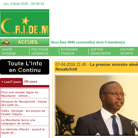
Jeu, 6 Août 2026 -
02:49:34
ACCUEIL
Vous êtes 4945 connecté(s) dont 0 membre(s)
SANTÉ
POLITIQUE
ECONOMIE
JUSTICE
CULTURE
HYGIÈNE
GÉNÉRALE
FINANCE
DÉMOCRATIE
SPORTS
07-04-2016 21:45 -
Le premier ministre sénég
Nouakchott
/30 jours
+ Lus/7 jours
Pour une retraite digne en
Mauritanie : relever...
Aéroport de Nouakchott : baisse
des tarifs du...
Vidéo. Sénégal : les propos de
Cheikh Tidiane...
La Mauritanie lance une
campagne de semis...
La mémoire effacée : quand la
mairie de...