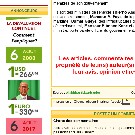
membres de son gouvernement.
ANNONCEURS
Il s'agit des ministres de l'énergie
Thierno Ala
de l'assainissement,
Mansour A. Faye,
de la 
maritime,
Oumar Gueye,
des infrastructures d
désenclavement,
Mansour Elimane Kane
et 
ministre, porte parole officiel du gouvernement
Les articles, commentaires 
propriété de leur(s) auteur(s
leur avis, opinion et r
Source :
Alakhbar (Mauritanie)
Co
Impression :
Cliquez ici pour imprimer l'article
POSTEZ UN COMMEN
Charte des commentaires
A lire avant de commenter! Quelques dispositions
passionnants sur Cridem :