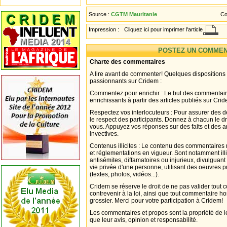
Source :
CGTM Mauritanie
Co
Impression :
Cliquez ici pour imprimer l'article
POSTEZ UN COMMEN
Charte des commentaires
A lire avant de commenter! Quelques dispositions
passionnants sur Cridem :
Commentez pour enrichir : Le but des commentair
enrichissants à partir des articles publiés sur Cri
Respectez vos interlocuteurs : Pour assurer des d
le respect des participants. Donnez à chacun le d
vous. Appuyez vos réponses sur des faits et des 
invectives.
Contenus illicites : Le contenu des commentaires n
et réglementations en vigueur. Sont notamment illi
antisémites, diffamatoires ou injurieux, divulguant
vie privée d'une personne, utilisant des oeuvres p
(textes, photos, vidéos...).
Cridem se réserve le droit de ne pas valider tout
contrevenir à la loi, ainsi que tout commentaire h
grossier. Merci pour votre participation à Cridem!
Les commentaires et propos sont la propriété de l
que leur avis, opinion et responsabilité.