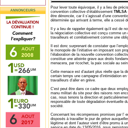
Pour lever toute équivoque, il y a lieu de préci
ANNONCEURS
convention collective d’établissement
TMLSA
être dénoncée, car il s’agissait d’une convent
déterminée qui arrivant à terme, elle a cessé d
Il y a lieu de rappeler également qu’il est de no
la négociation collective est conçu comme un 
travailleurs et corrélativement comme une obli
Il est donc surprenant de constater que l’emplo
le monopole de l’initiative en imposant son pr
l’élaboration de la nouvelle convention collect
constitue une atteinte grave aux droits fondam
menacera, par ricochet, la paix sociale au sein 
Cette menace est d’autant plus réelle que la d
certain temps une campagne d’intimidation en 
travailleurs d’aller en grève.
C’est peut être dans ce cadre que deux emplo
manu militari du site pour des raisons non enc
cas, nous tenons la direction et particulièrem
responsable de toute dégradation éventuelle du
société.
Concernant les récompenses promises par l’ em
disposés à travailler le jour de grève auxquell
légitime et dont l’auteur vient d’être promu à u
service en date du 13/05/2016, nous persistons 