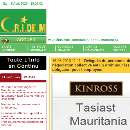
Sam, 8 Août 2026 -
19:06:02
ACCUEIL
Vous êtes 5901 connecté(s) dont 0 membre(s)
SANTÉ
POLITIQUE
ECONOMIE
JUSTICE
CULTURE
HYGIÈNE
GÉNÉRALE
FINANCE
DÉMOCRATIE
SPORTS
16-05-2016 11:11 -
Délégués du personnel de
négociation collective est un droit pour les
obligation pour l’employeur
/30 jours
+ Lus/7 jours
Pour une retraite digne en
Mauritanie : relever...
Nouakchott face à la montée de
l’insécurité...
Mauritanie : le gouvernement
renforce le...
La mémoire effacée : quand la
mairie de...
Trois étudiants mauritaniens au
cœur de...