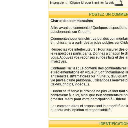
Impression :
Cliquez ici pour imprimer l'article
POSTEZ UN COMMEN
Charte des commentaires
A lire avant de commenter! Quelques dispositions
passionnants sur Cridem :
Commentez pour enrichir : Le but des commentair
enrichissants à partir des articles publiés sur Cri
Respectez vos interlocuteurs : Pour assurer des d
le respect des participants. Donnez à chacun le d
vous. Appuyez vos réponses sur des faits et des 
invectives.
Contenus illicites : Le contenu des commentaires n
et réglementations en vigueur. Sont notamment illi
antisémites, diffamatoires ou injurieux, divulguant
vie privée d'une personne, utilisant des oeuvres p
(textes, photos, vidéos...).
Cridem se réserve le droit de ne pas valider tout
contrevenir à la loi, ainsi que tout commentaire h
grossier. Merci pour votre participation à Cridem!
Les commentaires et propos sont la propriété de l
que leur avis, opinion et responsabilité.
IDENTIFICATIO