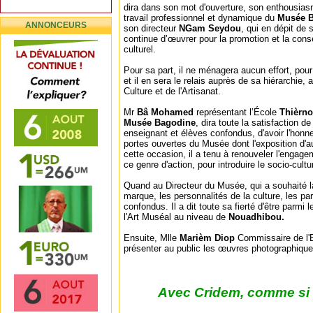
dira dans son mot d'ouverture, son enthousiasm
travail professionnel et dynamique du
Musée 
ANNONCEURS
son directeur
NGam Seydou
, qui en dépit d
continue d’œuvrer pour la promotion et la cons
culturel.
Pour sa part, il ne ménagera aucun effort, pour 
et il en sera le relais auprès de sa hiérarchie,
Culture et de l'Artisanat.
Mr
Bâ Mohamed
représentant l’École
Thièrno
Musée Bagodine
, dira toute la satisfaction d
enseignant et élèves confondus, d'avoir l'honne
portes ouvertes du Musée dont l'exposition d'au
cette occasion, il a tenu à renouveler l'engag
ce genre d'action, pour introduire le socio-cultu
Quand au Directeur du Musée, qui a souhaité 
marque, les personnalités de la culture, les pa
confondus. Il a dit toute sa fierté d'être parmi
l'Art Muséal au niveau de
Nouadhibou.
Ensuite, Mlle
Marièm Diop
Commissaire de l'Ex
présenter au public les œuvres photographiques
Avec Cridem, comme si v