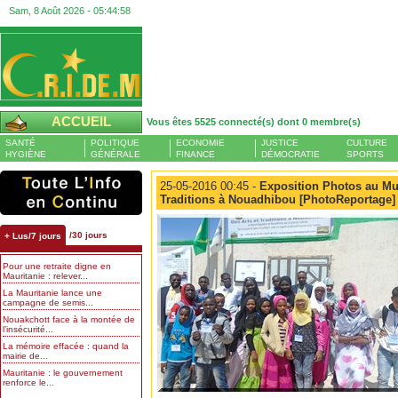
Sam, 8 Août 2026 -
05:44:58
ACCUEIL
Vous êtes 5525 connecté(s) dont 0 membre(s)
SANTÉ
POLITIQUE
ECONOMIE
JUSTICE
CULTURE
HYGIÈNE
GÉNÉRALE
FINANCE
DÉMOCRATIE
SPORTS
25-05-2016 00:45 -
Exposition Photos au Mu
Traditions à Nouadhibou [PhotoReportage]
/30 jours
+ Lus/7 jours
Pour une retraite digne en
Mauritanie : relever...
La Mauritanie lance une
campagne de semis...
Nouakchott face à la montée de
l’insécurité...
La mémoire effacée : quand la
mairie de...
Mauritanie : le gouvernement
renforce le...