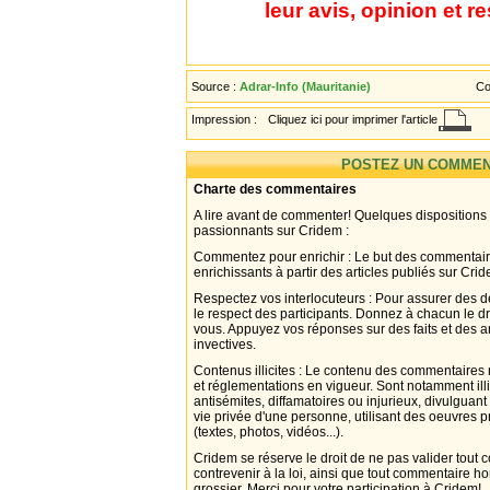
leur avis, opinion et r
Source :
Adrar-Info (Mauritanie)
Co
Impression :
Cliquez ici pour imprimer l'article
POSTEZ UN COMMEN
Charte des commentaires
A lire avant de commenter! Quelques dispositions
passionnants sur Cridem :
Commentez pour enrichir : Le but des commentair
enrichissants à partir des articles publiés sur Cri
Respectez vos interlocuteurs : Pour assurer des d
le respect des participants. Donnez à chacun le d
vous. Appuyez vos réponses sur des faits et des 
invectives.
Contenus illicites : Le contenu des commentaires n
et réglementations en vigueur. Sont notamment illi
antisémites, diffamatoires ou injurieux, divulguant
vie privée d'une personne, utilisant des oeuvres p
(textes, photos, vidéos...).
Cridem se réserve le droit de ne pas valider tout
contrevenir à la loi, ainsi que tout commentaire h
grossier. Merci pour votre participation à Cridem!