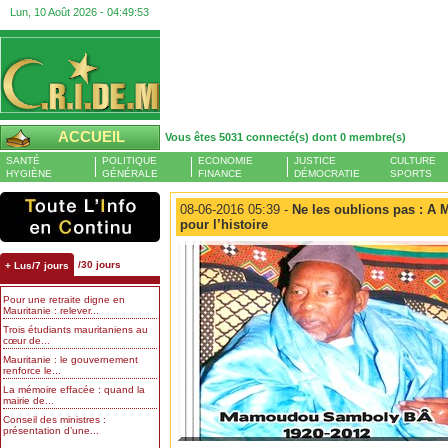
Lun, 10 Août 2026 -
04:49:53
ACCUEIL
Vous êtes 5031 connecté(s) dont 0 membre(s)
SANTÉ
POLITIQUE
ECONOMIE
JUSTICE
CULTURE
HYGIÈNE
GÉNÉRALE
FINANCE
DÉMOCRATIE
SPORTS
08-06-2016 05:39 -
Ne les oublions pas : A
pour l’histoire
/30 jours
+ Lus/7 jours
Pour une retraite digne en
Mauritanie : relever...
Trois étudiants mauritaniens au
cœur de...
Mauritanie : le gouvernement
renforce le...
La mémoire effacée : quand la
mairie de...
Conseil des ministres :
présentation d’une...