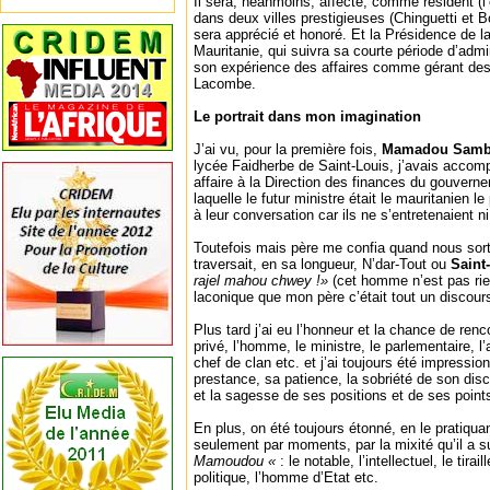
Il sera, néanmoins, affecté, comme résident (l’
dans deux villes prestigieuses (Chinguetti et Bo
sera apprécié et honoré. Et la Présidence de
Mauritanie, qui suivra sa courte période d’admi
son expérience des affaires comme gérant de
Lacombe.
Le portrait dans mon imagination
J’ai vu, pour la première fois,
Mamadou Samb
lycée Faidherbe de Saint-Louis, j’avais accom
affaire à la Direction des finances du gouver
laquelle le futur ministre était le mauritanien l
à leur conversation car ils ne s’entretenaient n
Toutefois mais père me confia quand nous sor
traversait, en sa longueur, N’dar-Tout ou
Saint
rajel mahou chwey !»
(cet homme n’est pas rien
laconique que mon père c’était tout un discou
Plus tard j’ai eu l’honneur et la chance de renc
privé, l’homme, le ministre, le parlementaire, l’a
chef de clan etc. et j’ai toujours été impressio
prestance, sa patience, la sobriété de son dis
et la sagesse de ses positions et de ses point
En plus, on été toujours étonné, en le pratiqua
seulement par moments, par la mixité qu’il a su
Mamoudou «
: le notable, l’intellectuel, le tirail
politique, l’homme d’Etat etc.