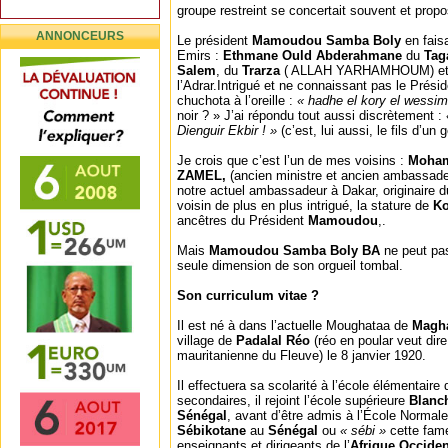
groupe restreint se concertait souvent et prop
ANNONCEURS
Le président
Mamoudou Samba Boly
en faisa
Emirs :
Ethmane Ould
Abderahmane
du
Tag
Salem
, du
Trarza
( ALLAH YARHAMHOUM) et
l’Adrar.Intrigué et ne connaissant pas le Prés
chuchota à l’oreille :
« hadhe el kory el wessi
noir ? » J’ai répondu tout aussi discrètement :
Dienguir Ekbir ! »
(c’est, lui aussi, le fils d’un 
Je crois que c’est l’un de mes voisins :
Moham
ZAMEL,
(ancien ministre et ancien ambassad
notre actuel ambassadeur à Dakar, originaire du
voisin de plus en plus intrigué, la stature de
Ko
ancêtres du Président
Mamoudou
,.
Mais
Mamoudou Samba Boly BA
ne peut pas
seule dimension de son orgueil tombal.
Son curriculum vitae ?
Il est né à dans l’actuelle Moughataa de
Magh
village de
Padalal Réo
(réo en poular veut dire
mauritanienne du Fleuve) le 8 janvier 1920.
Il effectuera sa scolarité à l’école élémentaire
secondaires, il rejoint l’école supérieure
Blanc
Sénégal
, avant d’être admis à l’École Normale
Sébikotane
au
Sénégal
ou
« sébi »
cette fam
enseignants et dirigeants de l’
Afrique Occide