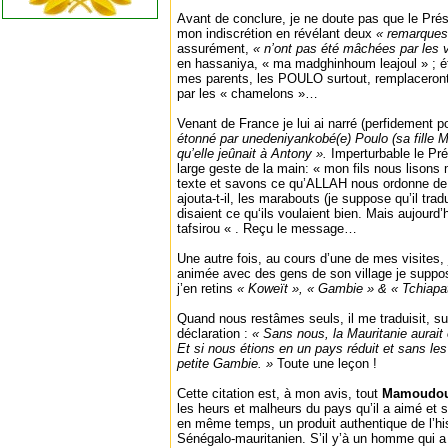
Avant de conclure, je ne doute pas que le Pré
mon indiscrétion en révélant deux
« remarques
assurément,
« n’ont pas été mâchées par les
en hassaniya, « ma madghinhoum leajoul » ; é
mes parents, les POULO surtout, remplaceront,
par les « chamelons »…
Venant de France je lui ai narré (perfidement po
étonné par unedeniyankobé(e) Poulo (sa fille 
qu’elle jeûnait à Antony ».
Imperturbable le Pr
large geste de la main: « mon fils nous lisons
texte et savons ce qu’ALLAH nous ordonne de fa
ajouta-t-il, les marabouts (je suppose qu’il trad
disaient ce qu‘ils voulaient bien. Mais aujourd
tafsirou « . Reçu le message…
Une autre fois, au cours d’une de mes visites, 
animée avec des gens de son village je suppo
j’en retins
« Koweït », « Gambie » & « Tchiapa
Quand nous restâmes seuls, il me traduisit, s
déclaration :
« Sans nous, la Mauritanie aurait 
Et si nous étions en un pays réduit et sans le
petite Gambie. »
Toute une leçon !
Cette citation est, à mon avis, tout
Mamoudo
les heurs et malheurs du pays qu’il a aimé et se
en même temps, un produit authentique de l’his
Sénégalo-mauritanien. S’il y’à un homme qui a