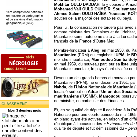
Mokhtar OULD DADDAH,
le
« cousin »
Amado
Mohamed Vall OULD OUMEÏR, Souleymane
Ahmed Salem OULD HAÏBA, Youssouf KOÏ
soutien de la majorité des notables du pays.
Pour lui, la consécration ne tardera pas avec s
comme ministre des Domaines et de l’Habitat,
Mauritanie semi -autonome suite à la Loi-cadre 
français de la France d’Outre Mer.
Membre-fondateur à
Aleg
, en mai 1958, du
Par
Mauritanien
(PRM) qui englobait l’
UPM
, le
B
moindre importance,
Mamoudou Samba Bol
en mai 1959, du nouveau parti sur sa liste uniq
Mauritanie orientale, le pays étant divisée en
Devenu un des grands barons du nouveau parti 
Mauritanien (PPM), né en décembre 1961, par 
Nahda
, de l’
Union Nationale de Mauritanie
(
localisé surtout en
Adrar
l’
Union des Sociali
mauritaniens
(l’USMM),
Mamoudou
poursuiv
de ministre, en particulier des Finances.
CLASSEMENT
Et, en sa qualité de député il accédera à la P
Moy. 3 derniers mois
Nationale pour une courte période de mai 1965
en blanc ayant été activée, en raison d’un diff
république à l’occasion des
« Evénements de fé
qualité de député et fut démissionné du
« perch