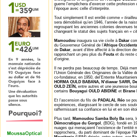
guerre l’empêchera d’exercer cette profession d’
l’époque avec celle d’interprète.
Tout simplement Il est enrôlé comme
« tiraille
sera démobilisé qu’en 1946, l’année de la nai
regroupant les anciennes colonies devenues terr
changeant le statut des sujets français en
« ci
Mamoudou
inaugura sa vie civile à
Dakar
com
du Gouverneur Général de l’
Afrique Occident
de
Dakar
, avant d’être affecté à la direction 
rapprochant un peu plus du
Fouta
et du reste 
d’origine.
Il ne perdra pas beaucoup de temps. Déjà memb
l’Union Générale des Originaires de la Vallée 
co-fondateur, en 1950, del’Entente Mauritanienne
HORMA OULD BABANA, N’diawar SARR, De
OULD ZEÏN,
entre autres et une jeunesse boui
certains
Bouyagui OULD ABIDINE
et
Biran
Et l’ascension du fils de
PADALAL Réo
se pou
expériences, élargissant le cercle de ses souti
raffermissant sa confiance en lui et en son étoi
Plus tard,
Mamoudou Samba Boly Ba
sera, 
Démocratique du Gorgol
, (BDG), fondé en 1
nuages qui menaçaient l’existence de l’entité n
rapprochera,, du parti dominant de l’époque l’
U
Mauritanie
(UPM) dirigée, entre autres, par
Si