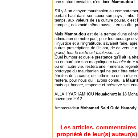
une stature enviable, c’est bien
Mamoudou
!
S’il y’à un citoyen mauritanien au comportemen
portant haut dans son coeur son pays ; imbu, 
temps, aux valeurs de sa culture poular, c’est
compris, calomnié même aussi, il en souffrit pe
Mais
Mamoudou
est de la trempe d’une géné
admiration de notre part, pour leur courage deva
l’injustice et à l’ingratitude, savaient faire, apr
autres prescriptions de l’Islam, de ce vers leu
grand, tout le reste est faiblesse… »
Quel humour et quelle prestance qu’il ait la t
ou entouré par son magnifique
« haouli«
de
« 
ou en l’autre vie, restera une immense, légende
prototype du mauritanien qui ne peut être enf
étroites de la caste, de l’ethnie ou de la région 
restera, pour nous qui l’avons connu, la
Mauri
mais qui honore, respecte et préserve ses enri
ALLAH YARHAMHOU
Nouakchott
le 18 Moha
novembre 2012
Ambassadeur
Mohamed Said Ould Hamody
Les articles, commentaires 
propriété de leur(s) auteur(s