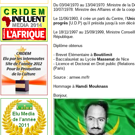
Du 03/04/1970 au 13/04/1970 :Ministre de la 
10/07/1978: Ministre des Affaires et de la coop
Le 11/06/1993, il crée un parti du Centre, l’
Unio
progrès
[U.D.P) qu’il présida jusqu’à son déc
Le 18/11/1997 au 15/09/1999, Ministre Conseill
République.
Diplôme obtenus
- Brevet Elémentaire à
Boutilimit
- Baccalauréat au Lycée
Massenat
de Nice
- Licence et Doctorat en Droit public (Relations
(Paris)
Source : armee.mr/fr
Hommage à
Hamdi Mouknass
Bonjour,