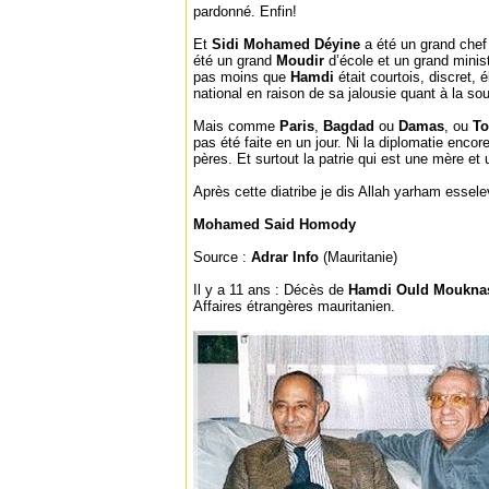
pardonné. Enfin!
Et
Sidi Mohamed Déyine
a été un grand chef 
été un grand
Moudir
d’école et un grand ministr
pas moins que
Hamdi
était courtois, discret, é
national en raison de sa jalousie quant à la so
Mais comme
Paris
,
Bagdad
ou
Damas
, ou
T
pas été faite en un jour. Ni la diplomatie enco
pères. Et surtout la patrie qui est une mère et 
Après cette diatribe je dis Allah yarham essele
Mohamed Said Homody
Source :
Adrar Info
(Mauritanie)
Il y a 11 ans : Décès de
Hamdi Ould Moukna
Affaires étrangères mauritanien.