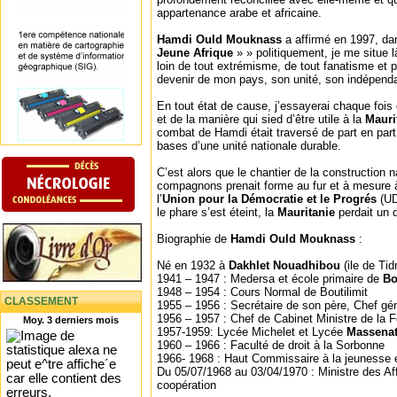
appartenance arabe et africaine.
Hamdi Ould Mouknass
a affirmé en 1997, da
Jeune Afrique
» » politiquement, je me situe là
loin de tout extrémisme, de tout fanatisme et
devenir de mon pays, son unité, son indépenda
En tout état de cause, j’essayerai chaque fois 
et de la manière qui sied d’être utile à la
Mauri
combat de Hamdi était traversé de part en part 
bases d’une unité nationale durable.
C’est alors que le chantier de la construction n
compagnons prenait forme au fur et à mesure à 
l’
Union pour la Démocratie et le Progrés
(UD
le phare s’est éteint, la
Mauritanie
perdait un d
Biographie de
Hamdi Ould Mouknass
:
Né en 1932 à
Dakhlet Nouadhibou
(ile de Tid
1941 – 1947 : Medersa et école primaire de
Bo
1948 – 1954 : Cours Normal de Boutilimit
CLASSEMENT
1955 – 1956 : Secrétaire de son père, Chef gén
1956 – 1957 : Chef de Cabinet Ministre de la 
Moy. 3 derniers mois
1957-1959: Lycée Michelet et Lycée
Massena
1960 – 1966 : Faculté de droit à la Sorbonne
1966- 1968 : Haut Commissaire à la jeunesse 
Du 05/07/1968 au 03/04/1970 : Ministre des Aff
coopération