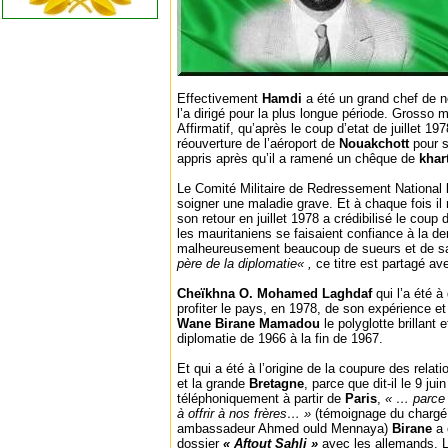
Effectivement
Hamdi
a été un grand chef de no
l’a dirigé pour la plus longue période. Grosso
Affirmatif, qu’après le coup d’etat de juillet 197
réouverture de l’aéroport de
Nouakchott
pour s
appris après qu’il a ramené un chêque de
kha
Le Comité Militaire de Redressement National l’
soigner une maladie grave. Et à chaque fois il 
son retour en juillet 1978 a crédibilisé le coup
les mauritaniens se faisaient confiance à la der
malheureusement beaucoup de sueurs et de sa
père de la diplomatie« ,
ce titre est partagé a
Cheïkhna O. Mohamed Laghdaf
qui l’a été à 
profiter le pays, en 1978, de son expérience e
Wane Birane Mamadou
le polyglotte brillant 
diplomatie de 1966 à la fin de 1967.
Et qui a été à l’origine de la coupure des relat
et la grande
Bretagne
, parce que dit-il le 9 jui
téléphoniquement à partir de
Paris
,
« … parce 
à offrir à nos frères… »
(témoignage du chargé d’
ambassadeur Ahmed ould Mennaya)
Birane
a
dossier
« Aftout Sahli »
avec les allemands. L