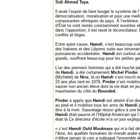
Sidi Ahmed Taya.
Il avait l’espoir de faire bouger le système de l
démocratisation, moralisation et pour une meill
composantes ethniques du pays. À l’extérieur,
d’État lui sont restés constamment ouvertes e
dans l’opposition, il est resté le réconciliateur,
conflits et litiges.
Entre autre cause,
Hamdi
, s’est beaucoup usé
des Irakiens et des Libyens suite aux inhuma
puissances occidentales.
Hamdi
est surtout 
grands, souffrant beaucoup pour les petites g
L’un des premiers hommes qui a été touché par
de
Hamdi
, a été certainement
Michel Pinder
.
(Michelet) de
Nice
, là où
Hamdi
s’est inscrit 
23 ans plus tard en 1979,
Pinder
s’est mobili
sauver son ancien élève dont la vie était en je
mauritanien du côté du
Bounded
.
Pinder
a appris que
Hamdi
est atteint d’un d
au pied et il mobilise tous les amis de
Hamdi
être à la mort. Sauvetage réussi grâce à une be
Hamdi
était pauvre et l’Hôpital Américain qui l
était là Ce directeur d’école m’a un jour expliqu
« c’est
Hamdi Ould Mouknass
qui m’a fait d
l’âme, les qualités humaines du monde arabe 
n’élève jamais la voix a subjugué l’ensemble 