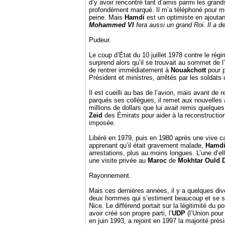
d’y avoir rencontré tant d’amis parmi les grands
profondément marqué. Il m’a téléphoné pour me
peine. Mais
Hamdi
est un optimiste en ajoutan
Mohammed VI
fera aussi un grand Roi. Il a de
Pudeur.
Le coup d’État du 10 juillet 1978 contre le rég
surprend alors qu’il se trouvait au sommet de l’
de rentrer immédiatement à
Nouakchott
pour 
Président et ministres, arrêtés par les soldats d
Il est cueilli au bas de l’avion, mais avant de 
parqués ses collègues, il remet aux nouvelles
millions de dollars que lui avait remis quelque
Zeid
des Émirats pour aider à la reconstructio
imposée.
Libéré en 1979, puis en 1980 après une vive 
apprenant qu’il était gravement malade,
Hamd
arrestations, plus au moins longues. L’une d’el
une visite privée au
Maroc
de
Mokhtar Ould 
Rayonnement.
Mais ces dernières années, il y a quelques di
deux hommes qui s’estiment beaucoup et se s
Nice. Le différend portait sur la légitimité du p
avoir créé son propre parti, l’
UDP
(l’Union pour
en juin 1993, a rejoint en 1997 la majorité prés