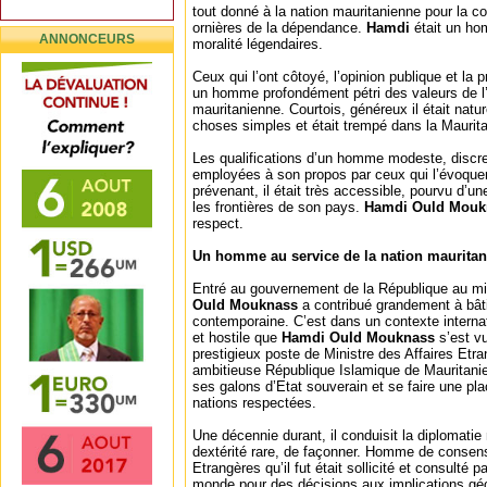
tout donné à la nation mauritanienne pour la con
ornières de la dépendance.
Hamdi
était un ho
ANNONCEURS
moralité légendaires.
Ceux qui l’ont côtoyé, l’opinion publique et la
un homme profondément pétri des valeurs de l’
mauritanienne. Courtois, généreux il était natur
choses simples et était trempé dans la Maurita
Les qualifications d’un homme modeste, discret
employées à son propos par ceux qui l’évoquen
prévenant, il était très accessible, pourvu d’u
les frontières de son pays.
Hamdi Ould Mouk
respect.
Un homme au service de la nation maurita
Entré au gouvernement de la République au mi
Ould Mouknass
a contribué grandement à bâti
contemporaine. C’est dans un contexte internat
et hostile que
Hamdi OuId Mouknass
s’est v
prestigieux poste de Ministre des Affaires Etra
ambitieuse République Islamique de Mauritanie
ses galons d’Etat souverain et se faire une pl
nations respectées.
Une décennie durant, il conduisit la diplomatie 
dextérité rare, de façonner. Homme de consensu
Etrangères qu’il fut était sollicité et consulté 
monde pour des décisions aux implications géo