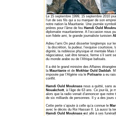
Le 15 septembre 1999, 15 septembre 2010 jour 
l’un de ses fils qui a su marquer de son empre
notre nation la Mauritanie. Une journée symb
prières pour l’âme de feu
Hamdi Ould Moukna
diplomatie mauritanienne. A l’occasion nous p
son fidele ami, le grande journaliste tunisien
A
Adieu l’ami.On peut disserter longtemps sur l
: la discrétion, la pudeur, l’exquise courtoisie, l
dignité, la noblesse physique et mentale Mais 
négociateur, sait être tenace, ferme s’il sent 
du monde arabe ou de l’Afrique bafoués.
Il a été le grand ministre des Affaires étrangèr
la
Mauritanie
et de
Mokhtar Ould Daddah
. M
imposée par l’Algérie via le
Polisario
a eu rai
conflit.
Hamdi Ould Mouknass
nous a quitté, sans av
Nouakchott
, à l’âge de 63 ans. Ce jour-là, je
alors que la radio venait d’annoncer que notre 
de six milliards de personnes. Il y a des jour
Cette perte s’ajoute à celle qu’a connue le
Ma
avec le décès du Roi Hassan II. Là aussi la te
Hamdi Ould Mouknass e
st allé à ses funérail