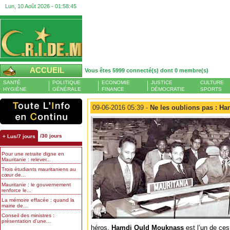
Lun, 10 Août 2026 -
01:58:46
ACCUEIL
Vous êtes 5999 connecté(s) dont 0 membre(s)
SANTÉ
POLITIQUE
ECONOMIE
JUSTICE
CULTURE
HYGIÈNE
GÉNÉRALE
FINANCE
DÉMOCRATIE
SPORTS
09-06-2016 05:39 -
Ne les oublions pas : H
/30 jours
+ Lus/7 jours
Pour une retraite digne en
Mauritanie : relever...
Trois étudiants mauritaniens au
cœur de...
Mauritanie : le gouvernement
renforce le...
La mémoire effacée : quand la
mairie de...
Conseil des ministres :
présentation d’une...
héros.
Hamdi OuId Mouknass
est l’un de ces