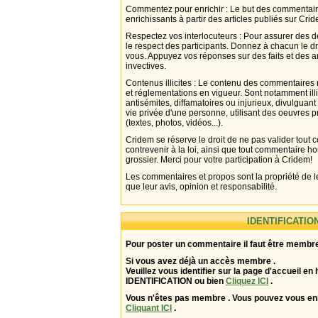
Commentez pour enrichir : Le but des commentair
enrichissants à partir des articles publiés sur Cri
Respectez vos interlocuteurs : Pour assurer des d
le respect des participants. Donnez à chacun le d
vous. Appuyez vos réponses sur des faits et des 
invectives.
Contenus illicites : Le contenu des commentaires n
et réglementations en vigueur. Sont notamment illi
antisémites, diffamatoires ou injurieux, divulguant
vie privée d'une personne, utilisant des oeuvres p
(textes, photos, vidéos...).
Cridem se réserve le droit de ne pas valider tout
contrevenir à la loi, ainsi que tout commentaire h
grossier. Merci pour votre participation à Cridem!
Les commentaires et propos sont la propriété de l
que leur avis, opinion et responsabilité.
IDENTIFICATIO
Pour poster un commentaire il faut être membre
Si vous avez déjà un accès membre .
Veuillez vous identifier sur la page d'accueil en 
IDENTIFICATION ou bien
Cliquez ICI
.
Vous n'êtes pas membre . Vous pouvez vous enr
Cliquant ICI
.