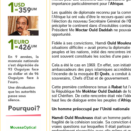
importance particulièrement pour l’
Afrique
.
Les qualités de diplomate reconnu par la comm
l’Afrique lui ont valu d’être le recours-quasi u
l’élection du nouveau Secrétaire Général de l’
précipiter le continent dans d’insolubles contra
Président Me
Moctar Ould Daddah
ne pouvaien
opportunité.
Fidèle à ses convictions, Hamdi
Ould Moukn
situations difficiles »
avait promu la diplomatie 
peuples et les nations, initié des rencontres i
sont souvent constitués les socles d’une paix 
Cela a été le cas en 1969. En effet, son initiati
ambassadeurs des pays islamiques accrédités 
l’incendie de la mosquée
El Qods
, a conduit 
souverains, Chefs d’Etat et de gouvernement.
Cette première conférence tenue à
Rabat
fut l
la République Me
Mokhtar Ould Daddah
de fo
sol Chérifien. De cette rencontre était née l’id
haut lieu de dialogue entre les peuples d’
Afriq
Un homme préoccupé par l’Unité nationale
Hamdi Ould Mouknass
était un homme partic
fragilité de la cohésion sociale. Sa conviction ét
vraies questions sur lesquelles Il était partisa
profondément réconciliée avec elle-même et q