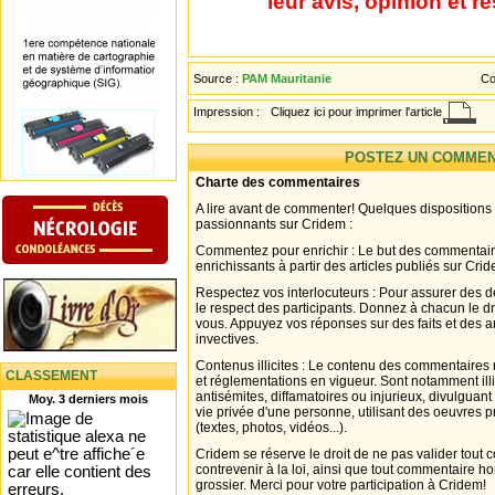
leur avis, opinion et r
Source :
PAM Mauritanie
Co
Impression :
Cliquez ici pour imprimer l'article
POSTEZ UN COMMEN
Charte des commentaires
A lire avant de commenter! Quelques dispositions
passionnants sur Cridem :
Commentez pour enrichir : Le but des commentair
enrichissants à partir des articles publiés sur Cri
Respectez vos interlocuteurs : Pour assurer des d
le respect des participants. Donnez à chacun le d
vous. Appuyez vos réponses sur des faits et des 
invectives.
Contenus illicites : Le contenu des commentaires n
CLASSEMENT
et réglementations en vigueur. Sont notamment illi
antisémites, diffamatoires ou injurieux, divulguant
Moy. 3 derniers mois
vie privée d'une personne, utilisant des oeuvres p
(textes, photos, vidéos...).
Cridem se réserve le droit de ne pas valider tout
contrevenir à la loi, ainsi que tout commentaire h
grossier. Merci pour votre participation à Cridem!