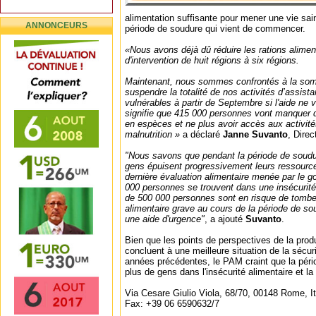
alimentation suffisante pour mener une vie sain
ANNONCEURS
période de soudure qui vient de commencer.
«Nous avons déjà dû réduire les rations alime
d'intervention de huit régions à six régions.
Maintenant, nous sommes confrontés à la som
suspendre la totalité de nos activités d’assist
vulnérables à partir de Septembre si l'aide ne 
signifie que 415 000 personnes vont manquer d
en espèces et ne plus avoir accès aux activités
malnutrition »
a déclaré
Janne Suvanto
, Dire
"Nous savons que pendant la période de soudur
gens épuisent progressivement leurs ressource
dernière évaluation alimentaire menée par le
000 personnes se trouvent dans une insécurité 
de 500 000 personnes sont en risque de tombe
alimentaire grave au cours de la période de sou
une aide d'urgence"
, a ajouté
Suvanto
.
Bien que les points de perspectives de la prod
concluent à une meilleure situation de la sécur
années précédentes, le PAM craint que la pér
plus de gens dans l'insécurité alimentaire et la 
Via Cesare Giulio Viola, 68/70, 00148 Rome, I
Fax: +39 06 6590632/7