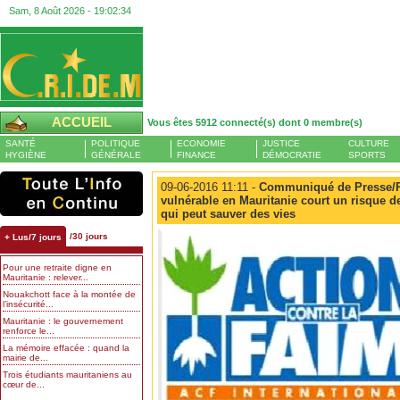
Sam, 8 Août 2026 -
19:02:35
ACCUEIL
Vous êtes 5912 connecté(s) dont 0 membre(s)
SANTÉ
POLITIQUE
ECONOMIE
JUSTICE
CULTURE
HYGIÈNE
GÉNÉRALE
FINANCE
DÉMOCRATIE
SPORTS
09-06-2016 11:11 -
Communiqué de Presse/P
vulnérable en Mauritanie court un risque 
qui peut sauver des vies
/30 jours
+ Lus/7 jours
Pour une retraite digne en
Mauritanie : relever...
Nouakchott face à la montée de
l’insécurité...
Mauritanie : le gouvernement
renforce le...
La mémoire effacée : quand la
mairie de...
Trois étudiants mauritaniens au
cœur de...