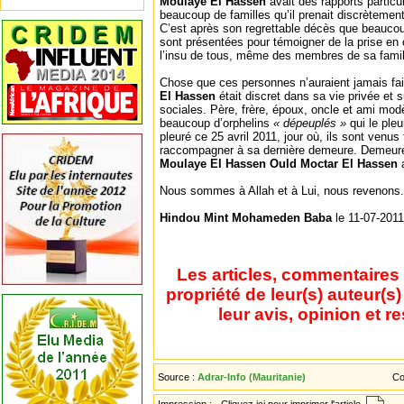
Moulaye El Hassen
avait des rapports particu
beaucoup de familles qu’il prenait discrètement
C’est après son regrettable décès que beauco
sont présentées pour témoigner de la prise en c
l’insu de tous, même des membres de sa famil
Chose que ces personnes n’auraient jamais fai
El Hassen
était discret dans sa vie privée et
sociales. Père, frère, époux, oncle et ami modèle
beaucoup d’orphelins
« dépeuplés »
qui le pleu
pleuré ce 25 avril 2011, jour où, ils sont venu
raccompagner à sa dernière demeure. Demeu
Moulaye El Hassen Ould Moctar El Hassen
Nous sommes à Allah et à Lui, nous revenons.
Hindou Mint Mohameden Baba
le 11-07-2011
Les articles, commentaires 
propriété de leur(s) auteur(s
leur avis, opinion et r
Source :
Adrar-Info (Mauritanie)
Co