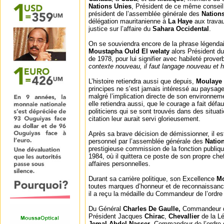
Nations Unies
, Président de ce même conseil 
président de l’assemblée générale des
Nation
délégation mauritanienne à
La Haye
aux travau
justice sur l’affaire du
Sahara Occidental
.
On se souviendra encore de la phrase légendai
Moustapha Ould El welaty
alors Président d
de 1978, pour lui signifier avec habileté prove
contexte nouveau, il faut langage nouveau et
L’histoire retiendra aussi que depuis,
Moulaye
principes ne s’est jamais intéressé au paysage
malgré l’implication directe de son environne
elle retiendra aussi, que le courage a fait déf
politiciens qui se sont trouvés dans des situati
citation leur aurait servi glorieusement.
Après sa brave décision de démissionner, il est 
personnel par l’assemblée générale des
Natio
prestigieuse commission de la fonction publiqu
1984, où il quittera ce poste de son propre che
affaires personnelles.
Durant sa carrière politique, son Excellence
Mo
toutes marques d’honneur et de reconnaissan
il a reçu la médaille du Commandeur de l’ordre 
Du Général
Charles De Gaulle,
Commandeur de 
Président Jacques
Chirac
,
Chevallier
de la L
Jemal Abdel Nasser
, Commandeur de l’ordre 