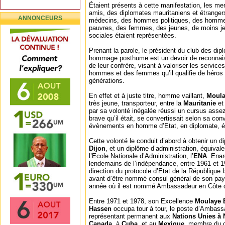
Étaient présents à cette manifestation, les me
amis, des diplomates mauritaniens et étrangers
ANNONCEURS
médecins, des hommes politiques, des hommes 
pauvres, des femmes, des jeunes, de moins j
sociales étaient représentées.
Prenant la parole, le président du club des dip
hommage posthume est un devoir de reconnais
de leur confrère, visant à valoriser les service
hommes et des femmes qu’il qualifie de héros s
générations.
En effet et à juste titre, homme vaillant,
Moula
très jeune, transporteur, entre la
Mauritanie
et
par sa volonté inégalée réussi un cursus asse
brave qu’il était, se convertissait selon sa co
évènements en homme d’Etat, en diplomate, é
Cette volonté le conduit d’abord à obtenir un 
Dijon
, et un diplôme d’administration, équival
l’Ecole Nationale d’Administration, l’
ENA
. Ena
lendemains de l’indépendance, entre 1961 et 19
direction du protocole d’Etat de la République
avant d’être nommé consul général de son pa
année où il est nommé Ambassadeur en Côte d’
Entre 1971 et 1978, son Excellence
Moulaye 
Hassen
occupa tour à tour, le poste d’Ambas
représentant permanent aux
Nations Unies à
Canada
, à
Cuba
, et au
Mexique
, membre du c