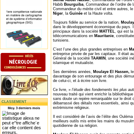
Habib
Bourguiba
, Commandeur de l’ordre de l
Commandeur du mérite civil et entre autres, l
Niger
, la
Guinée
et la Haute volta.
Toujours fidèle au service de la nation,
Moulay
dans le développement économique du pays. Il 
principaux dans la société
MATTEL
, qui est l
télécommunications en
Mauritanie
, constitué
tunisiens.
C’est l’une des plus grandes entreprises en
Ma
entreprise privée de par les capitaux. Il était 
Général de la société
TAAMIN
, une société in
islamique et mutualiste.
Ses dernières années,
Moulaye El Hassen,
le
davantage de son entourage et des plus démuni
de celui-ci, et à écrire son livre.
Ce livre, »
l’étude des fondements les plus auth
nouveau traité qui vient enrichir la bibliothèque
sans doute un repère remarquable sur le droit
CLASSEMENT
débarrassé des détails non essentiels, ainsi q
extrémisme religieux.
Moy. 3 derniers mois
Il est considéré de l’avis de l’élite des Oulé
meilleurs outils mis entre les mains du musul
quotidienne de sa religion.