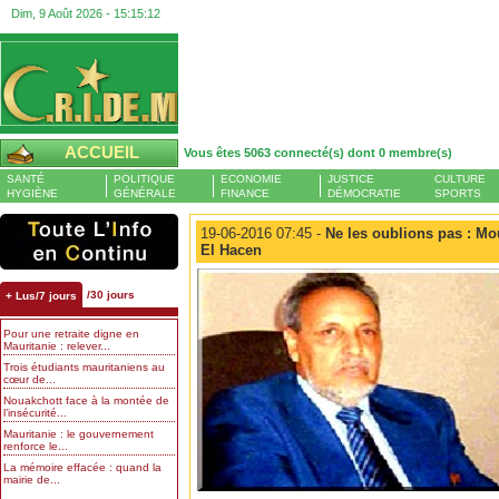
Dim, 9 Août 2026 -
15:15:13
ACCUEIL
Vous êtes 5063 connecté(s) dont 0 membre(s)
SANTÉ
POLITIQUE
ECONOMIE
JUSTICE
CULTURE
HYGIÈNE
GÉNÉRALE
FINANCE
DÉMOCRATIE
SPORTS
19-06-2016 07:45 -
Ne les oublions pas : Mo
El Hacen
/30 jours
+ Lus/7 jours
Pour une retraite digne en
Mauritanie : relever...
Trois étudiants mauritaniens au
cœur de...
Nouakchott face à la montée de
l’insécurité...
Mauritanie : le gouvernement
renforce le...
La mémoire effacée : quand la
mairie de...