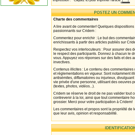
Impression :
Cliquez ici pour imprimer l'article
POSTEZ UN COMMEN
Charte des commentaires
A lire avant de commenter! Quelques dispositions
passionnants sur Cridem :
Commentez pour enrichir : Le but des commentair
enrichissants à partir des articles publiés sur Cri
Respectez vos interlocuteurs : Pour assurer des d
le respect des participants. Donnez à chacun le d
vous. Appuyez vos réponses sur des faits et des 
invectives.
Contenus illicites : Le contenu des commentaires n
et réglementations en vigueur. Sont notamment illi
antisémites, diffamatoires ou injurieux, divulguant
vie privée d'une personne, utilisant des oeuvres p
(textes, photos, vidéos...).
Cridem se réserve le droit de ne pas valider tout
contrevenir à la loi, ainsi que tout commentaire h
grossier. Merci pour votre participation à Cridem!
Les commentaires et propos sont la propriété de l
que leur avis, opinion et responsabilité.
IDENTIFICATIO