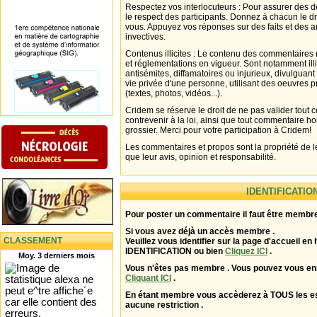
Respectez vos interlocuteurs : Pour assurer des d
le respect des participants. Donnez à chacun le d
vous. Appuyez vos réponses sur des faits et des 
invectives.
Contenus illicites : Le contenu des commentaires n
et réglementations en vigueur. Sont notamment illi
antisémites, diffamatoires ou injurieux, divulguant
vie privée d'une personne, utilisant des oeuvres p
(textes, photos, vidéos...).
Cridem se réserve le droit de ne pas valider tout
contrevenir à la loi, ainsi que tout commentaire h
grossier. Merci pour votre participation à Cridem!
Les commentaires et propos sont la propriété de l
que leur avis, opinion et responsabilité.
IDENTIFICATIO
Pour poster un commentaire il faut être membre
Si vous avez déjà un accès membre .
CLASSEMENT
Veuillez vous identifier sur la page d'accueil en 
IDENTIFICATION ou bien
Cliquez ICI
.
Moy. 3 derniers mois
Vous n'êtes pas membre . Vous pouvez vous enr
Cliquant ICI
.
En étant membre vous accèderez à TOUS les 
aucune restriction .