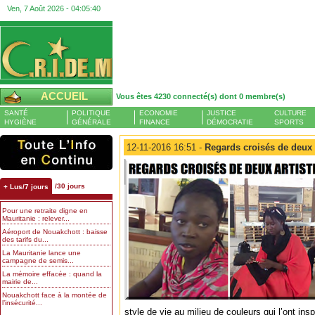
Ven, 7 Août 2026 -
04:05:40
ACCUEIL
Vous êtes 4230 connecté(s) dont 0 membre(s)
SANTÉ
POLITIQUE
ECONOMIE
JUSTICE
CULTURE
HYGIÈNE
GÉNÉRALE
FINANCE
DÉMOCRATIE
SPORTS
12-11-2016 16:51 -
Regards croisés de deux a
/30 jours
+ Lus/7 jours
Pour une retraite digne en
Mauritanie : relever...
Aéroport de Nouakchott : baisse
des tarifs du...
La Mauritanie lance une
campagne de semis...
La mémoire effacée : quand la
mairie de...
Nouakchott face à la montée de
l’insécurité...
style de vie au milieu de couleurs qui l’ont insp