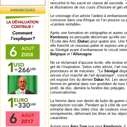
rencontré le feu sacré en classe de seconde.
«
et illustrations de nos cours d’histoire et géo 
ANNONCEURS
Le voisinage d’un artiste l’aidera à embarrasser
concevoir dans une Afrique où l’on pousse sa 
«carrière rentable».
Après une formation en sérigraphie et autres us
Kemboury
se persuade désormais qu’elle est de
l’Ecole des Arts (
Dakar
) pour quatre ans. Une 
elle franchit un nouveau palier et expose une 
au Sénégal avant d’embarrasser le circuit inter
Belgique
et l’
Allemagne
.
Ne se réclamant d’aucune école, elle évolue ent
gré de l’inspiration. Selon cette artiste, l’art 
promoteurs et de mécènes...
"Le
Sénégal
disp
encore d’un marché de l’art dynamique"
, concè
ont exposé lors du dernier
Dakar
́Art. Les œuv
femme en général dans son quotidien de tous 
profil, de dos, derrière la fenêtre des préjugés
conservatismes.
La femme dans son destin de butin de guerre o
reproduction sociale. Pendant qu’à côté de so
entraîne dans des toiles choc de couleurs vive
omniprésente, déformant les êtres et les object
caractères.
Autant pour
Amy Sow
que pour
Kemboury
, i