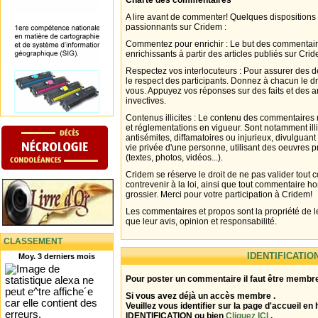
Charte des commentaires
A lire avant de commenter! Quelques dispositions
passionnants sur Cridem :
Commentez pour enrichir : Le but des commentair
enrichissants à partir des articles publiés sur Cri
Respectez vos interlocuteurs : Pour assurer des d
le respect des participants. Donnez à chacun le d
vous. Appuyez vos réponses sur des faits et des 
invectives.
Contenus illicites : Le contenu des commentaires n
et réglementations en vigueur. Sont notamment illi
antisémites, diffamatoires ou injurieux, divulguant
vie privée d'une personne, utilisant des oeuvres p
(textes, photos, vidéos...).
Cridem se réserve le droit de ne pas valider tout
contrevenir à la loi, ainsi que tout commentaire h
grossier. Merci pour votre participation à Cridem!
Les commentaires et propos sont la propriété de l
que leur avis, opinion et responsabilité.
CLASSEMENT
IDENTIFICATIO
Moy. 3 derniers mois
Pour poster un commentaire il faut être membre
Si vous avez déjà un accès membre .
Veuillez vous identifier sur la page d'accueil en 
IDENTIFICATION ou bien
Cliquez ICI
.