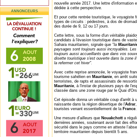
nouvelle année 2017. Une lettre d'information e
dédiée à cette perspective.
ANNONCEURS
Et pour cette rentrée touristique, le voyagiste 
types de circuits : pédestres, à dos de dromad
des durée de 9, 12 ou 17 jours.
Cette lettre, sous la forme d'un véritable plaid
candidats à l'évasion touristique dans de vast
Sahara mauritanien, signale que
"la
Mauritani
paysages sont toujours aussi incroyables. L
toujours aussi accueillants que dans vos souv
disette touristique s'est ouverte dans la zone i
la refermer cet hiver".
Avec cette reprise annoncée, le voyagiste fran
tourisme sahélien en
Mauritanie
, en arrêt suit
terroristes, de rapts et assassinats de ressort
Mauritanie
, à l'instar de plusieurs pays de l'e
classée dans une zone rouge par le Quai d'Orsa
Cet épisode donna un véritable coup d'arrêt à 
naissante dans la région désertique de l'
Adrar
touristes venant essentiellement de la
France
.
Une mesure d’ailleurs que
Nouakchott
a régul
dernières années, soutenant avoir fait des effo
sécurité dans le pays comme en atteste l’absen
territoire mauritanien depuis bientôt 5 ans.