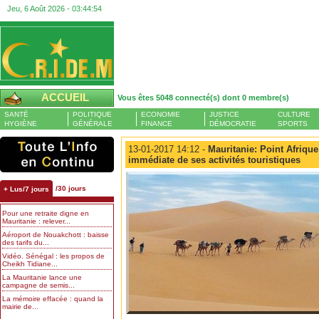
Jeu, 6 Août 2026 -
03:44:55
ACCUEIL
Vous êtes 5048 connecté(s) dont 0 membre(s)
SANTÉ
POLITIQUE
ECONOMIE
JUSTICE
CULTURE
HYGIÈNE
GÉNÉRALE
FINANCE
DÉMOCRATIE
SPORTS
13-01-2017 14:12 -
Mauritanie: Point Afrique
immédiate de ses activités touristiques
/30 jours
+ Lus/7 jours
Pour une retraite digne en
Mauritanie : relever...
Aéroport de Nouakchott : baisse
des tarifs du...
Vidéo. Sénégal : les propos de
Cheikh Tidiane...
La Mauritanie lance une
campagne de semis...
La mémoire effacée : quand la
mairie de...