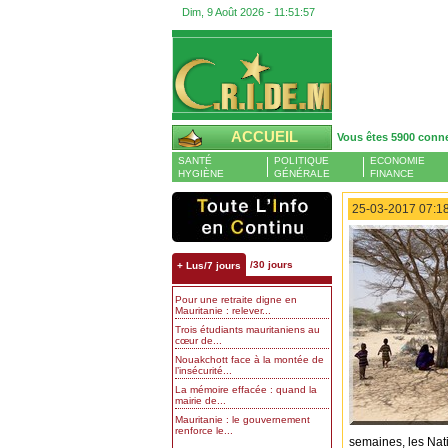
Dim, 9 Août 2026 -
11:51:58
ACCUEIL
Vous êtes 5900 conn
SANTÉ
POLITIQUE
ECONOMIE
HYGIÈNE
GÉNÉRALE
FINANCE
25-03-2017 07:18
/30 jours
+ Lus/7 jours
Pour une retraite digne en
Mauritanie : relever...
Trois étudiants mauritaniens au
cœur de...
Nouakchott face à la montée de
l’insécurité...
La mémoire effacée : quand la
mairie de...
Mauritanie : le gouvernement
renforce le...
semaines, les Nati