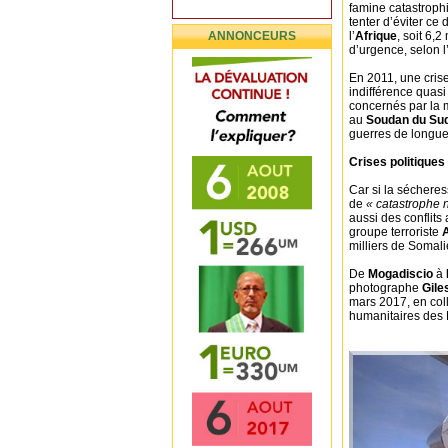
famine catastrop
tenter d’éviter ce
ANNONCEURS
l’
Afrique
, soit 6,
d’urgence, selon l
En 2011, une cris
indifférence quasi
concernés par la 
au
Soudan du Su
guerres de longue
Crises politiques
Car si la sécheres
de
« catastrophe n
aussi des conflits
groupe terroriste
milliers de Somali
De
Mogadiscio
à
photographe
Gile
mars 2017, en col
humanitaires des N