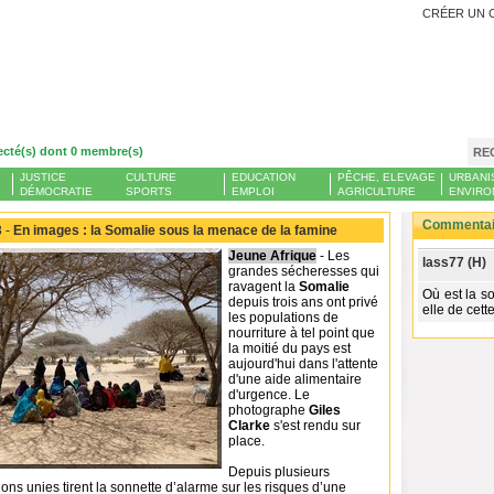
CRÉER UN 
ecté(s) dont 0 membre(s)
RE
JUSTICE
CULTURE
EDUCATION
PÊCHE, ELEVAGE
URBANI
DÉMOCRATIE
SPORTS
EMPLOI
AGRICULTURE
ENVIRO
Commentair
 -
En images : la Somalie sous la menace de la famine
Jeune Afrique
- Les
lass77 (H)
grandes sécheresses qui
ravagent la
Somalie
Où est la s
depuis trois ans ont privé
elle de cett
les populations de
nourriture à tel point que
la moitié du pays est
aujourd'hui dans l'attente
d'une aide alimentaire
d'urgence. Le
photographe
Giles
Clarke
s'est rendu sur
place.
Depuis plusieurs
ons unies tirent la sonnette d’alarme sur les risques d’une