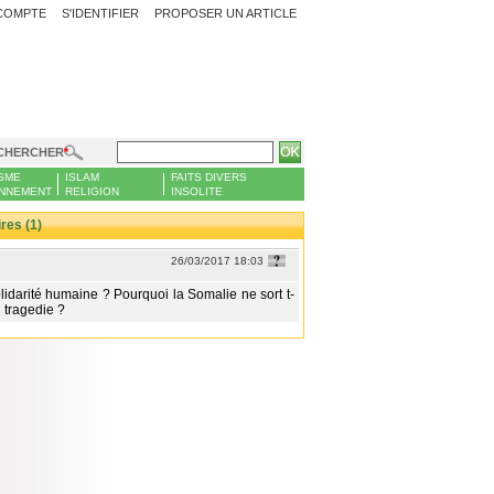
COMPTE
S'IDENTIFIER
PROPOSER UN ARTICLE
CHERCHER
SME
ISLAM
FAITS DIVERS
NNEMENT
RELIGION
INSOLITE
es (1)
26/03/2017 18:03
olidarité humaine ? Pourquoi la Somalie ne sort t-
e tragedie ?