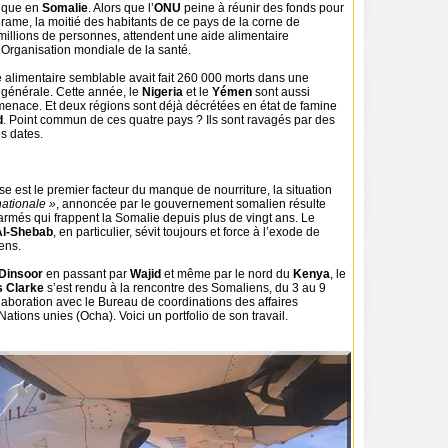
hique en
Somalie
. Alors que l’
ONU
peine à réunir des fonds pour
 drame, la moitié des habitants de ce pays de la corne de
2 millions de personnes, attendent une aide alimentaire
’Organisation mondiale de la santé.
e alimentaire semblable avait fait 260 000 morts dans une
 générale. Cette année, le
Nigeria
et le
Yémen
sont aussi
menace. Et deux régions sont déjà décrétées en état de famine
d
. Point commun de ces quatre pays ? Ils sont ravagés par des
s dates.
se est le premier facteur du manque de nourriture, la situation
ationale »
, annoncée par le gouvernement somalien résulte
 armés qui frappent la Somalie depuis plus de vingt ans. Le
Al-Shebab
, en particulier, sévit toujours et force à l’exode de
ens.
Dinsoor
en passant par
Wajid
et même par le nord du
Kenya
, le
s Clarke
s’est rendu à la rencontre des Somaliens, du 3 au 9
laboration avec le Bureau de coordinations des affaires
ations unies (Ocha). Voici un portfolio de son travail.