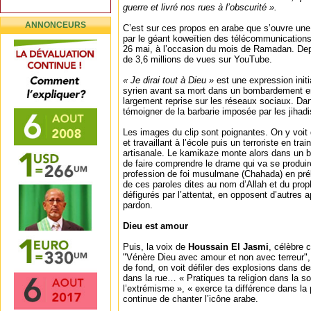
guerre et livré nos rues à l’obscurité ».
ANNONCEURS
C’est sur ces propos en arabe que s’ouvre une v
par le géant koweïtien des télécommunications
26 mai, à l’occasion du mois de Ramadan. Depui
de 3,6 millions de vues sur YouTube.
« Je dirai tout à Dieu »
est une expression init
syrien avant sa mort dans un bombardement en
largement reprise sur les réseaux sociaux. Dans
témoigner de la barbarie imposée par les jihad
Les images du clip sont poignantes. On y voit 
et travaillant à l’école puis un terroriste en tr
artisanale. Le kamikaze monte alors dans un b
de faire comprendre le drame qui va se produir
profession de foi musulmane (Chahada) en pré
de ces paroles dites au nom d’Allah et du pro
défigurés par l’attentat, en opposent d’autres a
pardon.
Dieu est amour
Puis, la voix de
Houssain El Jasmi
, célèbre c
"Vénère Dieu avec amour et non avec terreur"
de fond, on voit défiler des explosions dans 
dans la rue… « Pratiques ta religion dans la s
l’extrémisme », « exerce ta différence dans la 
continue de chanter l’icône arabe.