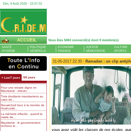
Dim, 9 Août 2026 -
15:07:03
ACCUEIL
Vous êtes 5063 connecté(s) dont 0 membre(s)
SANTÉ
POLITIQUE
ECONOMIE
JUSTICE
CULTURE
HYGIÈNE
GÉNÉRALE
FINANCE
DÉMOCRATIE
SPORTS
31-05-2017 22:30 -
Ramadan : un clip antijih
/30 jours
+ Lus/7 jours
Pour une retraite digne en
Mauritanie : relever...
Trois étudiants mauritaniens au
cœur de...
Nouakchott face à la montée de
l’insécurité...
La mémoire effacée : quand la
mairie de...
Mauritanie : le gouvernement
renforce le...
vous avez vidé les classes de nos écoles, que