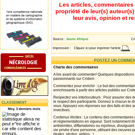
Les articles, commentaires 
propriété de leur(s) auteur(s
leur avis, opinion et r
Source :
Jeune Afrique
Co
Impression :
Cliquez ici pour imprimer l'article
POSTEZ UN COMMEN
Charte des commentaires
A lire avant de commenter! Quelques dispositions
passionnants sur Cridem :
Commentez pour enrichir : Le but des commentair
enrichissants à partir des articles publiés sur Cri
Respectez vos interlocuteurs : Pour assurer des d
le respect des participants. Donnez à chacun le d
CLASSEMENT
vous. Appuyez vos réponses sur des faits et des 
Moy. 3 derniers mois
invectives.
Contenus illicites : Le contenu des commentaires n
et réglementations en vigueur. Sont notamment illi
antisémites, diffamatoires ou injurieux, divulguant
vie privée d'une personne, utilisant des oeuvres p
(textes, photos, vidéos...).