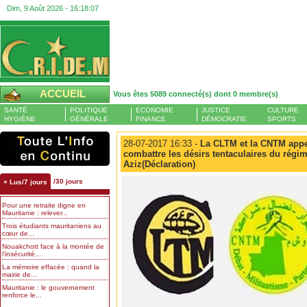
Dim, 9 Août 2026 -
16:18:07
ACCUEIL
Vous êtes 5089 connecté(s) dont 0 membre(s)
SANTÉ
POLITIQUE
ECONOMIE
JUSTICE
CULTURE
HYGIÈNE
GÉNÉRALE
FINANCE
DÉMOCRATIE
SPORTS
28-07-2017 16:33 -
La CLTM et la CNTM appel
combattre les désirs tentaculaires du ré
Aziz(Déclaration)
/30 jours
+ Lus/7 jours
Pour une retraite digne en
Mauritanie : relever...
Trois étudiants mauritaniens au
cœur de...
Nouakchott face à la montée de
l’insécurité...
La mémoire effacée : quand la
mairie de...
Mauritanie : le gouvernement
renforce le...