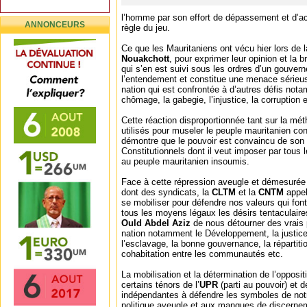
l’homme par son effort de dépassement et d’acc
ANNONCEURS
règle du jeu.
Ce que les Mauritaniens ont vécu hier lors de l
Nouakchott
, pour exprimer leur opinion et la br
qui s’en est suivi sous les ordres d’un gouve
l’entendement et constitue une menace sérieuse
nation qui est confrontée à d’autres défis nota
chômage, la gabegie, l’injustice, la corruption e
Cette réaction disproportionnée tant sur la m
utilisés pour museler le peuple mauritanien con
démontre que le pouvoir est convaincu de s
Constitutionnels dont il veut imposer par tou
au peuple mauritanien insoumis.
Face à cette répression aveugle et démesurée
dont des syndicats, la
CLTM
et la
CNTM
appel
se mobiliser pour défendre nos valeurs qui font
tous les moyens légaux les désirs tentaculair
Ould Abdel Aziz
de nous détourner des vrais 
nation notamment le Développement, la justice 
l’esclavage, la bonne gouvernance, la répartiti
cohabitation entre les communautés etc.
La mobilisation et la détermination de l’oppositi
certains ténors de l’
UPR
(parti au pouvoir) et 
indépendantes à défendre les symboles de notr
politique aveugle et aux manques de discernem