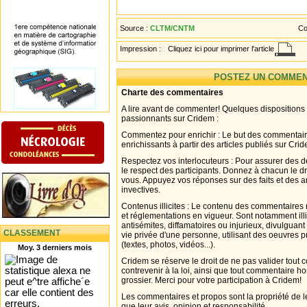
Source :
CLTM/CNTM
Co
Impression :
Cliquez ici pour imprimer l'article
POSTEZ UN COMMEN
Charte des commentaires
A lire avant de commenter! Quelques dispositions
passionnants sur Cridem :
Commentez pour enrichir : Le but des commentair
enrichissants à partir des articles publiés sur Cri
Respectez vos interlocuteurs : Pour assurer des d
le respect des participants. Donnez à chacun le d
vous. Appuyez vos réponses sur des faits et des 
invectives.
Contenus illicites : Le contenu des commentaires n
et réglementations en vigueur. Sont notamment illi
antisémites, diffamatoires ou injurieux, divulguant
CLASSEMENT
vie privée d'une personne, utilisant des oeuvres p
(textes, photos, vidéos...).
Moy. 3 derniers mois
Cridem se réserve le droit de ne pas valider tout
contrevenir à la loi, ainsi que tout commentaire h
grossier. Merci pour votre participation à Cridem!
Les commentaires et propos sont la propriété de l
que leur avis, opinion et responsabilité.