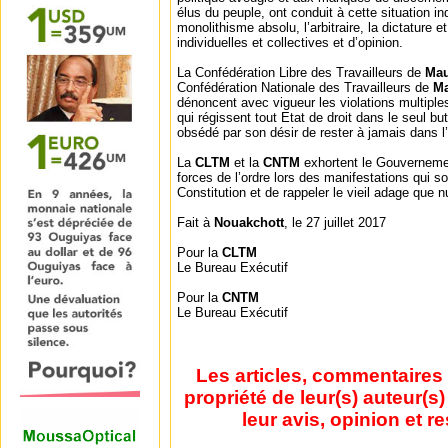
élus du peuple, ont conduit à cette situation in
monolithisme absolu, l’arbitraire, la dictature e
individuelles et collectives et d’opinion.
La Confédération Libre des Travailleurs de
Mau
Confédération Nationale des Travailleurs de
Ma
dénoncent avec vigueur les violations multiples
qui régissent tout Etat de droit dans le seul b
obsédé par son désir de rester à jamais dans l’
La
CLTM
et la
CNTM
exhortent le Gouverneme
forces de l’ordre lors des manifestations qui so
Constitution et de rappeler le vieil adage que 
Fait à
Nouakchott
, le 27 juillet 2017
Pour la
CLTM
Le Bureau Exécutif
Pour la
CNTM
Le Bureau Exécutif
Les articles, commentaires 
propriété de leur(s) auteur(s
leur avis, opinion et r