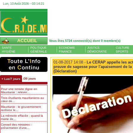
Lun, 10 Août 2026 -
02:14:21
ACCUEIL
Vous êtes 5724 connecté(s) dont 0 membre(s)
SANTÉ
POLITIQUE
ECONOMIE
JUSTICE
CULTURE
HYGIÈNE
GÉNÉRALE
FINANCE
DÉMOCRATIE
SPORTS
01-08-2017 14:08 -
Le CERAP appelle les acte
preuve de sagesse pour l'apaisement de la 
(Déclaration)
/30 jours
+ Lus/7 jours
Pour une retraite digne en
Mauritanie : relever...
Trois étudiants mauritaniens au
cœur de...
Mauritanie : le gouvernement
renforce le...
La mémoire effacée : quand la
mairie de...
Conseil des ministres :
présentation d’une...