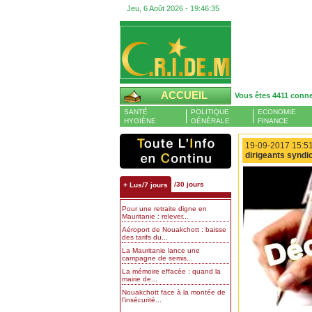
Jeu, 6 Août 2026 -
19:46:36
ACCUEIL
Vous êtes 4411 conn
SANTÉ
POLITIQUE
ECONOMIE
HYGIÈNE
GÉNÉRALE
FINANCE
19-09-2017 15:51
dirigeants syndic
/30 jours
+ Lus/7 jours
Pour une retraite digne en
Mauritanie : relever...
Aéroport de Nouakchott : baisse
des tarifs du...
La Mauritanie lance une
campagne de semis...
La mémoire effacée : quand la
mairie de...
Nouakchott face à la montée de
l’insécurité...