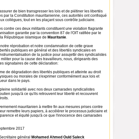
ssurer de bien transgresser les lois et de piétiner les libertés
s par la Constitution mauritanienne, ces autorités ont confisqué
ux collègues, tout en les plaçant sous contrôle judiciaire.
 contre ces deux militants constituent une violation flagrante
anisation garantie par la convention 87 de l'OIT ratifiée par le
la République islamique de
Mauritanie
.
 notre réprobation et notre condamnation de cette grave
bertés publiques en général et des libertés syndicales en
l’instrumentalisation de la justice pour assujettir des syndicalistes
 militer pour la cause des travailleurs, nous, dirigeants des
es signataires de cette déclaration:
orme de dégradation des libertés publiques et atteinte au droit
siques ou morales de s'exprimer conformément aux lois et
ueur dans le pays.
 pleine solidarité avec nos deux camarades syndicalistes
utien jusqu'à ce qu'ils retrouvent leur liberté et recouvrent
roits.
vernement mauritanien à mettre fin aux mesures prises contre
eur remettre leurs papiers, à accélérer le processus judiciaire et
nsparence et équité jusqu'à ce que l'innocence des camarades
septembre 2017
 Secrétaire général
Mohamed Ahmed Ould Saleck