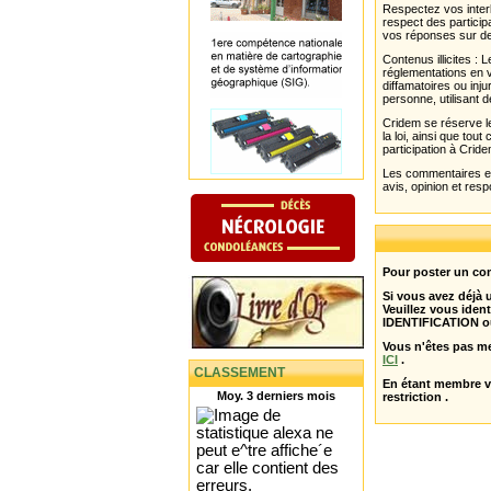
Respectez vos interl
respect des partici
vos réponses sur de
Contenus illicites :
réglementations en v
diffamatoires ou inju
personne, utilisant d
Cridem se réserve le
la loi, ainsi que to
participation à Cride
Les commentaires et 
avis, opinion et resp
Pour poster un com
Si vous avez déjà
Veuillez vous ident
IDENTIFICATION o
Vous n'êtes pas m
ICI
.
CLASSEMENT
En étant membre 
Moy. 3 derniers mois
restriction .