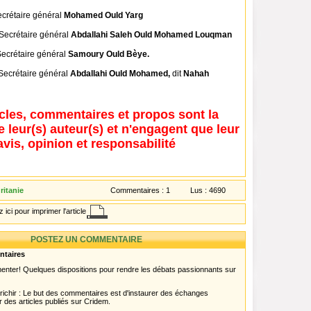
Secrétaire général
Mohamed Ould Yarg
e Secrétaire général
Abdallahi Saleh Ould Mohamed Louqman
 Secrétaire général
Samoury Ould Bèye.
 Secrétaire général
Abdallahi Ould Mohamed,
dit
Nahah
icles, commentaires et propos sont la
e leur(s) auteur(s) et n'engagent que leur
avis, opinion et responsabilité
itanie
Commentaires :
1
Lus :
4690
 ici pour imprimer l'article
POSTEZ UN COMMENTAIRE
ntaires
menter! Quelques dispositions pour rendre les débats passionnants sur
chir : Le but des commentaires est d'instaurer des échanges
r des articles publiés sur Cridem.