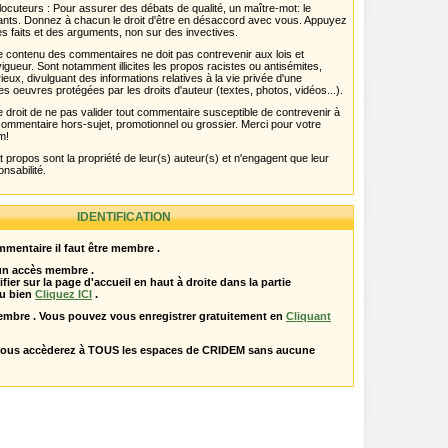
ocuteurs : Pour assurer des débats de qualité, un maître-mot: le
pants. Donnez à chacun le droit d'être en désaccord avec vous. Appuyez
s faits et des arguments, non sur des invectives.
 Le contenu des commentaires ne doit pas contrevenir aux lois et
igueur. Sont notamment illicites les propos racistes ou antisémites,
rieux, divulguant des informations relatives à la vie privée d'une
es oeuvres protégées par les droits d'auteur (textes, photos, vidéos...).
 droit de ne pas valider tout commentaire susceptible de contrevenir à
ut commentaire hors-sujet, promotionnel ou grossier. Merci pour votre
m!
propos sont la propriété de leur(s) auteur(s) et n'engagent que leur
onsabilité.
IDENTIFICATION
mentaire il faut être membre .
 un accès membre .
ifier sur la page d'accueil en haut à droite dans la partie
u bien
Cliquez ICI
.
embre . Vous pouvez vous enregistrer gratuitement en
Cliquant
vous accèderez à TOUS les espaces de CRIDEM sans aucune