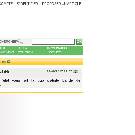
COMPTE
S'IDENTIFIER
PROPOSER UN ARTICLE
CHERCHER
SME
ISLAM
FAITS DIVERS
NNEMENT
RELIGION
INSOLITE
es (1)
l (H)
19/09/2017 17:37
l'état vous fait la pub cratuite bande de
s