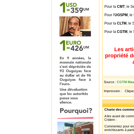
Pour la
CMT
, le 
Pour l'
UGSPM
, l
Pour la
CLTM
, le
Pour la
CGTM
, le
Les art
propriété d
Source :
CGTM Maur
Impression :
Cliquez
Charte des comme
A lire avant de com
Cridem :
Commentez pour enri
enrichissants à parti