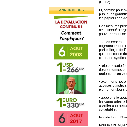
(CLTM).
ANNONCEURS
Et, comme pour s’a
publiques garantie
les papiers des de
Ces mesures prises
de la liberté d’org
gouvernement de 
Tout en expriment
dégradation des li
particulier, et de 
qui n’ont cessé de
centrales syndical
• rejetons toute f
des personnes phy
règlements en vig
• exprimons notre
accusés et notre so
pleinement leurs d
• appelons le gou
les camarades, à l
à veiller à sa tra
soit établie.
Nouakchott
, 19 
Pour la
CNTM
, le