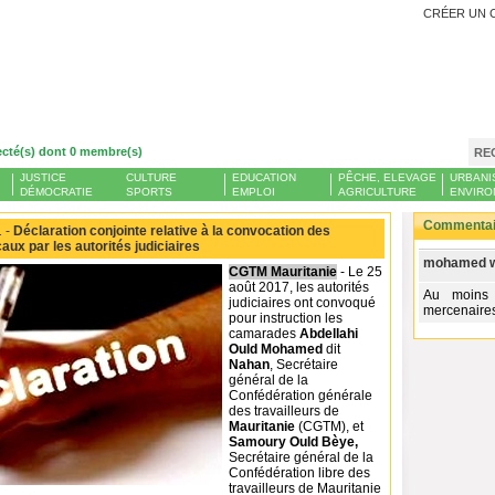
CRÉER UN 
ecté(s) dont 0 membre(s)
RE
JUSTICE
CULTURE
EDUCATION
PÊCHE, ELEVAGE
URBANI
DÉMOCRATIE
SPORTS
EMPLOI
AGRICULTURE
ENVIRO
Commentair
 -
Déclaration conjointe relative à la convocation des
aux par les autorités judiciaires
mohamed w.
CGTM Mauritanie
- Le 25
août 2017, les autorités
Au moins 
judiciaires ont convoqué
mercenaire
pour instruction les
camarades
Abdellahi
Ould Mohamed
dit
Nahan
, Secrétaire
général de la
Confédération générale
des travailleurs de
Mauritanie
(CGTM), et
Samoury Ould Bèye,
Secrétaire général de la
Confédération libre des
travailleurs de Mauritanie