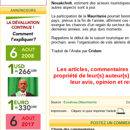
Nouakchott
, estiment des acteurs touristiques
autres aspects sont à jour.
ANNONCEURS
La participation de la
Mauritanie
pourrait boost
pays, prévus à la fin de l’année, affirment ces
exergue les chances d’un regain du secteur du
dernières années, ses plus durs moments.
Rappelons le début de la saison touristique en
prochain, avec l’organisation de vols aériens d
Traduit de l’Arabe par
Cridem
Les articles, commentaires 
propriété de leur(s) auteur(s
leur avis, opinion et r
Source :
Essahraa (Mauritanie)
Co
Impression :
Cliquez ici pour imprimer l'article
POSTEZ UN COMMEN
Charte des commentaires