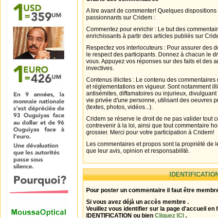
A lire avant de commenter! Quelques dispositions
passionnants sur Cridem :
Commentez pour enrichir : Le but des commentair
enrichissants à partir des articles publiés sur Cri
Respectez vos interlocuteurs : Pour assurer des d
le respect des participants. Donnez à chacun le d
vous. Appuyez vos réponses sur des faits et des 
invectives.
Contenus illicites : Le contenu des commentaires n
et réglementations en vigueur. Sont notamment illi
antisémites, diffamatoires ou injurieux, divulguant
vie privée d'une personne, utilisant des oeuvres p
(textes, photos, vidéos...).
Cridem se réserve le droit de ne pas valider tout
contrevenir à la loi, ainsi que tout commentaire h
grossier. Merci pour votre participation à Cridem!
Les commentaires et propos sont la propriété de l
que leur avis, opinion et responsabilité.
IDENTIFICATIO
Pour poster un commentaire il faut être membre
Si vous avez déjà un accès membre .
Veuillez vous identifier sur la page d'accueil en 
IDENTIFICATION ou bien
Cliquez ICI
.