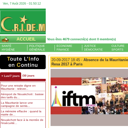
Ven, 7 Août 2026 -
01:50:12
ACCUEIL
Vous êtes 4679 connecté(s) dont 0 membre(s)
SANTÉ
POLITIQUE
ECONOMIE
JUSTICE
CULTURE
HYGIÈNE
GÉNÉRALE
FINANCE
DÉMOCRATIE
SPORTS
20-09-2017 18:45 -
Absence de la Mauritanie
Resa 2017 à Paris
/30 jours
+ Lus/7 jours
Pour une retraite digne en
Mauritanie : relever...
Aéroport de Nouakchott : baisse
des tarifs du...
La Mauritanie lance une
campagne de semis...
La mémoire effacée : quand la
mairie de...
Nouakchott face à la montée de
l’insécurité...