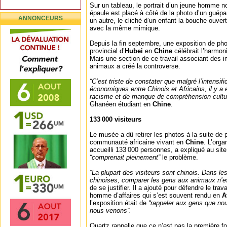
Sur un tableau, le portrait d’un jeune homme n
épaule est placé à côté de la photo d’un guép
ANNONCEURS
un autre, le cliché d’un enfant la bouche ouver
avec la même mimique.
Depuis la fin septembre, une exposition de p
provincial d’
Hubei
en
Chine
célébrait l’harmon
Mais une section de ce travail associant des 
animaux a créé la controverse.
“C’est triste de constater que malgré l’intensifi
économiques entre Chinois et Africains, il y a
racisme et de manque de compréhension cultur
Ghanéen étudiant en
Chine
.
133 000 visiteurs
Le musée a dû retirer les photos à la suite de 
communauté africaine vivant en
Chine
. L’orga
accueilli 133 000 personnes, a expliqué au site
“comprenait pleinement”
le problème.
“La plupart des visiteurs sont chinois. Dans le
chinoises, comparer les gens aux animaux n’es
de se justifier. Il a ajouté pour défendre le tra
homme d’affaires qui s’est souvent rendu en
A
l’exposition était de
“rappeler aux gens que nou
nous venons”.
Quartz rappelle que ce n’est pas la première fo