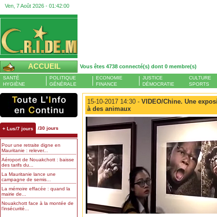
Ven, 7 Août 2026 -
01:42:01
ACCUEIL
Vous êtes 4738 connecté(s) dont 0 membre(s)
SANTÉ
POLITIQUE
ECONOMIE
JUSTICE
CULTURE
HYGIÈNE
GÉNÉRALE
FINANCE
DÉMOCRATIE
SPORTS
15-10-2017 14:30 -
VIDEO/Chine. Une exposi
à des animaux
/30 jours
+ Lus/7 jours
Pour une retraite digne en
Mauritanie : relever...
Aéroport de Nouakchott : baisse
des tarifs du...
La Mauritanie lance une
campagne de semis...
La mémoire effacée : quand la
mairie de...
Nouakchott face à la montée de
l’insécurité...