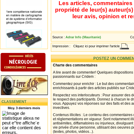
Les articles, commentaires 
propriété de leur(s) auteur(s
leur avis, opinion et r
Source :
Adrar Info (Mauritanie)
Co
Impression :
Cliquez ici pour imprimer l'article
POSTEZ UN COMMEN
Charte des commentaires
A lire avant de commenter! Quelques dispositions
passionnants sur Cridem :
Commentez pour enrichir : Le but des commentair
enrichissants à partir des articles publiés sur Cri
Respectez vos interlocuteurs : Pour assurer des d
le respect des participants. Donnez à chacun le d
CLASSEMENT
vous. Appuyez vos réponses sur des faits et des 
invectives.
Moy. 3 derniers mois
Contenus illicites : Le contenu des commentaires n
et réglementations en vigueur. Sont notamment illi
antisémites, diffamatoires ou injurieux, divulguant
vie privée d'une personne, utilisant des oeuvres p
(textes, photos, vidéos...).