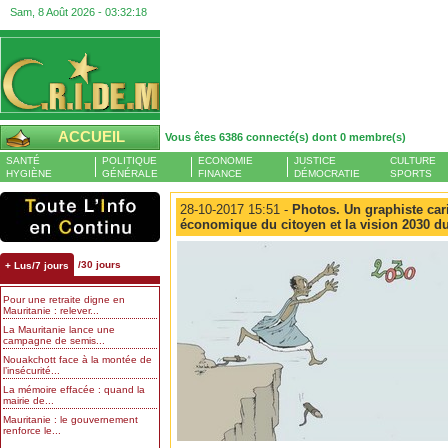
Sam, 8 Août 2026 -
03:32:18
ACCUEIL
Vous êtes 6386 connecté(s) dont 0 membre(s)
SANTÉ
POLITIQUE
ECONOMIE
JUSTICE
CULTURE
HYGIÈNE
GÉNÉRALE
FINANCE
DÉMOCRATIE
SPORTS
28-10-2017 15:51 -
Photos. Un graphiste caric
économique du citoyen et la vision 2030 
/30 jours
+ Lus/7 jours
Pour une retraite digne en
Mauritanie : relever...
La Mauritanie lance une
campagne de semis...
Nouakchott face à la montée de
l’insécurité...
La mémoire effacée : quand la
mairie de...
Mauritanie : le gouvernement
renforce le...