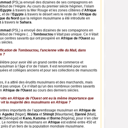
ammad
(PSL)a envoyé des dizaines de ses compagnons en
début de l’Hégire. Au cours du premier siècle hégirien, l’islam
’
Egypte
à travers la Mer Rouge et les zones côtières d’
Afrique
 et de l’
Egypte
à travers le désert vers le reste de l’
Afrique du
que du Nord
que la religion musulmane a été introduite en
st
à travers le
Sahara
.
ammad
(PSL) a envoyé des dizaines de ses compagnons en
début de l’Hégire (…)
Tombouctou
n’était pas unique. Ce n’était
x centres savants qui ont prospéré en
Afrique de l’Ouest
au
 siècles.
ification de Tombouctou, l’ancienne ville du Mali, dans
am ?
célèbre pour avoir été un grand centre de commerce et
usulman à l’âge d’or de l’islam. Il est renommé pour ses
es et collèges anciens et pour ses collections de manuscrits
s, il a attiré des érudits musulmans et des marchands, mais
ait pas unique. Ce n’était qu’un des nombreux centres savants
en
Afrique de l’Ouest
au cours des derniers siècles.
roits en Afrique de l’Ouest ont eu la même importance que
vit la majorité des musulmans en Afrique ?
centres importants de l’apprentissage musulman en
Afrique de
e
Agadez
[Niger],
Walata
et
Shinqit
[Mauritanie],
Djenné
[Mali],
ki
[Sénégal] et
Kano, Katsina
et
Borno
[Nigéria], pour n’en citer
s. Le nombre de musulmans en
Afrique
est estimé entre 450 et
t près d’un tiers de la population mondiale musulmane.