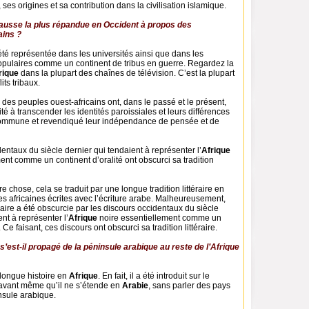
, ses origines et sa contribution dans la civilisation islamique.
 fausse la plus répandue en Occident à propos des
ains ?
été représentée dans les universités ainsi que dans les
opulaires comme un continent de tribus en guerre. Regardez la
rique
dans la plupart des chaînes de télévision. C’est la plupart
its tribaux.
des peuples ouest-africains ont, dans le passé et le présent,
té à transcender les identités paroissiales et leurs différences
ommune et revendiqué leur indépendance de pensée et de
entaux du siècle dernier qui tendaient à représenter l’
Afrique
ent comme un continent d’oralité ont obscurci sa tradition
e chose, cela se traduit par une longue tradition littéraire en
s africaines écrites avec l’écriture arabe. Malheureusement,
téraire a été obscurcie par les discours occidentaux du siècle
nt à représenter l’
Afrique
noire essentiellement comme un
. Ce faisant, ces discours ont obscurci sa tradition littéraire.
’est-il propagé de la péninsule arabique au reste de l’Afrique
 longue histoire en
Afrique
. En fait, il a été introduit sur le
n avant même qu’il ne s’étende en
Arabie
, sans parler des pays
nsule arabique.