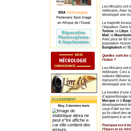
Les Africains ont 
millénaire. Avec la
développé une rich
La majorité écrasa
l’équateur. Dans l
Tunisie
, la
Libye
, l
Mali
, la
Mauritani
Avec plus de 80 m
population musul
Bangladesh
et l’
E
Quelles sont les 
l’islam ?
Les Africains ont 
millénaire. Ceci 
cultures littéraires 
manuscrit. Avec la
développé une rich
La montée d’une te
d’apprentissage i
CLASSEMENT
Mecque
et à
Bag
développement de
Moy. 3 derniers mois
coup d’œil sur les
qu’ils citent des 
participent à un r
Pourquoi est-il i
l’Ouest et en Afr