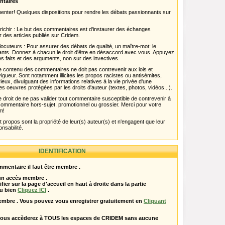
ntaires
menter! Quelques dispositions pour rendre les débats passionnants sur
chir : Le but des commentaires est d'instaurer des échanges
r des articles publiés sur Cridem.
ocuteurs : Pour assurer des débats de qualité, un maître-mot: le
pants. Donnez à chacun le droit d'être en désaccord avec vous. Appuyez
s faits et des arguments, non sur des invectives.
 Le contenu des commentaires ne doit pas contrevenir aux lois et
igueur. Sont notamment illicites les propos racistes ou antisémites,
rieux, divulguant des informations relatives à la vie privée d'une
es oeuvres protégées par les droits d'auteur (textes, photos, vidéos...).
 droit de ne pas valider tout commentaire susceptible de contrevenir à
ut commentaire hors-sujet, promotionnel ou grossier. Merci pour votre
m!
propos sont la propriété de leur(s) auteur(s) et n'engagent que leur
onsabilité.
IDENTIFICATION
mentaire il faut être membre .
 un accès membre .
ifier sur la page d'accueil en haut à droite dans la partie
u bien
Cliquez ICI
.
embre . Vous pouvez vous enregistrer gratuitement en
Cliquant
vous accèderez à TOUS les espaces de CRIDEM sans aucune