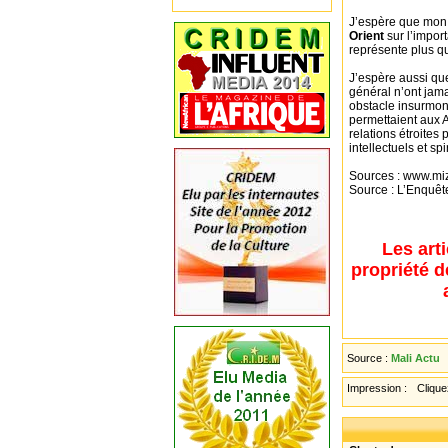
J’espère que mon 
Orient
sur l’impor
représente plus qu
J’espère aussi qu
général n’ont jama
obstacle insurmont
permettaient aux 
relations étroites
intellectuels et spi
Sources : www.mi
Source : L’Enquêt
Les art
propriété d
Source :
Mali Actu
Impression :
Cliquez