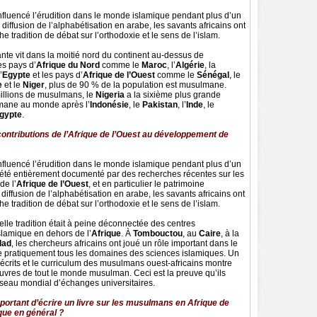
influencé l’érudition dans le monde islamique pendant plus d’un
 diffusion de l’alphabétisation en arabe, les savants africains ont
e tradition de débat sur l’orthodoxie et le sens de l’islam.
nte vit dans la moitié nord du continent au-dessus de
es pays d’
Afrique du Nord
comme le
Maroc
, l’
Algérie
, la
’
Egypte
et les pays d’
Afrique de l’Ouest
comme le
Sénégal
, le
e
et le
Niger
, plus de 90 % de la population est musulmane.
illions de musulmans, le
Nigeria
a la sixième plus grande
mane au monde après l’
Indonésie
, le
Pakistan
, l’
Inde
, le
gypte
.
contributions de l’Afrique de l’Ouest au développement de
influencé l’érudition dans le monde islamique pendant plus d’un
a été entièrement documenté par des recherches récentes sur les
de l’
Afrique de l’Ouest
, et en particulier le patrimoine
 diffusion de l’alphabétisation en arabe, les savants africains ont
e tradition de débat sur l’orthodoxie et le sens de l’islam.
lle tradition était à peine déconnectée des centres
slamique en dehors de l’
Afrique
. À
Tombouctou
, au
Caire
, à la
dad
, les chercheurs africains ont joué un rôle important dans le
 pratiquement tous les domaines des sciences islamiques. Un
 écrits et le curriculum des musulmans ouest-africains montre
œuvres de tout le monde musulman. Ceci est la preuve qu’ils
éseau mondial d’échanges universitaires.
mportant d’écrire un livre sur les musulmans en Afrique de
ique en général ?