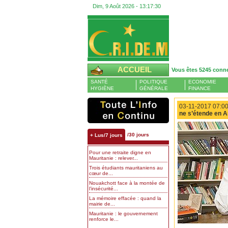
Dim, 9 Août 2026 -
13:17:31
ACCUEIL
Vous êtes 5245 conn
SANTÉ
POLITIQUE
ECONOMIE
HYGIÈNE
GÉNÉRALE
FINANCE
03-11-2017 07:00
ne s’étende en 
/30 jours
+ Lus/7 jours
Pour une retraite digne en
Mauritanie : relever...
Trois étudiants mauritaniens au
cœur de...
Nouakchott face à la montée de
l’insécurité...
La mémoire effacée : quand la
mairie de...
Mauritanie : le gouvernement
renforce le...