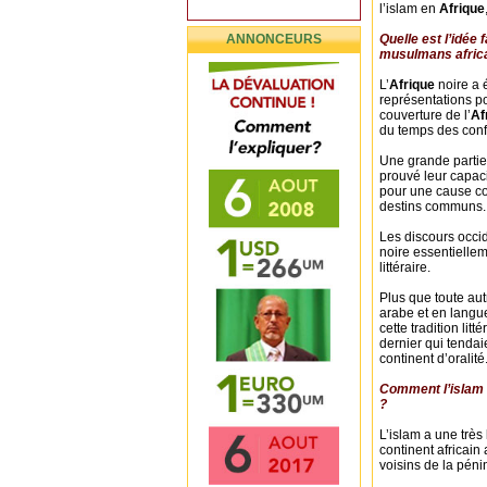
l’islam en
Afrique
ANNONCEURS
Quelle est l’idée
musulmans afric
L’
Afrique
noire a 
représentations p
couverture de l’
Af
du temps des confl
Une grande partie 
prouvé leur capaci
pour une cause c
destins communs.
Les discours occid
noire essentiellem
littéraire.
Plus que toute autr
arabe et en langue
cette tradition lit
dernier qui tendaie
continent d’oralité
Comment l’islam s
?
L’islam a une très
continent africai
voisins de la péni