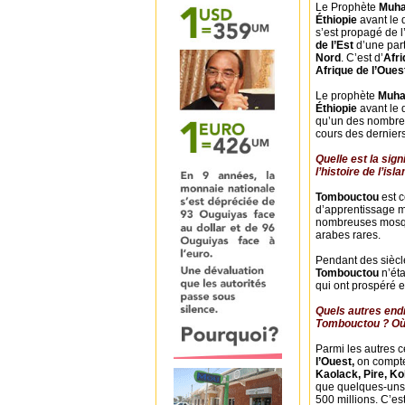
Le Prophète
Muh
Éthiopie
avant le 
s’est propagé de l
de l’Est
d’une part,
Nord
. C’est d’
Afri
Afrique de l’Oue
Le prophète
Muh
Éthiopie
avant le 
qu’un des nombreu
cours des derniers
Quelle est la sign
l’histoire de l’isl
Tombouctou
est 
d’apprentissage m
nombreuses mosqué
arabes rares.
Pendant des siècle
Tombouctou
n’ét
qui ont prospéré 
Quels autres end
Tombouctou ? Où 
Parmi les autres 
l’Ouest,
on compt
Kaolack, Pire, Ko
que quelques-un
500 millions. C’es