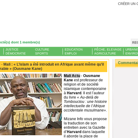
CRÉER UN 
ecté(s) dont 1 membre(s)
RE
JUSTICE
CULTURE
EDUCATION
PÊCHE, ELEVAGE
URBANI
DÉMOCRATIE
SPORTS
EMPLOI
AGRICULTURE
ENVIRO
Commentair
 -
Mali : « L’islam a été introduit en Afrique avant même qu’il
Arabie » (Ousmane Kane)
Mali Actu
-
Ousmane
Kane
est professeur de
religion et de société
islamique contemporaine
à
Harvard
. Il est l’auteur
du livre
« Au-delà de
Tombouctou : une histoire
intellectuelle de l’Afrique
occidentale musulmane».
Mizane Info vous propose
la traduction de son
entretien avec la Gazette
d’
Harvard
dans laquelle
il aborde la place de