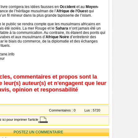
livre corrigera les idées fausses en
Occident
et au
Moyen-
tance de l’héritage musulman de l’
Afrique de l’Ouest
qui
’un fil mineur dans la plus grande tapisserie de l’islam.
e le public se rendra compte que les musulmans africains en
is été isolés. La mer Rouge et le
Sahara
n’ont jamais été un
able à la communication. Au contraire, ils étaient des ponts qui
Arabes et aux musulmans d’
Afrique Noire
d’entretenir des
 par le biais du commerce, de la diplomatie et des échanges
rituels.
zane.info
eur
icles, commentaires et propos sont la
e leur(s) auteur(s) et n'engagent que leur
avis, opinion et responsabilité
Commentaires :
0
Lus :
5720
 ici pour imprimer l'article
POSTEZ UN COMMENTAIRE