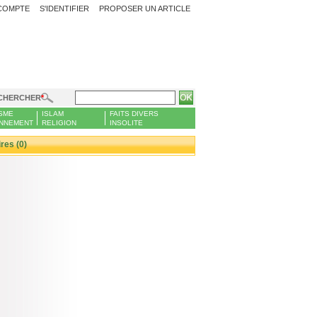
COMPTE
S'IDENTIFIER
PROPOSER UN ARTICLE
CHERCHER
SME
ISLAM
FAITS DIVERS
NNEMENT
RELIGION
INSOLITE
es (0)