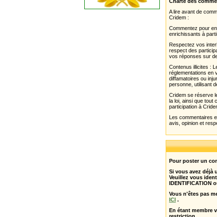
Charte des comme
A lire avant de com
Cridem :
Commentez pour enri
enrichissants à parti
Respectez vos interl
respect des partici
vos réponses sur de
Contenus illicites :
réglementations en v
diffamatoires ou inju
personne, utilisant d
Cridem se réserve le
la loi, ainsi que to
participation à Cride
Les commentaires et 
avis, opinion et resp
Pour poster un com
Si vous avez déjà
Veuillez vous ident
IDENTIFICATION o
Vous n'êtes pas m
ICI
.
En étant membre 
restriction .