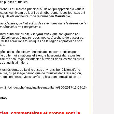
es publics et ruelles.
nt rendus au marché principal où ils ont pu apprécier la variété
cales. Au niveau de leur lieu d’hébergement, ces touristes ont
e qu’ils étaient heureux de retourner en
Mauritanie
:
accidentées, de l’attraction des aventures dans le désert, de la
générosité et de l’ hospitalité ».
nvoi a indiqué au site
« lebjawi.info »
que son groupe (20
e 22 véhicules à quatre roues motrices) a choisi de passer par
rer les attractions touristiques de la région et profiter de son
sec.
gées de la sécurité avaient pris des mesures strictes pour
e du territoire national et étendre la sécurité dans tous les
ncite et encourage les touristes à revenir dans les zones qu’ils
es et qu’ils aimaient.
e les résidents de la ville et ses environs, bénéficient d’une
autre, du passage périodique de touristes dans leur région,
ure de certains services payés ou à la commercialisation de
bjawi.info/index.php/ar/actualites-mauritanie/860-2017-11-09-13-
Infoo
icles, commentaires et propos sont la