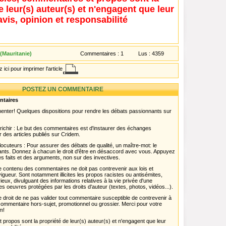
e leur(s) auteur(s) et n'engagent que leur
avis, opinion et responsabilité
 (Mauritanie)
Commentaires :
1
Lus :
4359
 ici pour imprimer l'article
POSTEZ UN COMMENTAIRE
ntaires
menter! Quelques dispositions pour rendre les débats passionnants sur
chir : Le but des commentaires est d'instaurer des échanges
r des articles publiés sur Cridem.
ocuteurs : Pour assurer des débats de qualité, un maître-mot: le
pants. Donnez à chacun le droit d'être en désaccord avec vous. Appuyez
s faits et des arguments, non sur des invectives.
 Le contenu des commentaires ne doit pas contrevenir aux lois et
igueur. Sont notamment illicites les propos racistes ou antisémites,
rieux, divulguant des informations relatives à la vie privée d'une
es oeuvres protégées par les droits d'auteur (textes, photos, vidéos...).
 droit de ne pas valider tout commentaire susceptible de contrevenir à
ut commentaire hors-sujet, promotionnel ou grossier. Merci pour votre
m!
propos sont la propriété de leur(s) auteur(s) et n'engagent que leur