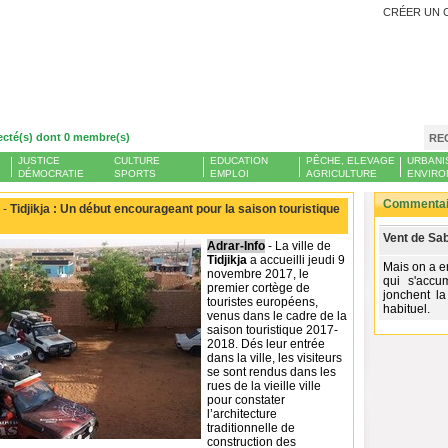
CRÉER UN 
ecté(s) dont 0 membre(s)
RE
JUSTICE
CULTURE
EDUCATION
PÊCHE, ELEVAGE
URBANI
DÉMOCRATIE
SPORTS
EMPLOI
AGRICULTURE
ENVIRO
Commentair
 -
Tidjikja : Un début encourageant pour la saison touristique
Vent de Sab
Adrar-Info
- La ville de
Tidjikja
a accueilli jeudi 9
Mais on a e
novembre 2017, le
qui s'accu
premier cortège de
jonchent la
touristes européens,
habituel.
venus dans le cadre de la
saison touristique 2017-
2018. Dés leur entrée
dans la ville, les visiteurs
se sont rendus dans les
rues de la vieille ville
pour constater
l’architecture
traditionnelle de
construction des