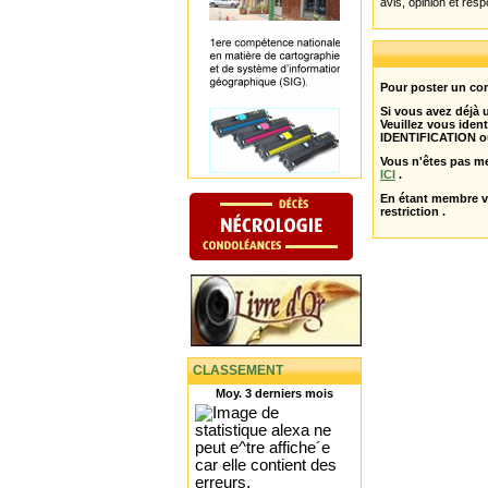
avis, opinion et resp
Pour poster un com
Si vous avez déjà
Veuillez vous ident
IDENTIFICATION o
Vous n'êtes pas m
ICI
.
En étant membre 
restriction .
CLASSEMENT
Moy. 3 derniers mois