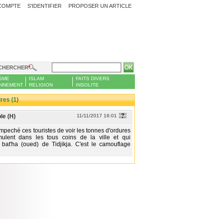
COMPTE
S'IDENTIFIER
PROPOSER UN ARTICLE
CHERCHER
SME
ISLAM
FAITS DIVERS
NNEMENT
RELIGION
INSOLITE
es (1)
le (H)
11/11/2017 16:01
mpeché ces touristes de voir les tonnes d'ordures
mulent dans les tous coins de la ville et qui
 bat'ha (oued) de Tidjikja. C'est le camouflage