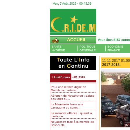
Ven, 7 Août 2026 -
00:43:40
ACCUEIL
Vous êtes 5157 conn
SANTÉ
POLITIQUE
ECONOMIE
HYGIÈNE
GÉNÉRALE
FINANCE
11-11-2017 01:00
2017-2018.
/30 jours
+ Lus/7 jours
Pour une retraite digne en
Mauritanie : relever...
Aéroport de Nouakchott : baisse
des tarifs du...
La Mauritanie lance une
campagne de semis...
La mémoire effacée : quand la
mairie de...
Nouakchott face à la montée de
l’insécurité...