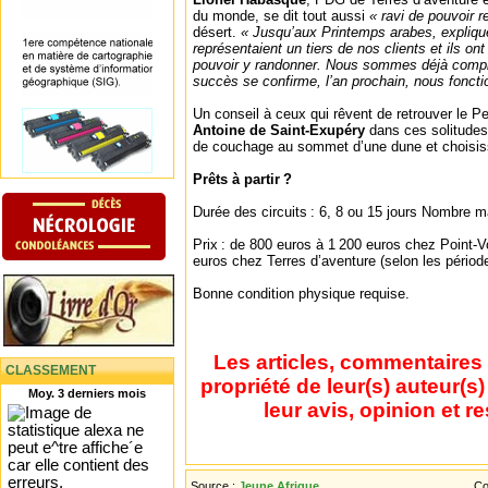
du monde, se dit tout aussi
« ravi de pouvoir 
désert.
« Jusqu’aux Printemps arabes, explique
représentaient un tiers de nos clients et ils ont
pouvoir y randonner. Nous sommes déjà comple
succès se confirme, l’an prochain, nous fonctio
Un conseil à ceux qui rêvent de retrouver le Pe
Antoine de Saint-Exupéry
dans ces solitudes
de couchage au sommet d’une dune et choisiss
Prêts à partir ?
Durée des circuits : 6, 8 ou 15 jours Nombre m
Prix : de 800 euros à 1 200 euros chez Point-
euros chez Terres d’aventure (selon les période
Bonne condition physique requise.
Les articles, commentaires 
CLASSEMENT
propriété de leur(s) auteur(s
Moy. 3 derniers mois
leur avis, opinion et r
Source :
Jeune Afrique
Co