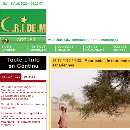
Sam, 8 Août 2026 -
03:25:07
ACCUEIL
Vous êtes 6357 connecté(s) dont 0 membre(s)
SANTÉ
POLITIQUE
ECONOMIE
JUSTICE
CULTURE
HYGIÈNE
GÉNÉRALE
FINANCE
DÉMOCRATIE
SPORTS
18-11-2017 19:30 -
Mauritanie : le tourisme 
sahariennes
/30 jours
+ Lus/7 jours
Pour une retraite digne en
Mauritanie : relever...
La Mauritanie lance une
campagne de semis...
Nouakchott face à la montée de
l’insécurité...
La mémoire effacée : quand la
mairie de...
Mauritanie : le gouvernement
renforce le...