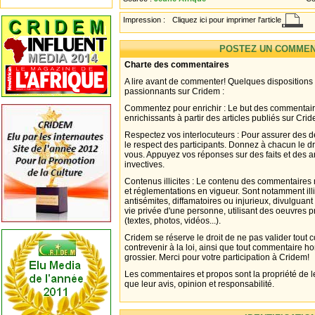
Impression :
Cliquez ici pour imprimer l'article
POSTEZ UN COMMEN
Charte des commentaires
A lire avant de commenter! Quelques dispositions
passionnants sur Cridem :
Commentez pour enrichir : Le but des commentair
enrichissants à partir des articles publiés sur Cri
Respectez vos interlocuteurs : Pour assurer des d
le respect des participants. Donnez à chacun le d
vous. Appuyez vos réponses sur des faits et des 
invectives.
Contenus illicites : Le contenu des commentaires n
et réglementations en vigueur. Sont notamment illi
antisémites, diffamatoires ou injurieux, divulguant
vie privée d'une personne, utilisant des oeuvres p
(textes, photos, vidéos...).
Cridem se réserve le droit de ne pas valider tout
contrevenir à la loi, ainsi que tout commentaire h
grossier. Merci pour votre participation à Cridem!
Les commentaires et propos sont la propriété de l
que leur avis, opinion et responsabilité.