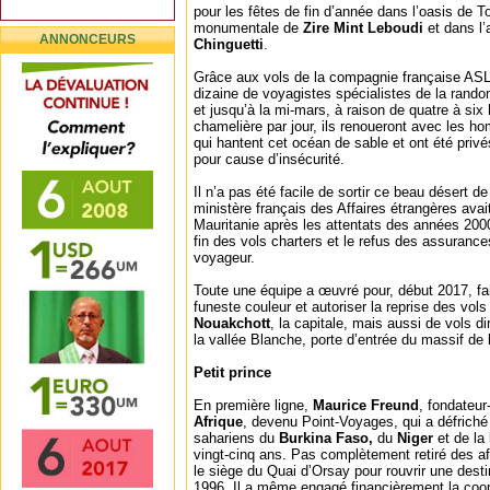
pour les fêtes de fin d’année dans l’oasis de 
monumentale de
Zire Mint Leboudi
et dans l’
ANNONCEURS
Chinguetti
.
Grâce aux vols de la compagnie française AS
dizaine de voyagistes spécialistes de la rand
et jusqu’à la mi-mars, à raison de quatre à si
chamelière par jour, ils renoueront avec les 
qui hantent cet océan de sable et ont été privé
pour cause d’insécurité.
Il n’a pas été facile de sortir ce beau désert d
ministère français des Affaires étrangères avait 
Mauritanie après les attentats des années 2000.
fin des vols charters et le refus des assurance
voyageur.
Toute une équipe a œuvré pour, début 2017, fair
funeste couleur et autoriser la reprise des vol
Nouakchott
, la capitale, mais aussi de vols d
la vallée Blanche, porte d’entrée du massif de l
Petit prince
En première ligne,
Maurice Freund
, fondateur
Afrique
, devenu Point-Voyages, qui a défriché 
sahariens du
Burkina Faso,
du
Niger
et de la
vingt-cinq ans. Pas complètement retiré des aff
le siège du Quai d’Orsay pour rouvrir une desti
1996. Il a même engagé financièrement la coop