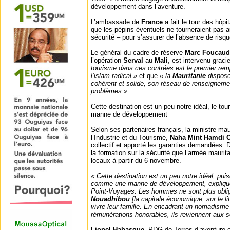
développement dans l’aventure.
L’ambassade de
France
a fait le tour des hôpi
que les pépins éventuels ne tourneraient pas 
sécurité – pour s’assurer de l’absence de risque
Le général du cadre de réserve
Marc Foucaud
l’opération
Serval
au
Mali
, est intervenu gra
tourisme dans ces contrées est le premier rem
l’islam radical »
et que
« la
Mauritanie
dispose
cohérent et solide, son réseau de renseignemen
problèmes ».
Cette destination est un peu notre idéal, le t
manne de développement
Selon ses partenaires français, la ministre m
l’Industrie et du Tourisme,
Naha Mint Hamdi 
collectif et apporté les garanties demandées. 
la formation sur la sécurité que l’armée mauri
locaux à partir du 6 novembre.
« Cette destination est un peu notre idéal, pui
comme une manne de développement, expliq
Point-Voyages. Les hommes ne sont plus oblig
Nouadhibou
[la capitale économique, sur le lit
vivre leur famille. En encadrant un nomadisme 
rémunérations honorables, ils reviennent aux s
Lionel Habasque
, PDG de Terres d’aventure 