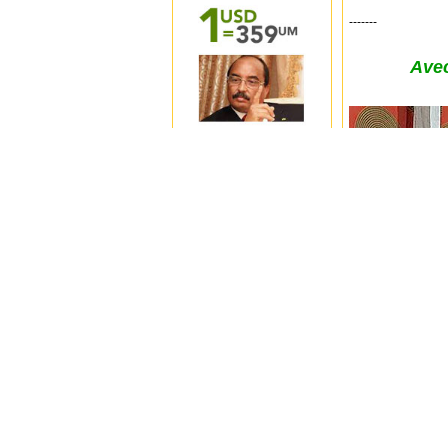
-------
Avec