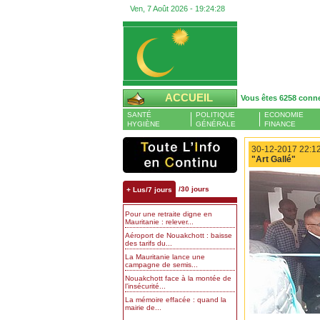
Ven, 7 Août 2026 -
19:24:29
ACCUEIL
Vous êtes 6258 conn
SANTÉ
POLITIQUE
ECONOMIE
HYGIÈNE
GÉNÉRALE
FINANCE
30-12-2017 22:12
"Art Gallé"
/30 jours
+ Lus/7 jours
Pour une retraite digne en
Mauritanie : relever...
Aéroport de Nouakchott : baisse
des tarifs du...
La Mauritanie lance une
campagne de semis...
Nouakchott face à la montée de
l’insécurité...
La mémoire effacée : quand la
mairie de...