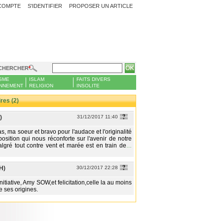
COMPTE
S'IDENTIFIER
PROPOSER UN ARTICLE
CHERCHER
SME
ISLAM
FAITS DIVERS
NNEMENT
RELIGION
INSOLITE
es (2)
)
31/12/2017 11:40
, ma soeur et bravo pour l'audace et l'originalité
position qui nous réconforte sur l'avenir de notre
lgré tout contre vent et marée est en train de
…
H)
30/12/2017 22:28
nitiative, Amy SOW,et felicitation,celle la au moins
e ses origines.