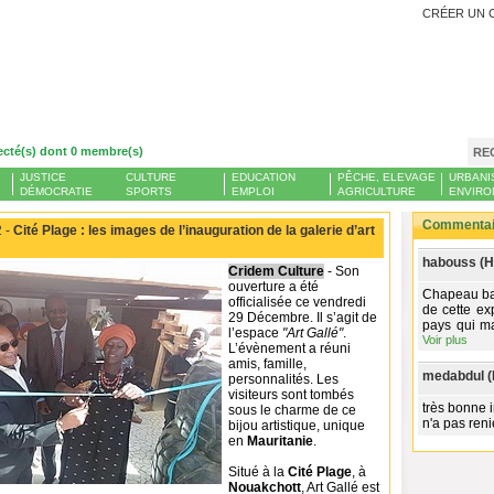
CRÉER UN 
ecté(s) dont 0 membre(s)
RE
JUSTICE
CULTURE
EDUCATION
PÊCHE, ELEVAGE
URBANI
DÉMOCRATIE
SPORTS
EMPLOI
AGRICULTURE
ENVIRO
Commentair
 -
Cité Plage : les images de l’inauguration de la galerie d’art
habouss (H
Cridem Culture
- Son
ouverture a été
Chapeau bas
officialisée ce vendredi
de cette ex
29 Décembre. Il s’agit de
pays qui ma
l’espace
"Art Gallé"
.
Voir plus
L’évènement a réuni
amis, famille,
medabdul (
personnalités. Les
visiteurs sont tombés
très bonne i
sous le charme de ce
n'a pas reni
bijou artistique, unique
en
Mauritanie
.
Situé à la
Cité Plage
, à
Nouakchott
, Art Gallé est