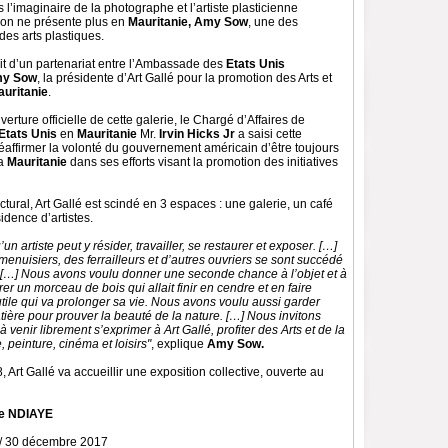
ns l’imaginaire de la photographe et l’artiste plasticienne
on ne présente plus en
Mauritanie, Amy Sow
, une des
des arts plastiques.
ruit d’un partenariat entre l’Ambassade des
Etats Unis
y Sow
, la présidente d’Art Gallé pour la promotion des Arts et
uritanie
.
erture officielle de cette galerie, le Chargé d’Affaires de
Etats Unis
en
Mauritanie
Mr.
Irvin Hicks Jr
a saisi cette
éaffirmer la volonté du gouvernement américain d’être toujours
la
Mauritanie
dans ses efforts visant la promotion des initiatives
ctural, Art Gallé est scindé en 3 espaces : une galerie, un café
idence d’artistes.
un artiste peut y résider, travailler, se restaurer et exposer. […]
nuisiers, des ferrailleurs et d’autres ouvriers se sont succédé
à. […] Nous avons voulu donner une seconde chance à l’objet et à
er un morceau de bois qui allait finir en cendre et en faire
tile qui va prolonger sa vie. Nous avons voulu aussi garder
matière pour prouver la beauté de la nature. […] Nous invitons
à venir librement s’exprimer à Art Gallé, profiter des Arts et de la
e, peinture, cinéma et loisirs"
, explique
Amy Sow.
, Art Gallé va accueillir une exposition collective, ouverte au
e NDIAYE
 / 30 décembre 2017