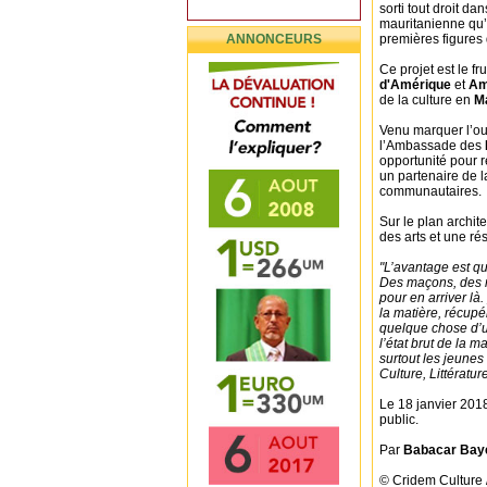
sorti tout droit da
mauritanienne qu’
ANNONCEURS
premières figures 
Ce projet est le f
d'Amérique
et
Am
de la culture en
Ma
Venu marquer l’ouv
l’Ambassade des
opportunité pour r
un partenaire de 
communautaires.
Sur le plan archite
des arts et une rés
"L’avantage est qu’
Des maçons, des me
pour en arriver l
la matière, récupér
quelque chose d’u
l’état brut de la 
surtout les jeunes 
Culture, Littératur
Le 18 janvier 2018
public.
Par
Babacar Bay
© Cridem Culture