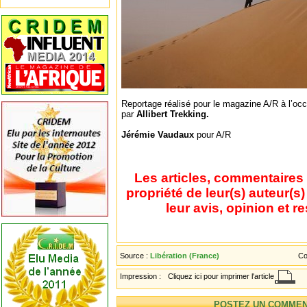
Reportage réalisé pour le magazine A/R à l’oc
par
Allibert Trekking.
Jérémie Vaudaux
pour A/R
Les articles, commentaires 
propriété de leur(s) auteur(s
leur avis, opinion et r
Source :
Libération‎ (France)
Co
Impression :
Cliquez ici pour imprimer l'article
POSTEZ UN COMMEN