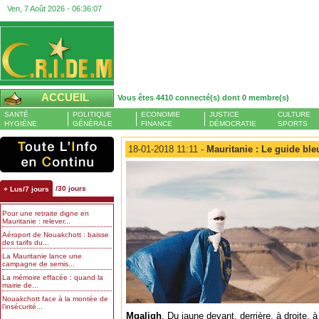
Ven, 7 Août 2026 -
06:36:08
ACCUEIL
Vous êtes 4410 connecté(s) dont 0 membre(s)
SANTÉ
POLITIQUE
ECONOMIE
JUSTICE
CULTURE
HYGIÈNE
GÉNÉRALE
FINANCE
DÉMOCRATIE
SPORTS
18-01-2018 11:11 -
Mauritanie : Le guide ble
/30 jours
+ Lus/7 jours
Pour une retraite digne en
Mauritanie : relever...
Aéroport de Nouakchott : baisse
des tarifs du...
La Mauritanie lance une
campagne de semis...
La mémoire effacée : quand la
mairie de...
Nouakchott face à la montée de
l’insécurité...
Mgaligh
. Du jaune devant, derrière, à droite, 