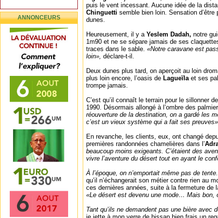
puis le vent incessant. Aucune idée de la dist
Chinguetti
semble bien loin. Sensation d’être
ANNONCEURS
dunes.
Heureusement, il y a
Yeslem Dadah,
notre gui
1m90 et ne se sépare jamais de ses claquettes
traces dans le sable.
«Notre caravane est passé
loin»,
déclare-t-il.
Deux dunes plus tard, on aperçoit au loin drom
plus loin encore, l’oasis de
Lagueïla
et ses pa
trompe jamais.
C’est qu’il connaît le terrain pour le sillonner
1990. Désormais allongé à l’ombre des palmiers
réouverture de la destination, on a gardé les m
c’est un vieux système qui a fait ses preuves»
En revanche, les clients, eux, ont changé dep
premières randonnées chamelières dans l’
Adr
beaucoup moins exigeants. C’étaient des aventu
vivre l’aventure du désert tout en ayant le conf
À l’époque, on n’emportait même pas de tente
qu’il n’échangerait son métier contre rien au m
ces dernières années, suite à la fermeture de 
«Le désert est devenu une mode… Mais bon, o
Tant qu’ils ne demandent pas une bière avec 
je jette à mon verre de bissap bien frais un re