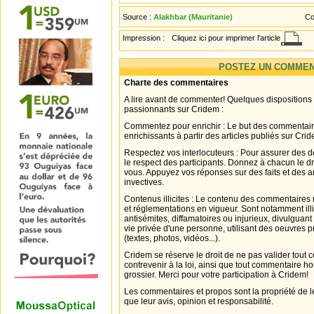
Source :
Alakhbar (Mauritanie)
Co
Impression :
Cliquez ici pour imprimer l'article
POSTEZ UN COMMEN
Charte des commentaires
A lire avant de commenter! Quelques dispositions
passionnants sur Cridem :
Commentez pour enrichir : Le but des commentair
enrichissants à partir des articles publiés sur Cri
Respectez vos interlocuteurs : Pour assurer des d
le respect des participants. Donnez à chacun le d
vous. Appuyez vos réponses sur des faits et des 
invectives.
Contenus illicites : Le contenu des commentaires n
et réglementations en vigueur. Sont notamment illi
antisémites, diffamatoires ou injurieux, divulguant
vie privée d'une personne, utilisant des oeuvres p
(textes, photos, vidéos...).
Cridem se réserve le droit de ne pas valider tout
contrevenir à la loi, ainsi que tout commentaire h
grossier. Merci pour votre participation à Cridem!
Les commentaires et propos sont la propriété de l
que leur avis, opinion et responsabilité.