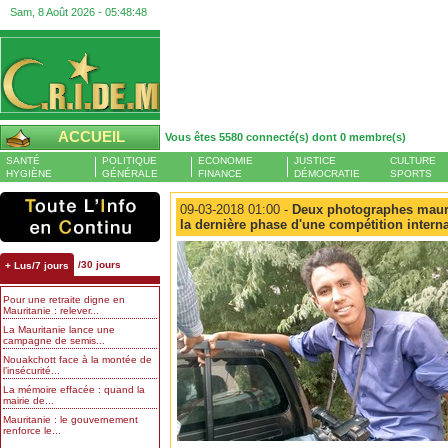
Sam, 8 Août 2026 -
05:48:49
ACCUEIL
Vous êtes 5580 connecté(s) dont 0 membre(s)
SANTÉ
POLITIQUE
ECONOMIE
JUSTICE
CULTURE
HYGIÈNE
GÉNÉRALE
FINANCE
DÉMOCRATIE
SPORTS
09-03-2018 01:00 -
Deux photographes maurit
la dernière phase d'une compétition intern
/30 jours
+ Lus/7 jours
Pour une retraite digne en
Mauritanie : relever...
La Mauritanie lance une
campagne de semis...
Nouakchott face à la montée de
l’insécurité...
La mémoire effacée : quand la
mairie de...
Mauritanie : le gouvernement
renforce le...