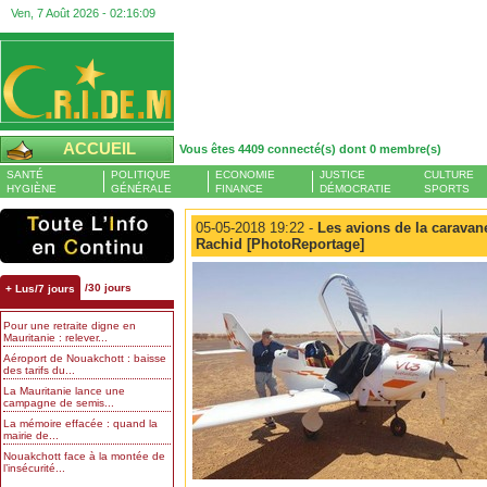
Ven, 7 Août 2026 -
02:16:09
ACCUEIL
Vous êtes 4409 connecté(s) dont 0 membre(s)
SANTÉ
POLITIQUE
ECONOMIE
JUSTICE
CULTURE
HYGIÈNE
GÉNÉRALE
FINANCE
DÉMOCRATIE
SPORTS
05-05-2018 19:22 -
Les avions de la caravane 
Rachid [PhotoReportage]
/30 jours
+ Lus/7 jours
Pour une retraite digne en
Mauritanie : relever...
Aéroport de Nouakchott : baisse
des tarifs du...
La Mauritanie lance une
campagne de semis...
La mémoire effacée : quand la
mairie de...
Nouakchott face à la montée de
l’insécurité...