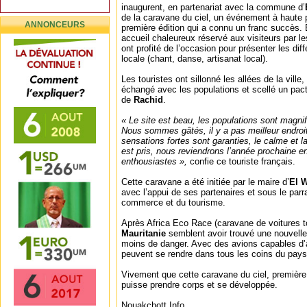
inaugurent, en partenariat avec la commune d’
de la caravane du ciel, un événement à haute p
ANNONCEURS
première édition qui a connu un franc succès. 
accueil chaleureux réservé aux visiteurs par l
ont profité de l’occasion pour présenter les dif
locale (chant, danse, artisanat local).
Les touristes ont sillonné les allées de la ville, 
échangé avec les populations et scellé un pact
de
Rachid
.
« Le site est beau, les populations sont magni
Nous sommes gâtés, il y a pas meilleur endroit
sensations fortes sont garanties, le calme et 
est pris, nous reviendrons l’année prochaine e
enthousiastes »,
confie ce touriste français.
Cette caravane a été initiée par le maire d’
El 
avec l’appui de ses partenaires et sous le par
commerce et du tourisme.
Après Africa Eco Race (caravane de voitures tou
Mauritanie
semblent avoir trouvé une nouvelle
moins de danger. Avec des avions capables d’att
peuvent se rendre dans tous les coins du pays
Vivement que cette caravane du ciel, premièr
puisse prendre corps et se développée.
Nouakchott Info