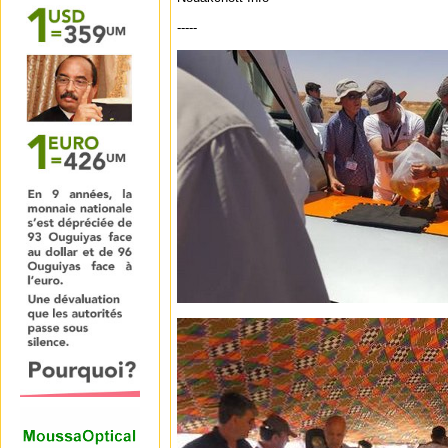
-----