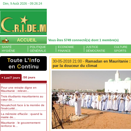
Dim, 9 Août 2026 -
09:26:25
ACCUEIL
Vous êtes 5749 connecté(s) dont 1 membre(s)
SANTÉ
POLITIQUE
ECONOMIE
JUSTICE
CULTURE
HYGIÈNE
GÉNÉRALE
FINANCE
DÉMOCRATIE
SPORTS
30-05-2018 21:00 -
Ramadan en Mauritanie : 
par la douceur du climat
/30 jours
+ Lus/7 jours
Pour une retraite digne en
Mauritanie : relever...
Trois étudiants mauritaniens au
cœur de...
Nouakchott face à la montée de
l’insécurité...
La mémoire effacée : quand la
mairie de...
Mauritanie : le gouvernement
renforce le...