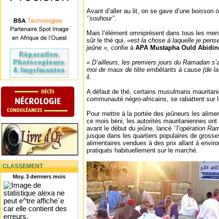
Avant d’aller au lit, on se gave d’une boisson
‘’souhour’’.
Mais l’élément omniprésent dans tous les me
sûr le thé qui,
«est la chose à laquelle je pens
jeûne »,
confie à
APA Mustapha Ould Abidin
« D’ailleurs, les premiers jours du Ramadan s
moi de maux de tête embêtants à cause (de la 
il.
A défaut de thé, certains musulmans mauritan
communauté négro-africains, se rabattent sur l
Pour mettre à la portée des jeûneurs les alimen
ce mois béni, les autorités mauritaniennes on
avant le début du jeûne, lancé
‘’l’opération Ra
jusque dans les quartiers populaires de grosse
alimentaires vendues à des prix allant à envi
pratiqués habituellement sur le marché.
CLASSEMENT
Moy. 3 derniers mois