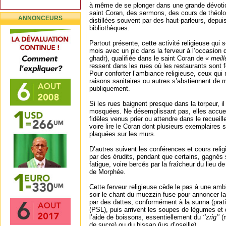
à même de se plonger dans une grande dévotio
saint Coran, des sermons, des cours de théolo
ANNONCEURS
distillées souvent par des haut-parleurs, dep
bibliothèques.
Partout présente, cette activité religieuse qui 
mois avec un pic dans la ferveur à l’occasion de
ghadr), qualifiée dans le saint Coran de
« meil
ressent dans les rues où les restaurants sont 
Pour conforter l’ambiance religieuse, ceux qui
raisons sanitaires ou autres s’abstiennent de 
publiquement.
Si les rues baignent presque dans la torpeur, i
mosquées. Ne désemplissant pas, elles accuei
fidèles venus prier ou attendre dans le recueill
voire lire le Coran dont plusieurs exemplaires
plaquées sur les murs.
D’autres suivent les conférences et cours rel
par des érudits, pendant que certains, gagnés 
fatigue, voire bercés par la fraîcheur du lieu d
de Morphée.
Cette ferveur religieuse cède le pas à une amb
soir le chant du muezzin fuse pour annoncer la
par des dattes, conformément à la sunna (pra
(PSL), puis arrivent les soupes de légumes et 
l’aide de boissons, essentiellement du
‘’zrig’’
(m
de sucre) ou du bissap (jus d’oseille).