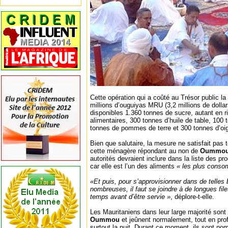
Cette opération qui a coûté au Trésor public 
millions d’ouguiyas MRU (3,2 millions de dolla
disponibles 1.360 tonnes de sucre, autant en r
alimentaires, 300 tonnes d’huile de table, 100 
tonnes de pommes de terre et 300 tonnes d’oi
Bien que salutaire, la mesure ne satisfait pas 
cette ménagère répondant au non de
Oummou 
autorités devraient inclure dans la liste des p
car elle est l’un des aliments
« les plus conso
«Et puis, pour s’approvisionner dans de telle
nombreuses, il faut se joindre à de longues fi
temps avant d’être servie »
, déplore-t-elle.
Les Mauritaniens dans leur large majorité sont
Oummou
et jeûnent normalement, tout en profi
surtout la nuit. Durant ce moment, ils sont no