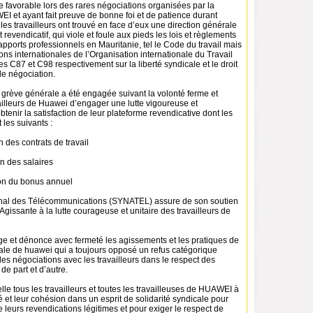
e favorable lors des rares négociations organisées par la
I et ayant fait preuve de bonne foi et de patience durant
les travailleurs ont trouvé en face d’eux une direction générale
it revendicatif, qui viole et foule aux pieds les lois et règlements
rapports professionnels en Mauritanie, tel le Code du travail mais
ons internationales de l’Organisation internationale du Travail
s C87 et C98 respectivement sur la liberté syndicale et le droit
de négociation.
 grève générale a été engagée suivant la volonté ferme et
illeurs de Huawei d’engager une lutte vigoureuse et
tenir la satisfaction de leur plateforme revendicative dont les
t les suivants :
 des contrats de travail
n des salaires
on du bonus annuel
onal des Télécommunications (SYNATEL) assure de son soutien
 Agissante à la lutte courageuse et unitaire des travailleurs de
e et dénonce avec fermeté les agissements et les pratiques de
rale de huawei qui a toujours opposé un refus catégorique
bles négociations avec les travailleurs dans le respect des
e part et d’autre.
e tous les travailleurs et toutes les travailleuses de HUAWEI à
té et leur cohésion dans un esprit de solidarité syndicale pour
 leurs revendications légitimes et pour exiger le respect de