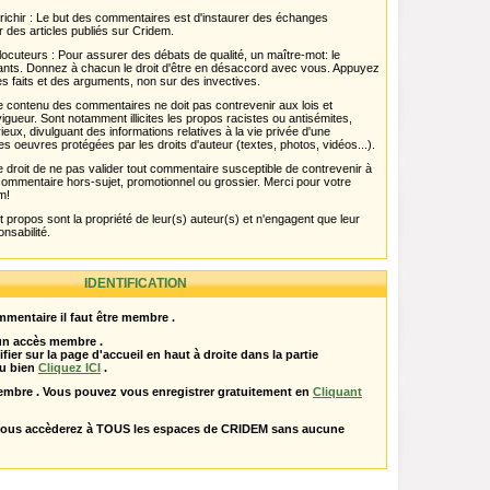
chir : Le but des commentaires est d'instaurer des échanges
r des articles publiés sur Cridem.
ocuteurs : Pour assurer des débats de qualité, un maître-mot: le
pants. Donnez à chacun le droit d'être en désaccord avec vous. Appuyez
s faits et des arguments, non sur des invectives.
 Le contenu des commentaires ne doit pas contrevenir aux lois et
igueur. Sont notamment illicites les propos racistes ou antisémites,
rieux, divulguant des informations relatives à la vie privée d'une
es oeuvres protégées par les droits d'auteur (textes, photos, vidéos...).
 droit de ne pas valider tout commentaire susceptible de contrevenir à
ut commentaire hors-sujet, promotionnel ou grossier. Merci pour votre
m!
propos sont la propriété de leur(s) auteur(s) et n'engagent que leur
onsabilité.
IDENTIFICATION
mentaire il faut être membre .
 un accès membre .
ifier sur la page d'accueil en haut à droite dans la partie
u bien
Cliquez ICI
.
embre . Vous pouvez vous enregistrer gratuitement en
Cliquant
vous accèderez à TOUS les espaces de CRIDEM sans aucune