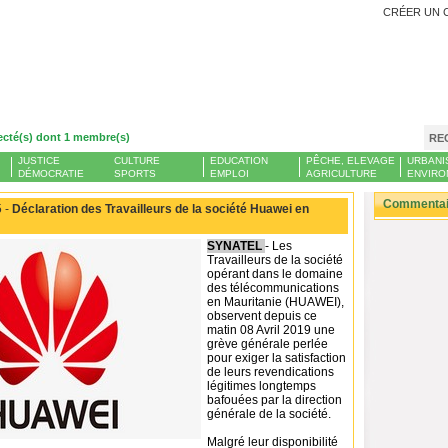
CRÉER UN 
ecté(s) dont 1 membre(s)
RE
JUSTICE
CULTURE
EDUCATION
PÊCHE, ELEVAGE
URBANI
DÉMOCRATIE
SPORTS
EMPLOI
AGRICULTURE
ENVIRO
Commentair
 -
Déclaration des Travailleurs de la société Huawei en
SYNATEL
- Les
Travailleurs de la société
opérant dans le domaine
des télécommunications
en Mauritanie (HUAWEI),
observent depuis ce
matin 08 Avril 2019 une
grève générale perlée
pour exiger la satisfaction
de leurs revendications
légitimes longtemps
bafouées par la direction
générale de la société.
Malgré leur disponibilité