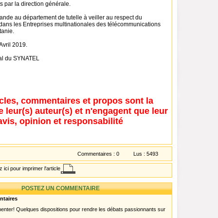
s par la direction générale.
e au département de tutelle à veiller au respect du
 dans les Entreprises multinationales des télécommunications
tanie.
Avril 2019.
nal du SYNATEL
icles, commentaires et propos sont la
e leur(s) auteur(s) et n'engagent que leur
avis, opinion et responsabilité
Commentaires :
0
Lus :
5493
 ici pour imprimer l'article
POSTEZ UN COMMENTAIRE
ntaires
menter! Quelques dispositions pour rendre les débats passionnants sur