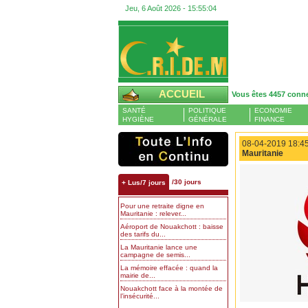
Jeu, 6 Août 2026 -
15:55:05
ACCUEIL
Vous êtes 4457 conn
SANTÉ
POLITIQUE
ECONOMIE
HYGIÈNE
GÉNÉRALE
FINANCE
08-04-2019 18:45
Mauritanie
/30 jours
+ Lus/7 jours
Pour une retraite digne en
Mauritanie : relever...
Aéroport de Nouakchott : baisse
des tarifs du...
La Mauritanie lance une
campagne de semis...
La mémoire effacée : quand la
mairie de...
Nouakchott face à la montée de
l’insécurité...