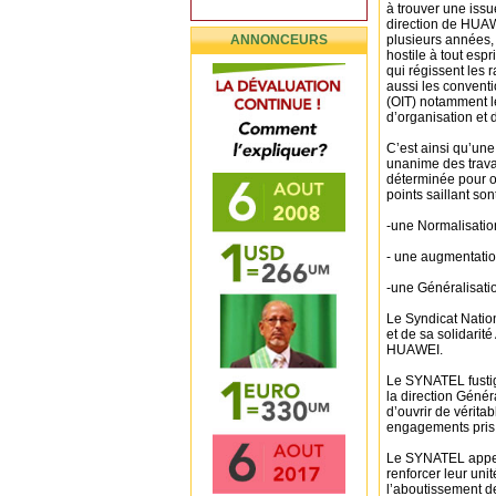
à trouver une issu
direction de HUAWE
ANNONCEURS
plusieurs années, 
hostile à tout espr
qui régissent les 
aussi les conventi
(OIT) notamment le
d’organisation et 
C’est ainsi qu’une
unanime des trava
déterminée pour ob
points saillant son
-une Normalisation
- une augmentatio
-une Généralisati
Le Syndicat Nati
et de sa solidarité
HUAWEI.
Le SYNATEL fustig
la direction Géné
d’ouvrir de vérita
engagements pris d
Le SYNATEL appell
renforcer leur uni
l’aboutissement de