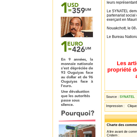
leurs représentant
Le SYNATEL demand
partenariat social
exerçant en Mauri
Nouakchott, le 08 
Le Bureau Natio
Les art
propriété d
Source :
SYNATEL
Impression :
Cliquez
Charte des comme
A lire avant de com
Cridem :