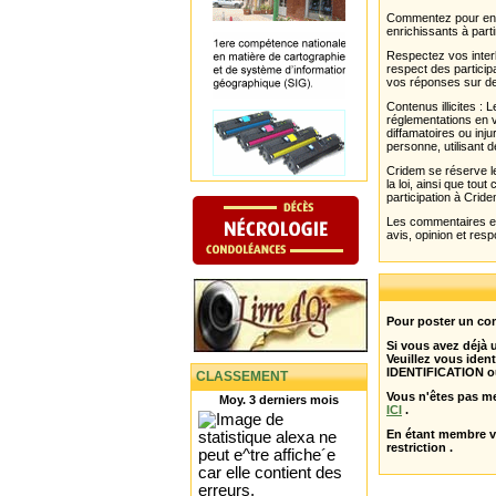
Commentez pour enri
enrichissants à parti
Respectez vos interl
respect des partici
vos réponses sur de
Contenus illicites :
réglementations en v
diffamatoires ou inju
personne, utilisant d
Cridem se réserve le
la loi, ainsi que to
participation à Cride
Les commentaires et 
avis, opinion et resp
Pour poster un com
Si vous avez déjà
Veuillez vous ident
IDENTIFICATION o
CLASSEMENT
Vous n'êtes pas m
Moy. 3 derniers mois
ICI
.
En étant membre 
restriction .