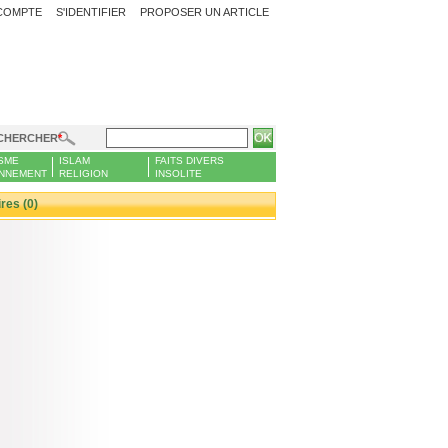
COMPTE
S'IDENTIFIER
PROPOSER UN ARTICLE
CHERCHER
SME
ISLAM
FAITS DIVERS
NNEMENT
RELIGION
INSOLITE
es (0)