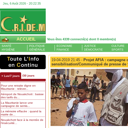
Jeu, 6 Août 2026 -
20:22:36
ACCUEIL
Vous êtes 4339 connecté(s) dont 0 membre(s)
SANTÉ
POLITIQUE
ECONOMIE
JUSTICE
CULTURE
HYGIÈNE
GÉNÉRALE
FINANCE
DÉMOCRATIE
SPORTS
19-04-2019 21:45 -
Projet AFIA : campagne 
sensibilisation/Communiqué de presse de 
/30 jours
+ Lus/7 jours
Pour une retraite digne en
Mauritanie : relever...
Aéroport de Nouakchott : baisse
des tarifs du...
La Mauritanie lance une
campagne de semis...
La mémoire effacée : quand la
mairie de...
Nouakchott face à la montée de
l’insécurité...