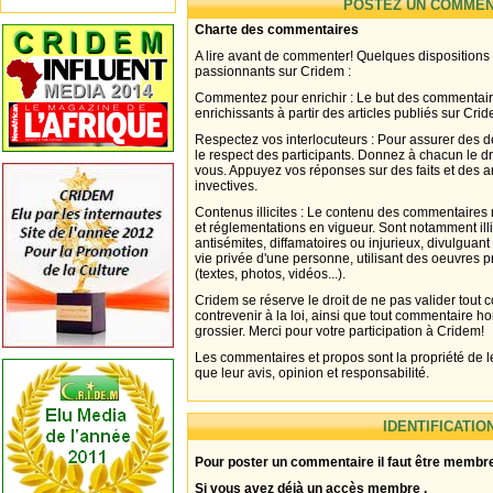
POSTEZ UN COMMEN
Charte des commentaires
A lire avant de commenter! Quelques dispositions
passionnants sur Cridem :
Commentez pour enrichir : Le but des commentair
enrichissants à partir des articles publiés sur Cri
Respectez vos interlocuteurs : Pour assurer des d
le respect des participants. Donnez à chacun le d
vous. Appuyez vos réponses sur des faits et des 
invectives.
Contenus illicites : Le contenu des commentaires n
et réglementations en vigueur. Sont notamment illi
antisémites, diffamatoires ou injurieux, divulguant
vie privée d'une personne, utilisant des oeuvres p
(textes, photos, vidéos...).
Cridem se réserve le droit de ne pas valider tout
contrevenir à la loi, ainsi que tout commentaire h
grossier. Merci pour votre participation à Cridem!
Les commentaires et propos sont la propriété de l
que leur avis, opinion et responsabilité.
IDENTIFICATIO
Pour poster un commentaire il faut être membre
Si vous avez déjà un accès membre .