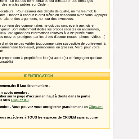
chir : Le but des commentaires est d'instaurer des échanges
r des articles publiés sur Cridem.
ocuteurs : Pour assurer des débats de qualité, un maître-mot: le
pants. Donnez à chacun le droit d'être en désaccord avec vous. Appuyez
s faits et des arguments, non sur des invectives.
 Le contenu des commentaires ne doit pas contrevenir aux lois et
igueur. Sont notamment illicites les propos racistes ou antisémites,
rieux, divulguant des informations relatives à la vie privée d'une
es oeuvres protégées par les droits d'auteur (textes, photos, vidéos...).
 droit de ne pas valider tout commentaire susceptible de contrevenir à
ut commentaire hors-sujet, promotionnel ou grossier. Merci pour votre
m!
propos sont la propriété de leur(s) auteur(s) et n'engagent que leur
onsabilité.
IDENTIFICATION
mentaire il faut être membre .
 un accès membre .
ifier sur la page d'accueil en haut à droite dans la partie
u bien
Cliquez ICI
.
embre . Vous pouvez vous enregistrer gratuitement en
Cliquant
vous accèderez à TOUS les espaces de CRIDEM sans aucune