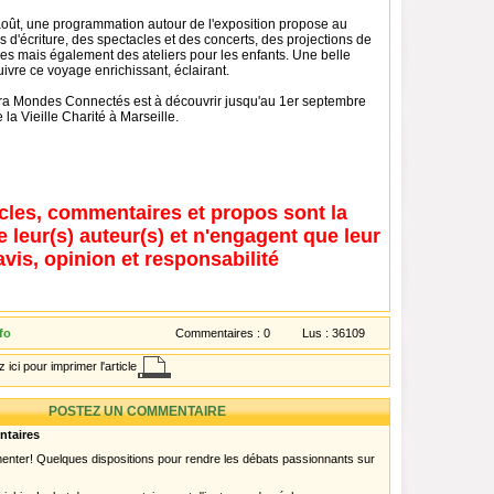
oût, une programmation autour de l'exposition propose au
rs d'écriture, des spectacles et des concerts, des projections de
res mais également des ateliers pour les enfants. Une belle
vre ce voyage enrichissant, éclairant.
ra Mondes Connectés est à découvrir jusqu'au 1er septembre
la Vieille Charité à Marseille.
icles, commentaires et propos sont la
e leur(s) auteur(s) et n'engagent que leur
avis, opinion et responsabilité
fo
Commentaires :
0
Lus :
36109
 ici pour imprimer l'article
POSTEZ UN COMMENTAIRE
ntaires
menter! Quelques dispositions pour rendre les débats passionnants sur