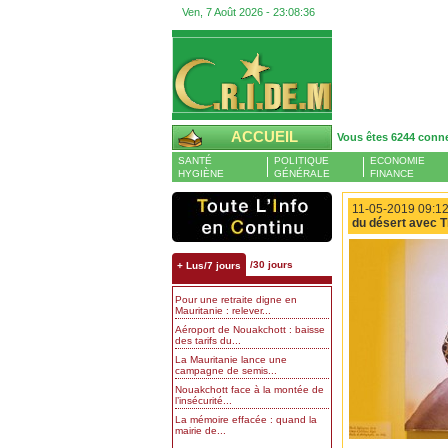
Ven, 7 Août 2026 -
23:08:36
ACCUEIL
Vous êtes 6244 conn
SANTÉ
POLITIQUE
ECONOMIE
HYGIÈNE
GÉNÉRALE
FINANCE
11-05-2019 09:12
du désert avec 
/30 jours
+ Lus/7 jours
Pour une retraite digne en
Mauritanie : relever...
Aéroport de Nouakchott : baisse
des tarifs du...
La Mauritanie lance une
campagne de semis...
Nouakchott face à la montée de
l’insécurité...
La mémoire effacée : quand la
mairie de...