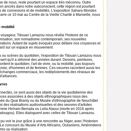
che de nous, reste pourtant un espace très méconnu. Outre
ien ancrés dans notre subconscient, cette région est pourtant
es de connexions et de mobilités. L'exposition Sahara Mondes
rre ce 10 mai au Centre de la Vieille Charité à Marseille, nous
e mobilité
 voyageur, Titouan Lamazou nous révèle l'histoire de ce
rbanisation, son nomadisme contemporain, ses nouvelles
grations. Autant de sujets évoqués pour défaire nos croyances et
gard sur un espace en mouvement.
 ou scènes du quotidien, l'exposition de Titouan Lamazou nous
ert qu'il a sillonné des années durant. Dessins, peintures,
tent le quotidien, l'art de vivre, ou la mobilité, pas toujours
oisie, d'hommes et de femmes. Ces oeuvres racontent aussi les
es échanges commerciaux, les redéploiements des réseaux de
'alliances.
uvres
ectés, ce sont aussi des objets de la vie quotidienne des
èces associées à des objets ethnographiques issus des
sée du Quai Branly ou du Musée d'ethnographie de Neuchâtel.
i des réalisations audiovisuelles et des oeuvres d'artistes
mme Hicham Berrada ou Leila Alaoui (morte en 2016 après
gadougou). Elles dialoguent avec celles de Titouan Lamazou.
 pu voir le jour grâce à une rencontre au Niger, avec l'historien
Le concours du Musée d’Arts Africains, Océaniens, Amérindiens
mis sa réalisation.