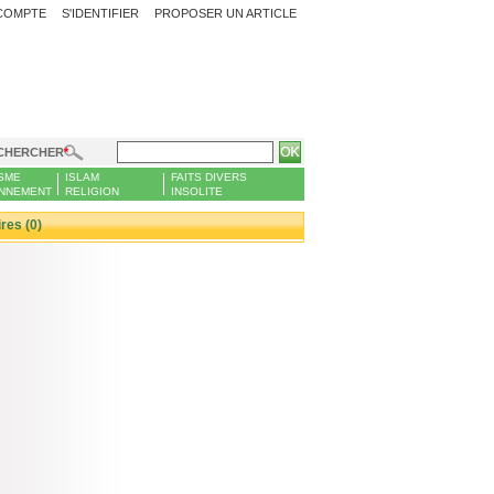
COMPTE
S'IDENTIFIER
PROPOSER UN ARTICLE
CHERCHER
SME
ISLAM
FAITS DIVERS
NNEMENT
RELIGION
INSOLITE
es (0)