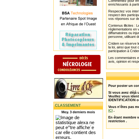
Commentez pour enri
enrichissants à parti
Respectez vos interl
respect des partici
vos réponses sur de
Contenus illicites :
réglementations en v
diffamatoires ou inju
personne, utilisant d
Cridem se réserve le
la loi, ainsi que to
participation à Cride
Les commentaires et 
avis, opinion et resp
Pour poster un com
Si vous avez déjà
Veuillez vous ident
IDENTIFICATION o
CLASSEMENT
Vous n'êtes pas m
ICI
.
Moy. 3 derniers mois
En étant membre 
restriction .