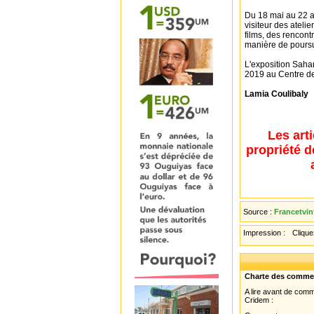
Du 18 mai au 22 a
visiteur des atelie
films, des rencont
manière de poursui
L'exposition Saha
2019 au Centre de 
Lamia Coulibaly
Les art
propriété d
Source :
Francetvin
Impression :
Cliquez
Charte des comme
A lire avant de com
Cridem :