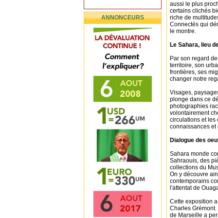
aussi le plus pro
certains clichés b
ANNONCEURS
riche de multitud
Connectés qui déra
le montre.
Le Sahara, lieu d
Par son regard de
territoire, son u
frontières, ses mi
changer notre re
Visages, paysages
plonge dans ce dés
photographies racon
volontairement ch
circulations et l
connaissances et d
Dialogue des oe
Sahara monde conn
Sahraouis, des pi
collections du Mu
On y découvre ains
contemporains co
l'attentat de Oua
Cette exposition a
Charles Grémont. 
de Marseille a per