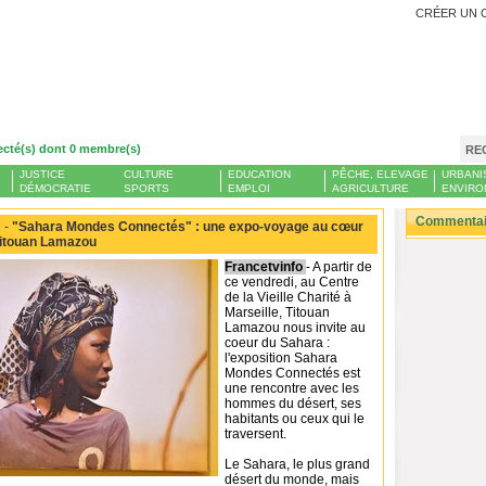
CRÉER UN 
ecté(s) dont 0 membre(s)
RE
JUSTICE
CULTURE
EDUCATION
PÊCHE, ELEVAGE
URBANI
DÉMOCRATIE
SPORTS
EMPLOI
AGRICULTURE
ENVIRO
Commentair
 -
"Sahara Mondes Connectés" : une expo-voyage au cœur
Titouan Lamazou
Francetvinfo
- A partir de
ce vendredi, au Centre
de la Vieille Charité à
Marseille, Titouan
Lamazou nous invite au
coeur du Sahara :
l'exposition Sahara
Mondes Connectés est
une rencontre avec les
hommes du désert, ses
habitants ou ceux qui le
traversent.
Le Sahara, le plus grand
désert du monde, mais