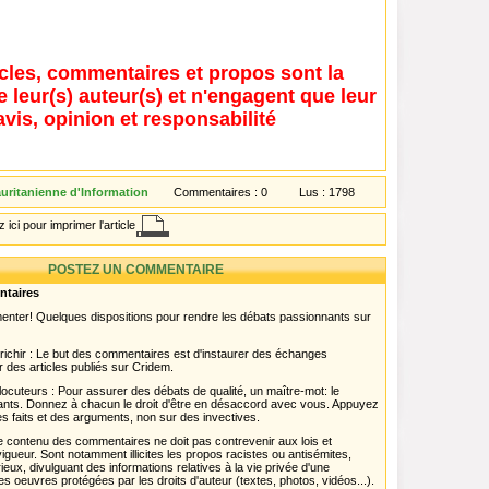
icles, commentaires et propos sont la
e leur(s) auteur(s) et n'engagent que leur
avis, opinion et responsabilité
ritanienne d'Information
Commentaires :
0
Lus :
1798
 ici pour imprimer l'article
POSTEZ UN COMMENTAIRE
ntaires
menter! Quelques dispositions pour rendre les débats passionnants sur
chir : Le but des commentaires est d'instaurer des échanges
r des articles publiés sur Cridem.
ocuteurs : Pour assurer des débats de qualité, un maître-mot: le
pants. Donnez à chacun le droit d'être en désaccord avec vous. Appuyez
s faits et des arguments, non sur des invectives.
 Le contenu des commentaires ne doit pas contrevenir aux lois et
igueur. Sont notamment illicites les propos racistes ou antisémites,
rieux, divulguant des informations relatives à la vie privée d'une
es oeuvres protégées par les droits d'auteur (textes, photos, vidéos...).