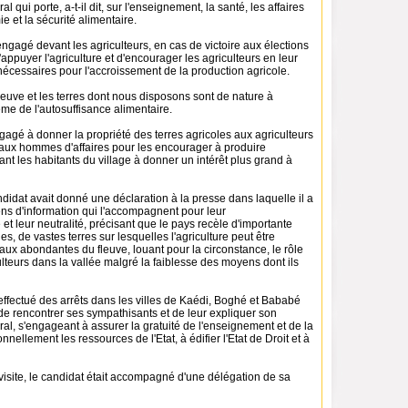
 qui porte, a-t-il dit, sur l'enseignement, la santé, les affaires
e et la sécurité alimentaire.
engagé devant les agriculteurs, en cas de victoire aux élections
'appuyer l'agriculture et d'encourager les agriculteurs en leur
s nécessaires pour l'accroissement de la production agricole.
 fleuve et les terres dont nous disposons sont de nature à
me de l'autosuffisance alimentaire.
engagé à donner la propriété des terres agricoles aux agriculteurs
aux hommes d'affaires pour les encourager à produire
nt les habitants du village à donner un intérêt plus grand à
didat avait donné une déclaration à la presse dans laquelle il a
ns d'information qui l'accompagnent pour leur
et leur neutralité, précisant que le pays recèle d'importante
s, de vastes terres sur lesquelles l'agriculture peut être
aux abondantes du fleuve, louant pour la circonstance, le rôle
ulteurs dans la vallée malgré la faiblesse des moyens dont ils
effectué des arrêts dans les villes de Kaédi, Boghé et Bababé
 de rencontrer ses sympathisants et de leur expliquer son
l, s'engageant à assurer la gratuité de l'enseignement et de la
onnellement les ressources de l'Etat, à édifier l'Etat de Droit et à
visite, le candidat était accompagné d'une délégation de sa