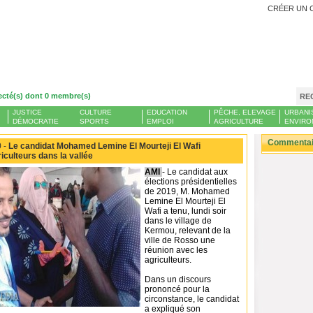
CRÉER UN 
ecté(s) dont 0 membre(s)
RE
JUSTICE
CULTURE
EDUCATION
PÊCHE, ELEVAGE
URBANI
DÉMOCRATIE
SPORTS
EMPLOI
AGRICULTURE
ENVIRO
Commentair
 -
Le candidat Mohamed Lemine El Mourteji El Wafi
iculteurs dans la vallée
AMI
- Le candidat aux
élections présidentielles
de 2019, M. Mohamed
Lemine El Mourteji El
Wafi a tenu, lundi soir
dans le village de
Kermou, relevant de la
ville de Rosso une
réunion avec les
agriculteurs.
Dans un discours
prononcé pour la
circonstance, le candidat
a expliqué son