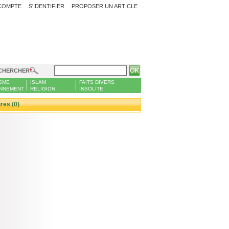
COMPTE
S'IDENTIFIER
PROPOSER UN ARTICLE
CHERCHER
SME
ISLAM
FAITS DIVERS
NNEMENT
RELIGION
INSOLITE
es (0)