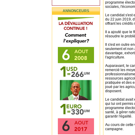
programme électoral
sociales, l'économi
ANNONCEURS
Le candidat s'est 
du 22 juin 2019, d
offrant les crédit
Il a ajouté que le
résoudre le problè
Il s'est en outre 
seulement et non 
davantage, exhorta
l'agriculture.
Auparavant, le can
remercié les moye
professionnalisme 
ressources agricole
pratiquée et des e
joué par les agric
disposent.
Le candidat avait 
qui lui ont permis
programme électora
santé, à gérer rati
garantir l'égalité.
Au cours de cette 
campagne.