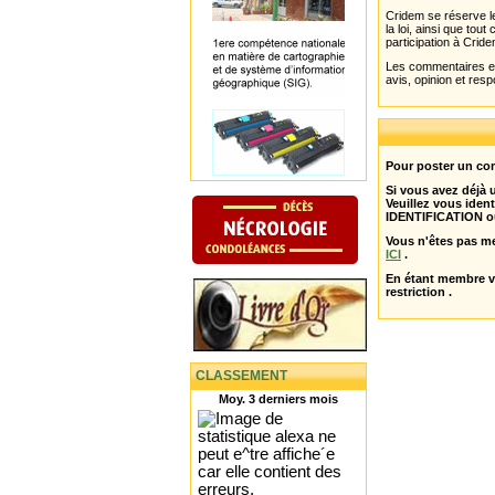
Cridem se réserve le
la loi, ainsi que to
participation à Cride
Les commentaires et 
avis, opinion et resp
Pour poster un com
Si vous avez déjà
Veuillez vous ident
IDENTIFICATION o
Vous n'êtes pas m
ICI
.
En étant membre 
restriction .
CLASSEMENT
Moy. 3 derniers mois