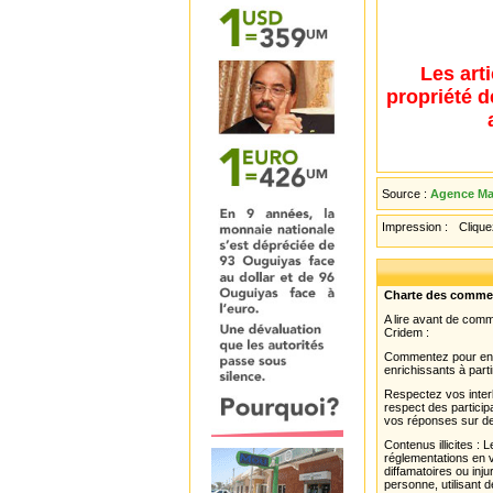
Les art
propriété d
Source :
Agence Mau
Impression :
Cliquez
Charte des comme
A lire avant de com
Cridem :
Commentez pour enri
enrichissants à parti
Respectez vos interl
respect des partici
vos réponses sur de
Contenus illicites :
réglementations en v
diffamatoires ou inju
personne, utilisant d