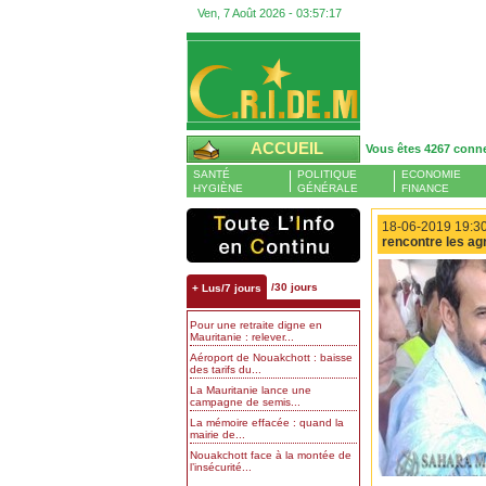
Ven, 7 Août 2026 -
03:57:18
ACCUEIL
Vous êtes 4267 conn
SANTÉ
POLITIQUE
ECONOMIE
HYGIÈNE
GÉNÉRALE
FINANCE
18-06-2019 19:30
rencontre les agr
/30 jours
+ Lus/7 jours
Pour une retraite digne en
Mauritanie : relever...
Aéroport de Nouakchott : baisse
des tarifs du...
La Mauritanie lance une
campagne de semis...
La mémoire effacée : quand la
mairie de...
Nouakchott face à la montée de
l’insécurité...