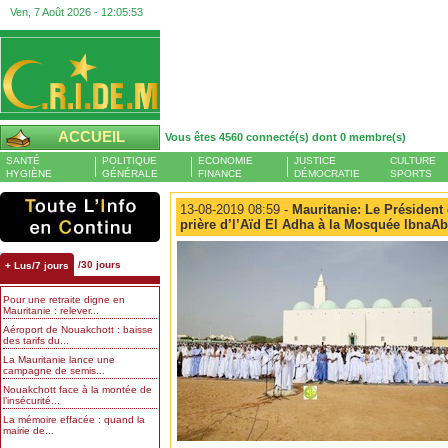
Ven, 7 Août 2026 -
12:05:53
ACCUEIL
Vous êtes 4560 connecté(s) dont 0 membre(s)
SANTÉ
POLITIQUE
ECONOMIE
JUSTICE
CULTURE
HYGIÈNE
GÉNÉRALE
FINANCE
DÉMOCRATIE
SPORTS
13-08-2019 08:59 -
Mauritanie: Le Président 
prière d’l’Aïd El Adha à la Mosquée IbnaA
/30 jours
+ Lus/7 jours
Pour une retraite digne en
Mauritanie : relever...
Aéroport de Nouakchott : baisse
des tarifs du...
La Mauritanie lance une
campagne de semis...
Nouakchott face à la montée de
l’insécurité...
La mémoire effacée : quand la
mairie de...