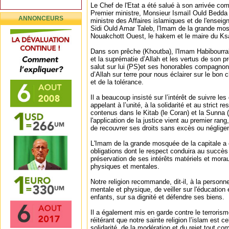
Le Chef de l'Etat a été salué à son arrivée co
Premier ministre, Monsieur Ismaïl Ould Bedda 
ANNONCEURS
ministre des Affaires islamiques et de l'ensei
Sidi Ould Amar Taleb, l'Imam de la grande mosq
Nouakchott Ouest, le hakem et le maire du Ksa
Dans son prêche (Khoutba), l'Imam Habibourra
et la suprématie d’Allah et les vertus de son 
salut sur lui (PS)et ses honorables compagnons
d’Allah sur terre pour nous éclairer sur le bon
et de la tolérance.
Il a beaucoup insisté sur l’intérêt de suivre les
appelant à l’unité, à la solidarité et au strict
contenus dans le Kitab (le Coran) et la Sunna 
l'application de la justice vient au premier ran
de recouvrer ses droits sans excès ou néglige
L'Imam de la grande mosquée de la capitale a 
obligations dont le respect conduira au succès 
préservation de ses intérêts matériels et mora
physiques et mentales.
Notre religion recommande, dit-il, à la personn
mentale et physique, de veiller sur l'éducation 
enfants, sur sa dignité et défendre ses biens.
Il a également mis en garde contre le terrorism
réitérant que notre sainte religion l’islam est c
solidarité, de la modération et du rejet tout c