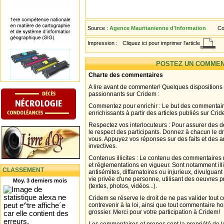
Source :
Agence Mauritanienne d'Information
Co
Impression :
Cliquez ici pour imprimer l'article
POSTEZ UN COMMEN
Charte des commentaires
A lire avant de commenter! Quelques dispositions
passionnants sur Cridem :
Commentez pour enrichir : Le but des commentair
enrichissants à partir des articles publiés sur Cri
Respectez vos interlocuteurs : Pour assurer des d
le respect des participants. Donnez à chacun le d
vous. Appuyez vos réponses sur des faits et des 
invectives.
Contenus illicites : Le contenu des commentaires n
et réglementations en vigueur. Sont notamment illi
CLASSEMENT
antisémites, diffamatoires ou injurieux, divulguant
vie privée d'une personne, utilisant des oeuvres p
Moy. 3 derniers mois
(textes, photos, vidéos...).
Cridem se réserve le droit de ne pas valider tout
contrevenir à la loi, ainsi que tout commentaire h
grossier. Merci pour votre participation à Cridem!