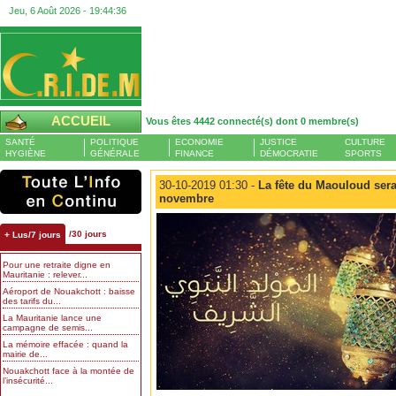
Jeu, 6 Août 2026 -
19:44:37
ACCUEIL
Vous êtes 4442 connecté(s) dont 0 membre(s)
SANTÉ
POLITIQUE
ECONOMIE
JUSTICE
CULTURE
HYGIÈNE
GÉNÉRALE
FINANCE
DÉMOCRATIE
SPORTS
30-10-2019 01:30 -
La fête du Maouloud sera
novembre
/30 jours
+ Lus/7 jours
Pour une retraite digne en
Mauritanie : relever...
Aéroport de Nouakchott : baisse
des tarifs du...
La Mauritanie lance une
campagne de semis...
La mémoire effacée : quand la
mairie de...
Nouakchott face à la montée de
l’insécurité...