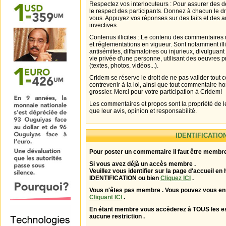
Respectez vos interlocuteurs : Pour assurer des d
le respect des participants. Donnez à chacun le d
vous. Appuyez vos réponses sur des faits et des 
invectives.
Contenus illicites : Le contenu des commentaires n
et réglementations en vigueur. Sont notamment illi
antisémites, diffamatoires ou injurieux, divulguant
vie privée d'une personne, utilisant des oeuvres p
(textes, photos, vidéos...).
Cridem se réserve le droit de ne pas valider tout
contrevenir à la loi, ainsi que tout commentaire h
grossier. Merci pour votre participation à Cridem!
Les commentaires et propos sont la propriété de l
que leur avis, opinion et responsabilité.
IDENTIFICATIO
Pour poster un commentaire il faut être membre
Si vous avez déjà un accès membre .
Veuillez vous identifier sur la page d'accueil en 
IDENTIFICATION ou bien
Cliquez ICI
.
Vous n'êtes pas membre . Vous pouvez vous enr
Cliquant ICI
.
En étant membre vous accèderez à TOUS les 
aucune restriction .