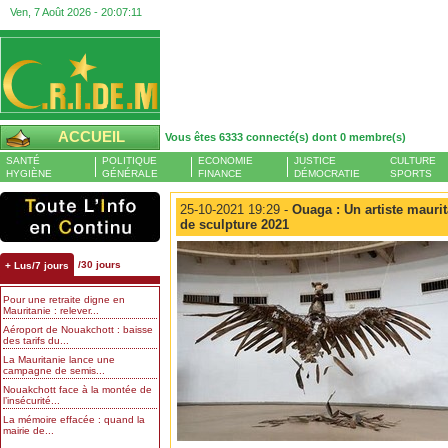
Ven, 7 Août 2026 -
20:07:11
ACCUEIL
Vous êtes 6333 connecté(s) dont 0 membre(s)
SANTÉ
POLITIQUE
ECONOMIE
JUSTICE
CULTURE
HYGIÈNE
GÉNÉRALE
FINANCE
DÉMOCRATIE
SPORTS
25-10-2021 19:29 -
Ouaga : Un artiste maurit
de sculpture 2021
/30 jours
+ Lus/7 jours
Pour une retraite digne en
Mauritanie : relever...
Aéroport de Nouakchott : baisse
des tarifs du...
La Mauritanie lance une
campagne de semis...
Nouakchott face à la montée de
l’insécurité...
La mémoire effacée : quand la
mairie de...