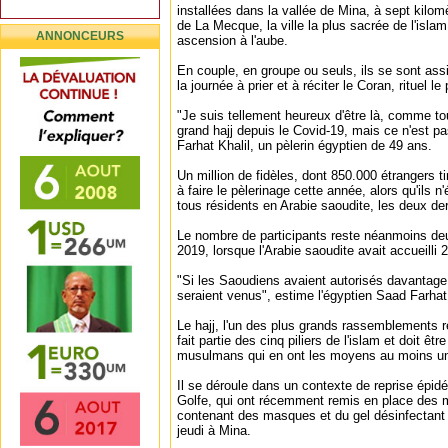
installées dans la vallée de Mina, à sept kil
de La Mecque, la ville la plus sacrée de l'islam
ANNONCEURS
ascension à l'aube.
En couple, en groupe ou seuls, ils se sont ass
la journée à prier et à réciter le Coran, rituel le
"Je suis tellement heureux d'être là, comme to
grand hajj depuis le Covid-19, mais ce n'est p
Farhat Khalil, un pèlerin égyptien de 49 ans.
Un million de fidèles, dont 850.000 étrangers ti
à faire le pèlerinage cette année, alors qu'ils n
tous résidents en Arabie saoudite, les deux de
Le nombre de participants reste néanmoins deu
2019, lorsque l'Arabie saoudite avait accueilli
"Si les Saoudiens avaient autorisés davantage (
seraient venus", estime l'égyptien Saad Farhat 
Le hajj, l'un des plus grands rassemblements 
fait partie des cinq piliers de l'islam et doit êtr
musulmans qui en ont les moyens au moins une
Il se déroule dans un contexte de reprise épi
Golfe, qui ont récemment remis en place des 
contenant des masques et du gel désinfectant o
jeudi à Mina.