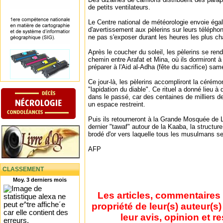
de petits ventilateurs.
Le Centre national de météorologie envoie é
d'avertissement aux pèlerins sur leurs téléphon
ne pas s'exposer durant les heures les plus ch
Après le coucher du soleil, les pèlerins se ren
chemin entre Arafat et Mina, où ils dormiront à 
préparer à l'Aid al-Adha (fête du sacrifice) sam
Ce jour-là, les pèlerins accompliront la cérém
"lapidation du diable". Ce rituel a donné lieu 
dans le passé, car des centaines de milliers 
un espace restreint.
Puis ils retourneront à la Grande Mosquée de 
dernier "tawaf" autour de la Kaaba, la structure
brodé d'or vers laquelle tous les musulmans se 
AFP
CLASSEMENT
Moy. 3 derniers mois
Les articles, commentaires 
propriété de leur(s) auteur(s
leur avis, opinion et r