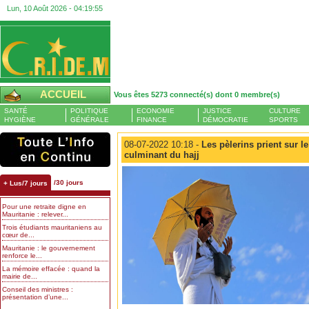
Lun, 10 Août 2026 -
04:19:56
ACCUEIL
Vous êtes 5273 connecté(s) dont 0 membre(s)
SANTÉ
POLITIQUE
ECONOMIE
JUSTICE
CULTURE
HYGIÈNE
GÉNÉRALE
FINANCE
DÉMOCRATIE
SPORTS
08-07-2022 10:18 -
Les pèlerins prient sur le
culminant du hajj
/30 jours
+ Lus/7 jours
Pour une retraite digne en
Mauritanie : relever...
Trois étudiants mauritaniens au
cœur de...
Mauritanie : le gouvernement
renforce le...
La mémoire effacée : quand la
mairie de...
Conseil des ministres :
présentation d’une...