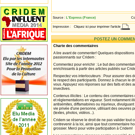
Source :
L'Express (France)
Co
Impression :
Cliquez ici pour imprimer l'article
POSTEZ UN COMMEN
Charte des commentaires
A lire avant de commenter! Quelques dispositions
passionnants sur Cridem :
Commentez pour enrichir : Le but des commentair
enrichissants à partir des articles publiés sur Cri
Respectez vos interlocuteurs : Pour assurer des d
le respect des participants. Donnez à chacun le d
vous. Appuyez vos réponses sur des faits et des 
invectives.
Contenus illicites : Le contenu des commentaires n
et réglementations en vigueur. Sont notamment illi
antisémites, diffamatoires ou injurieux, divulguant
vie privée d'une personne, utilisant des oeuvres p
(textes, photos, vidéos...).
Cridem se réserve le droit de ne pas valider tout
contrevenir à la loi, ainsi que tout commentaire h
grossier. Merci pour votre participation à Cridem!