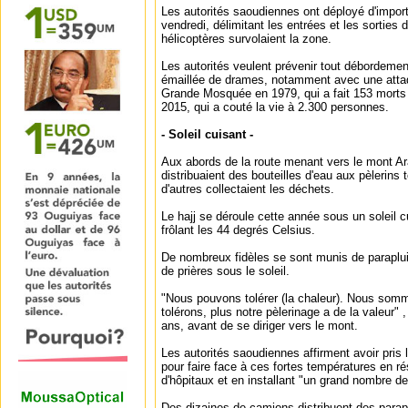
Les autorités saoudiennes ont déployé d'impor
vendredi, délimitant les entrées et les sorties 
hélicoptères survolaient la zone.
Les autorités veulent prévenir tout débordement 
émaillée de drames, notamment avec une att
Grande Mosquée en 1979, qui a fait 153 morts
2015, qui a couté la vie à 2.300 personnes.
- Soleil cuisant -
Aux abords de la route menant vers le mont Ara
distribuaient des bouteilles d'eau aux pèlerins 
d'autres collectaient les déchets.
Le hajj se déroule cette année sous un soleil 
frôlant les 44 degrés Celsius.
De nombreux fidèles se sont munis de paraplui
de prières sous le soleil.
"Nous pouvons tolérer (la chaleur). Nous somme
tolérons, plus notre pèlerinage a de la valeur" ,
ans, avant de se diriger vers le mont.
Les autorités saoudiennes affirment avoir pris
pour faire face à ces fortes températures en ré
d'hôpitaux et en installant "un grand nombre de
Des dizaines de camions distribuent des parapl