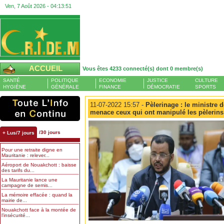
Ven, 7 Août 2026 -
04:13:52
ACCUEIL
Vous êtes 4233 connecté(s) dont 0 membre(s)
SANTÉ
POLITIQUE
ECONOMIE
JUSTICE
CULTURE
HYGIÈNE
GÉNÉRALE
FINANCE
DÉMOCRATIE
SPORTS
11-07-2022 15:57 -
Pèlerinage : le ministre d
menace ceux qui ont manipulé les pèlerins
/30 jours
+ Lus/7 jours
Pour une retraite digne en
Mauritanie : relever...
Aéroport de Nouakchott : baisse
des tarifs du...
La Mauritanie lance une
campagne de semis...
La mémoire effacée : quand la
mairie de...
Nouakchott face à la montée de
l’insécurité...