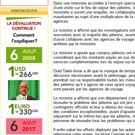
Dans une interview accordée à l’envoyé spécia
d’une visite sur le lieu de séjour des pèlerins, 
ANNONCEURS
ministère a ouvert une enquête, en collaboratio
mauritanien au sujet d’une multiplication de la 
agences.
Le ministre a affirmé que les investigations en
rencontres avec la majorité des pèlerins, avan
d’avoir collaborer avec les agences de voyage
arrêtées par le ministère.
Le ministre a ajouté que certains pèlerins ont r
considérant que les montants payés en sus éta
services complémentaires lors du séjour sur le
Ould Taleb Amar a dit que le manque de temps
décisions nécessaires avant le pèlerinage, pro
prendrait sur sa responsabilité toutes les mes
des pèlerins qu’il s’agisse de ceux ayant voyag
sont passés par les agences de voyage.
Le ministre a affirmé que son département s’e
résoudre le problème des pèlerins qui ont pris 
contingents officiels et leur a obtenu les visa
des conditions exceptionnelles, avant d’ajouter 
séjournent sur le même lieu que les pèlerins, ré
personne de résoudre tous les problèmes qui s
Il enfin salué les efforts déployés par les auto
pèlerinage cette année, facilitant l’arrivée et l