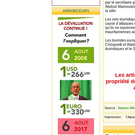
par le secrétaire 
Abdoul Mamoudou B
ANNONCEURS
la ville.
Les vols touristi
cause d’attaques 
qu’ils ne reprenne
mauritaniennes ai
Les touristes euro
Chinguetti et Wada
touristiques et le 
Les art
propriété d
Source :
Sahara Méd
Impression :
Cliquez