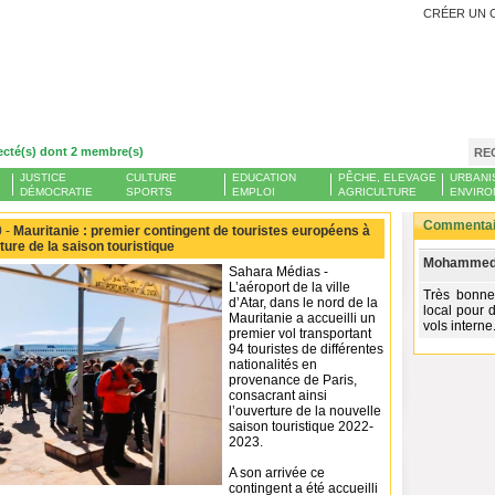
CRÉER UN 
ecté(s) dont 2 membre(s)
RE
JUSTICE
CULTURE
EDUCATION
PÊCHE, ELEVAGE
URBANI
DÉMOCRATIE
SPORTS
EMPLOI
AGRICULTURE
ENVIRO
Commentair
 -
Mauritanie : premier contingent de touristes européens à
ture de la saison touristique
Mohammed-
Sahara Médias -
L’aéroport de la ville
Très bonne 
d’Atar, dans le nord de la
local pour 
Mauritanie a accueilli un
vols interne
premier vol transportant
94 touristes de différentes
nationalités en
provenance de Paris,
consacrant ainsi
l’ouverture de la nouvelle
saison touristique 2022-
2023.
A son arrivée ce
contingent a été accueilli