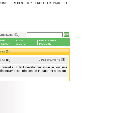
COMPTE
S'IDENTIFIER
PROPOSER UN ARTICLE
CHERCHER
SME
ISLAM
FAITS DIVERS
NNEMENT
RELIGION
INSOLITE
es (1)
Ali (H)
23/12/2022 08:48
nouvelle, il faut développer aussi le tourisme
désenclaver ces régions en inaugurant aussi des
.