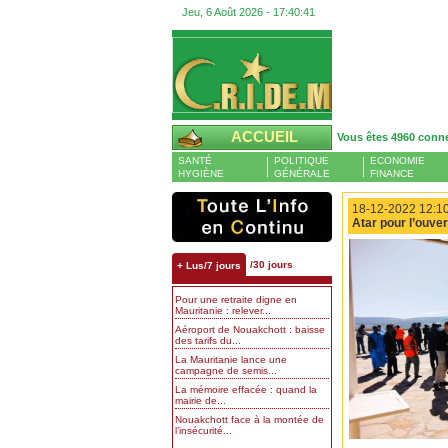
Jeu, 6 Août 2026 -
17:40:41
ACCUEIL
Vous êtes 4960 conn
SANTÉ
POLITIQUE
ECONOMIE
HYGIÈNE
GÉNÉRALE
FINANCE
18-12-2022 12:10
Atar pour l’ouver
/30 jours
+ Lus/7 jours
Pour une retraite digne en
Mauritanie : relever...
Aéroport de Nouakchott : baisse
des tarifs du...
La Mauritanie lance une
campagne de semis...
La mémoire effacée : quand la
mairie de...
Nouakchott face à la montée de
l’insécurité...