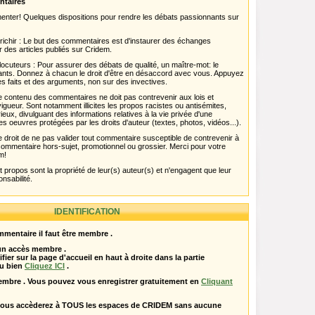
ntaires
menter! Quelques dispositions pour rendre les débats passionnants sur
chir : Le but des commentaires est d'instaurer des échanges
r des articles publiés sur Cridem.
ocuteurs : Pour assurer des débats de qualité, un maître-mot: le
pants. Donnez à chacun le droit d'être en désaccord avec vous. Appuyez
s faits et des arguments, non sur des invectives.
 Le contenu des commentaires ne doit pas contrevenir aux lois et
igueur. Sont notamment illicites les propos racistes ou antisémites,
rieux, divulguant des informations relatives à la vie privée d'une
es oeuvres protégées par les droits d'auteur (textes, photos, vidéos...).
 droit de ne pas valider tout commentaire susceptible de contrevenir à
ut commentaire hors-sujet, promotionnel ou grossier. Merci pour votre
m!
propos sont la propriété de leur(s) auteur(s) et n'engagent que leur
onsabilité.
IDENTIFICATION
mentaire il faut être membre .
 un accès membre .
ifier sur la page d'accueil en haut à droite dans la partie
u bien
Cliquez ICI
.
embre . Vous pouvez vous enregistrer gratuitement en
Cliquant
vous accèderez à TOUS les espaces de CRIDEM sans aucune