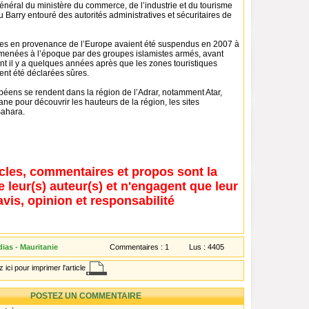
général du ministère du commerce, de l’industrie et du tourisme
arry entouré des autorités administratives et sécuritaires de
ques en provenance de l’Europe avaient été suspendus en 2007 à
menées à l’époque par des groupes islamistes armés, avant
nt il y a quelques années après que les zones touristiques
ent été déclarées sûres.
péens se rendent dans la région de l’Adrar, notamment Atar,
ne pour découvrir les hauteurs de la région, les sites
Sahara.
icles, commentaires et propos sont la
e leur(s) auteur(s) et n'engagent que leur
avis, opinion et responsabilité
ias - Mauritanie
Commentaires :
1
Lus :
4405
 ici pour imprimer l'article
POSTEZ UN COMMENTAIRE