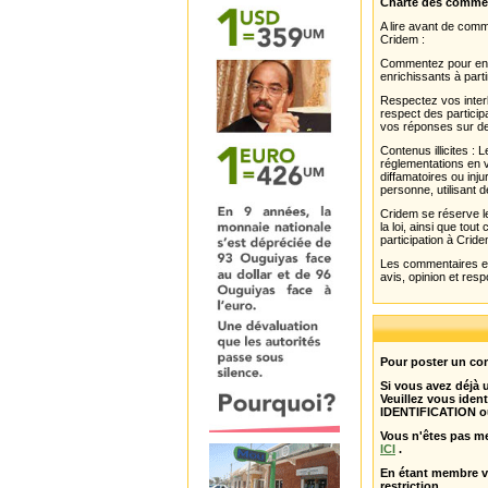
Charte des comme
A lire avant de com
Cridem :
Commentez pour enri
enrichissants à parti
Respectez vos interl
respect des partici
vos réponses sur de
Contenus illicites :
réglementations en v
diffamatoires ou inju
personne, utilisant d
Cridem se réserve le
la loi, ainsi que to
participation à Cride
Les commentaires et 
avis, opinion et resp
Pour poster un com
Si vous avez déjà
Veuillez vous ident
IDENTIFICATION o
Vous n'êtes pas m
ICI
.
En étant membre 
restriction .