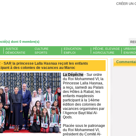
CRÉER UN 
ecté(s) dont 0 membre(s)
RE
JUSTICE
CULTURE
EDUCATION
PÊCHE, ELEVAGE
URBANI
DÉMOCRATIE
SPORTS
EMPLOI
AGRICULTURE
ENVIRO
Commentair
 -
SAR la princesse Lalla Hasnaa reçoit les enfants
cipant à des colonies de vacances au Maroc
La Dépêche
- Sur ordre
du Roi Mohammed VI, la
Princesse Lalla Hasnaa,
a reçu, samedi au Palais
des Hôtes à Rabat, les
enfants maqdessis
participant à la 14ème
édition des colonies de
vacances organisées par
l’Agence Bayt Mal Al-
Qods.
Placée sous le patronage
du Roi Mohammed VI,
président du Comité Al-