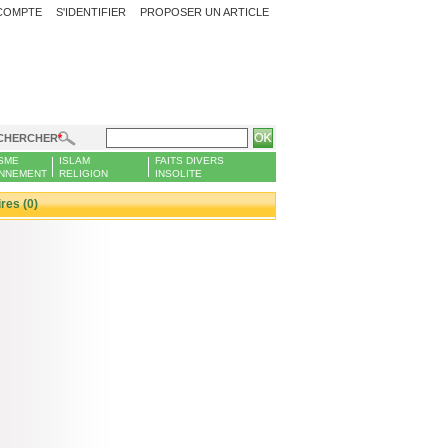
COMPTE
S'IDENTIFIER
PROPOSER UN ARTICLE
CHERCHER
SME
ISLAM
FAITS DIVERS
NNEMENT
RELIGION
INSOLITE
es (0)