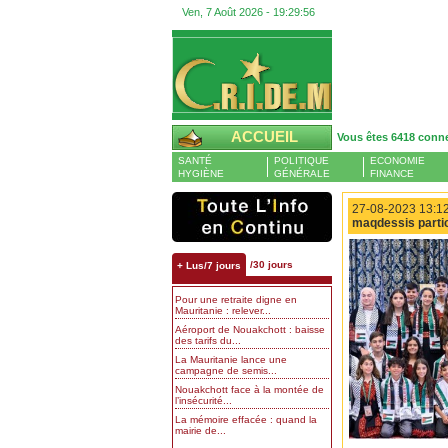
Ven, 7 Août 2026 -
19:29:57
ACCUEIL
Vous êtes 6418 conn
SANTÉ
POLITIQUE
ECONOMIE
HYGIÈNE
GÉNÉRALE
FINANCE
27-08-2023 13:12
maqdessis parti
/30 jours
+ Lus/7 jours
Pour une retraite digne en
Mauritanie : relever...
Aéroport de Nouakchott : baisse
des tarifs du...
La Mauritanie lance une
campagne de semis...
Nouakchott face à la montée de
l’insécurité...
La mémoire effacée : quand la
mairie de...