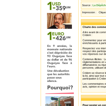
Source :
La Dépêche
Impression :
Cliquez
Charte des comme
A lire avant de com
Cridem :
Commentez pour enri
enrichissants à parti
Respectez vos interl
respect des partici
vos réponses sur de
Contenus illicites :
réglementations en v
diffamatoires ou inju
personne, utilisant d
Cridem se réserve le
la loi, ainsi que to
participation à Cride
Les commentaires et 
avis, opinion et resp
Pour poster un com