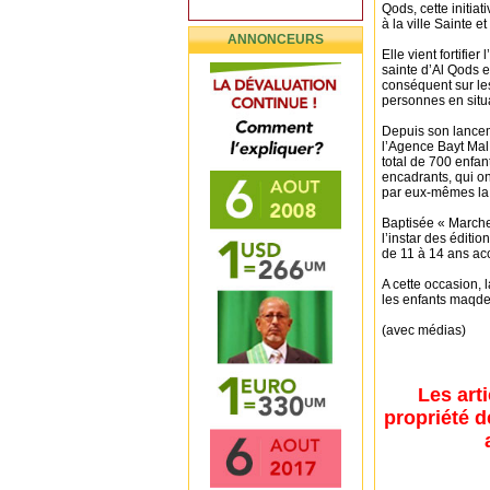
Qods, cette initia
à la ville Sainte e
ANNONCEURS
Elle vient fortifie
sainte d’Al Qods e
conséquent sur le
personnes en situat
Depuis son lance
l’Agence Bayt Mal
total de 700 enfan
encadrants, qui on
par eux-mêmes la f
Baptisée « Marche 
l’instar des éditi
de 11 à 14 ans ac
A cette occasion,
les enfants maqdes
(avec médias)
Les art
propriété d