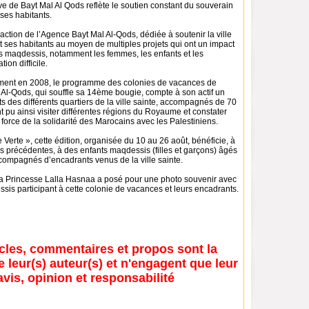
tive de Bayt Mal Al Qods reflète le soutien constant du souverain
t ses habitants.
r l’action de l’Agence Bayt Mal Al-Qods, dédiée à soutenir la ville
t ses habitants au moyen de multiples projets qui ont un impact
s maqdessis, notamment les femmes, les enfants et les
ion difficile.
ment en 2008, le programme des colonies de vacances de
 Al-Qods, qui souffle sa 14ème bougie, compte à son actif un
ts des différents quartiers de la ville sainte, accompagnés de 70
t pu ainsi visiter différentes régions du Royaume et constater
orce de la solidarité des Marocains avec les Palestiniens.
Verte », cette édition, organisée du 10 au 26 août, bénéficie, à
ons précédentes, à des enfants maqdessis (filles et garçons) âgés
compagnés d’encadrants venus de la ville sainte.
 la Princesse Lalla Hasnaa a posé pour une photo souvenir avec
sis participant à cette colonie de vacances et leurs encadrants.
icles, commentaires et propos sont la
e leur(s) auteur(s) et n'engagent que leur
avis, opinion et responsabilité