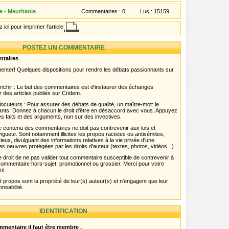
 - Mauritanie
Commentaires :
0
Lus :
15159
 ici pour imprimer l'article
POSTEZ UN COMMENTAIRE
ntaires
menter! Quelques dispositions pour rendre les débats passionnants sur
chir : Le but des commentaires est d'instaurer des échanges
r des articles publiés sur Cridem.
ocuteurs : Pour assurer des débats de qualité, un maître-mot: le
pants. Donnez à chacun le droit d'être en désaccord avec vous. Appuyez
s faits et des arguments, non sur des invectives.
 Le contenu des commentaires ne doit pas contrevenir aux lois et
igueur. Sont notamment illicites les propos racistes ou antisémites,
rieux, divulguant des informations relatives à la vie privée d'une
es oeuvres protégées par les droits d'auteur (textes, photos, vidéos...).
 droit de ne pas valider tout commentaire susceptible de contrevenir à
ut commentaire hors-sujet, promotionnel ou grossier. Merci pour votre
m!
propos sont la propriété de leur(s) auteur(s) et n'engagent que leur
onsabilité.
IDENTIFICATION
mentaire il faut être membre .