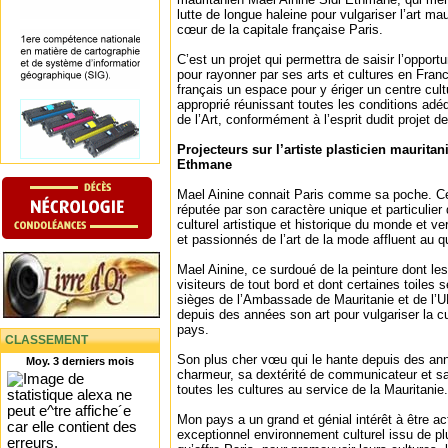
lutte de longue haleine pour vulgariser l’art mau
cœur de la capitale française Paris.
C’est un projet qui permettra de saisir l’opportu
pour rayonner par ses arts et cultures en Franc
français un espace pour y ériger un centre cultu
approprié réunissant toutes les conditions ad
de l’Art, conformément à l’esprit dudit projet de 
Projecteurs sur l’artiste plasticien maurita
Ethmane
Mael Ainine connait Paris comme sa poche. Cet
réputée par son caractère unique et particulier 
culturel artistique et historique du monde et v
et passionnés de l’art de la mode affluent au q
Mael Ainine, ce surdoué de la peinture dont le
visiteurs de tout bord et dont certaines toiles
sièges de l’Ambassade de Mauritanie et de l’
depuis des années son art pour vulgariser la cu
pays.
CLASSEMENT
Son plus cher vœu qui le hante depuis des ann
Moy. 3 derniers mois
charmeur, sa dextérité de communicateur et sa
toutes les cultures au service de la Mauritanie.
Mon pays a un grand et génial intérêt à être a
exceptionnel environnement culturel issu de p