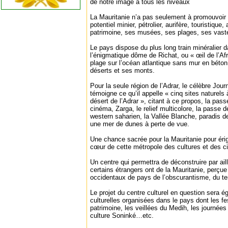
de notre image à tous les niveaux
La Mauritanie n’a pas seulement à promouvoir
potentiel minier, pétrolier, aurifère, touristique
patrimoine, ses musées, ses plages, ses vast
Le pays dispose du plus long train minéralier 
l’énigmatique dôme de Richat, ou « œil de l’Af
plage sur l’océan atlantique sans mur en béton
déserts et ses monts.
Pour la seule région de l’Adrar, le célèbre Jour
témoigne ce qu’il appelle « cinq sites naturels 
désert de l’Adrar », citant à ce propos, la pas
cinéma, Zarga, le relief multicolore, la passe d
western saharien, la Vallée Blanche, paradis d
une mer de dunes à perte de vue.
Une chance sacrée pour la Mauritanie pour érige
cœur de cette métropole des cultures et des civ
Un centre qui permettra de déconstruire par ai
certains étrangers ont de la Mauritanie, perçue
occidentaux de pays de l’obscurantisme, du te
Le projet du centre culturel en question sera ég
culturelles organisées dans le pays dont les fe
patrimoine, les veillées du Medih, les journées 
culture Soninké…etc.