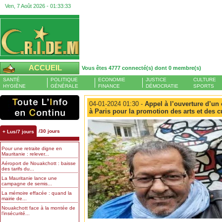
Ven, 7 Août 2026 -
01:33:33
ACCUEIL
Vous êtes 4777 connecté(s) dont 0 membre(s)
SANTÉ
POLITIQUE
ECONOMIE
JUSTICE
CULTURE
HYGIÈNE
GÉNÉRALE
FINANCE
DÉMOCRATIE
SPORTS
04-01-2024 01:30 -
Appel à l’ouverture d’un 
à Paris pour la promotion des arts et des c
/30 jours
+ Lus/7 jours
Pour une retraite digne en
Mauritanie : relever...
Aéroport de Nouakchott : baisse
des tarifs du...
La Mauritanie lance une
campagne de semis...
La mémoire effacée : quand la
mairie de...
Nouakchott face à la montée de
l’insécurité...