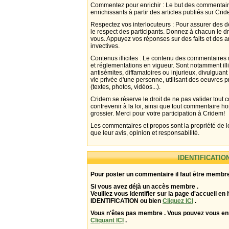
Commentez pour enrichir : Le but des commentair
enrichissants à partir des articles publiés sur Cri
Respectez vos interlocuteurs : Pour assurer des d
le respect des participants. Donnez à chacun le d
vous. Appuyez vos réponses sur des faits et des 
invectives.
Contenus illicites : Le contenu des commentaires n
et réglementations en vigueur. Sont notamment illi
antisémites, diffamatoires ou injurieux, divulguant
vie privée d'une personne, utilisant des oeuvres p
(textes, photos, vidéos...).
Cridem se réserve le droit de ne pas valider tout
contrevenir à la loi, ainsi que tout commentaire h
grossier. Merci pour votre participation à Cridem!
Les commentaires et propos sont la propriété de l
que leur avis, opinion et responsabilité.
IDENTIFICATIO
Pour poster un commentaire il faut être membre
Si vous avez déjà un accès membre .
Veuillez vous identifier sur la page d'accueil en 
IDENTIFICATION ou bien
Cliquez ICI
.
Vous n'êtes pas membre . Vous pouvez vous enr
Cliquant ICI
.