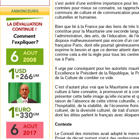
s’est avéré d’une extrême importance pour les 
contrées pour mieux se connaitre, se rapproche
ANNONCEURS
communs de culture et de communication pour 
culturelles et humaines.
Bien que lié à la France par des liens de très l
constitue pour la Mauritanie une seconde lang
l’administration, des arts, de l’éducation, de l’
dispose malheureusement pas encore d’un centr
française Paris, dont elle pourrait généreusemen
exprime le besoin et que ce dernier atterrit 
comme cela a été la règle pour tous les centres
rue à Paris.
Il urge par conséquent pour les autorités mauri
Excellence le Président de la République, le Pr
de la Culture de combler ce vide.
C’est d’autant plus vrai que la Mauritanie à une
culture à faire connaitre, à promouvoir et à 
présenter cette belle image qu’elle incarne et 
raison de l’absence de cette vitrine culturelle, 
l’hospitalité, de la stabilité, de l’économie flor
culturel, de la diversité culturel, de trait d’unio
dont les élites parlent le français avec éloque
Contexte
Le Conseil des ministres avait adopté le merc
Projet de décret portant statut des professionne