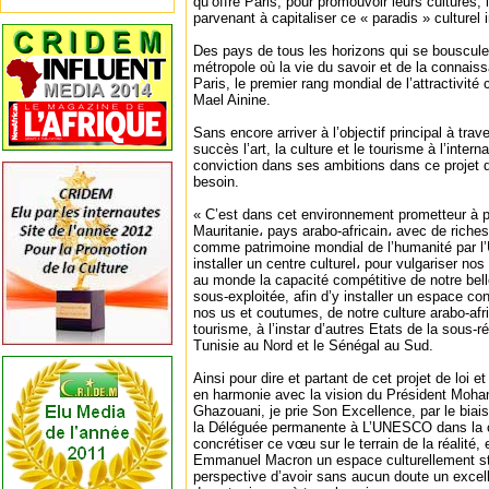
qu’offre Paris, pour promouvoir leurs cultures, l
parvenant à capitaliser ce « paradis » culturel i
Des pays de tous les horizons qui se bousculen
métropole où la vie du savoir et de la connais
Paris, le premier rang mondial de l’attractivité c
Mael Ainine.
Sans encore arriver à l’objectif principal à trav
succès l’art, la culture et le tourisme à l’intern
conviction dans ses ambitions dans ce projet d
besoin.
« C’est dans cet environnement prometteur à pl
Mauritanie، pays arabo-africain، avec de riche
comme patrimoine mondial de l’humanité par l
installer un centre culturel، pour vulgariser nos
au monde la capacité compétitive de notre belle
sous-exploitée, afin d’y installer un espace co
nos us et coutumes, de notre culture arabo-afri
tourisme, à l’instar d’autres Etats de la sous-r
Tunisie au Nord et le Sénégal au Sud.
Ainsi pour dire et partant de cet projet de loi et
en harmonie avec la vision du Président Moh
Ghazouani, je prie Son Excellence, par le biai
la Déléguée permanente à L’UNESCO dans la c
concrétiser ce vœu sur le terrain de la réalité, 
Emmanuel Macron un espace culturellement str
perspective d’avoir sans aucun doute un excel