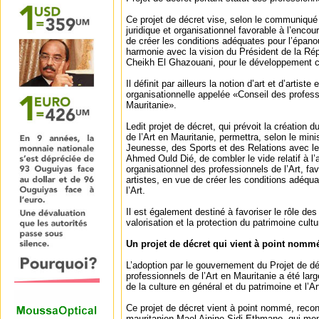
Ce projet de décret vise, selon le communiqué m
juridique et organisationnel favorable à l’enco
de créer les conditions adéquates pour l’épano
harmonie avec la vision du Président de la R
Cheikh El Ghazouani, pour le développement cu
Il définit par ailleurs la notion d’art et d’artiste
organisationnelle appelée «Conseil des professi
Mauritanie».
Ledit projet de décret, qui prévoit la création 
de l’Art en Mauritanie, permettra, selon le minis
Jeunesse, des Sports et des Relations avec l
Ahmed Ould Dié, de combler le vide relatif à l
organisationnel des professionnels de l’Art, f
artistes, en vue de créer les conditions adéqu
l’Art.
Il est également destiné à favoriser le rôle des 
valorisation et la protection du patrimoine cultu
Un projet de décret qui vient à point nomm
L’adoption par le gouvernement du Projet de dé
professionnels de l’Art en Mauritanie a été lar
de la culture en général et du patrimoine et l’Art
Ce projet de décret vient à point nommé, reconna
mauritanien Mael Ainine Sidi Ethmane, qui m