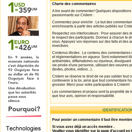
Charte des commentaires
A lire avant de commenter! Quelques dispositions
passionnants sur Cridem :
Commentez pour enrichir : Le but des commentair
enrichissants à partir des articles publiés sur Cri
Respectez vos interlocuteurs : Pour assurer des d
le respect des participants. Donnez à chacun le d
vous. Appuyez vos réponses sur des faits et des 
invectives.
Contenus illicites : Le contenu des commentaires n
et réglementations en vigueur. Sont notamment illi
antisémites, diffamatoires ou injurieux, divulguant
vie privée d'une personne, utilisant des oeuvres p
(textes, photos, vidéos...).
Cridem se réserve le droit de ne pas valider tout
contrevenir à la loi, ainsi que tout commentaire h
grossier. Merci pour votre participation à Cridem!
Les commentaires et propos sont la propriété de l
que leur avis, opinion et responsabilité.
IDENTIFICATIO
Pour poster un commentaire il faut être membre
Si vous avez déjà un accès membre .
Veuillez vous identifier sur la page d'accueil en 