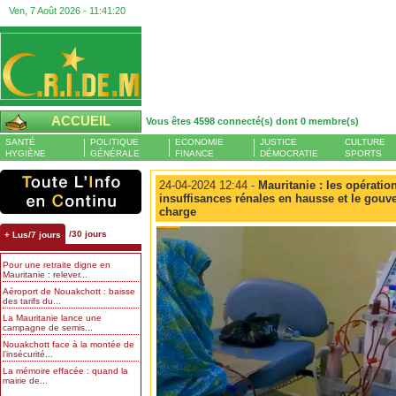
Ven, 7 Août 2026 -
11:41:21
ACCUEIL
Vous êtes 4598 connecté(s) dont 0 membre(s)
SANTÉ
POLITIQUE
ECONOMIE
JUSTICE
CULTURE
HYGIÈNE
GÉNÉRALE
FINANCE
DÉMOCRATIE
SPORTS
24-04-2024 12:44 -
Mauritanie : les opération
insuffisances rénales en hausse et le gouv
charge
/30 jours
+ Lus/7 jours
Pour une retraite digne en
Mauritanie : relever...
Aéroport de Nouakchott : baisse
des tarifs du...
La Mauritanie lance une
campagne de semis...
Nouakchott face à la montée de
l’insécurité...
La mémoire effacée : quand la
mairie de...