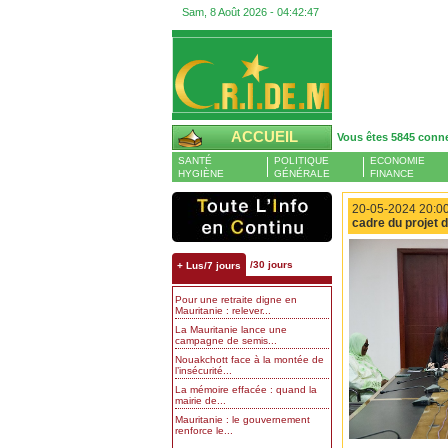
Sam, 8 Août 2026 -
04:42:47
ACCUEIL
Vous êtes 5845 conn
SANTÉ
POLITIQUE
ECONOMIE
HYGIÈNE
GÉNÉRALE
FINANCE
20-05-2024 20:00
cadre du projet 
/30 jours
+ Lus/7 jours
Pour une retraite digne en
Mauritanie : relever...
La Mauritanie lance une
campagne de semis...
Nouakchott face à la montée de
l’insécurité...
La mémoire effacée : quand la
mairie de...
Mauritanie : le gouvernement
renforce le...