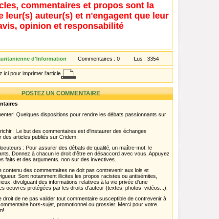
icles, commentaires et propos sont la
e leur(s) auteur(s) et n'engagent que leur
avis, opinion et responsabilité
ritanienne d'Information
Commentaires :
0
Lus :
3354
 ici pour imprimer l'article
POSTEZ UN COMMENTAIRE
ntaires
menter! Quelques dispositions pour rendre les débats passionnants sur
chir : Le but des commentaires est d'instaurer des échanges
r des articles publiés sur Cridem.
ocuteurs : Pour assurer des débats de qualité, un maître-mot: le
pants. Donnez à chacun le droit d'être en désaccord avec vous. Appuyez
s faits et des arguments, non sur des invectives.
 Le contenu des commentaires ne doit pas contrevenir aux lois et
igueur. Sont notamment illicites les propos racistes ou antisémites,
rieux, divulguant des informations relatives à la vie privée d'une
es oeuvres protégées par les droits d'auteur (textes, photos, vidéos...).
 droit de ne pas valider tout commentaire susceptible de contrevenir à
ut commentaire hors-sujet, promotionnel ou grossier. Merci pour votre
m!