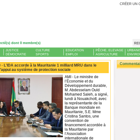
CRÉER UN 
ecté(s) dont 0 membre(s)
RE
JUSTICE
CULTURE
EDUCATION
PÊCHE, ELEVAGE
URBANI
DÉMOCRATIE
SPORTS
EMPLOI
AGRICULTURE
ENVIRO
Commentair
 -
L'IDA accorde à la Mauritanie 1 milliard MRU dans le
d’appui au système de protection sociale
AMI - Le ministre de
l’Économie et du
Développement durable,
M. Abdesselam Ould
Mohamed Saleh, a signé,
lundi à Nouakchott, avec
la représentante de la
Banque mondiale en
Mauritanie, S.E. Mme
Cristina Santos, une
convention de
financement accordée à
la Mauritanie par
l’Association
internationale de