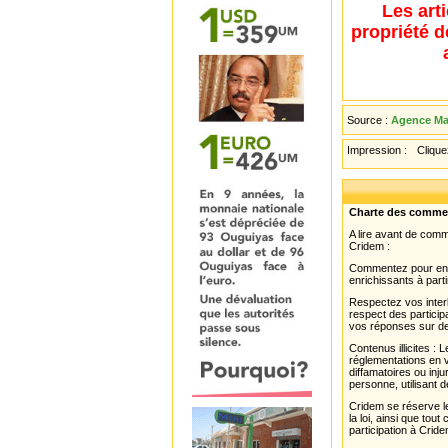
Les art
propriété d
Source :
Agence Mau
Impression :
Cliquez
Charte des comme
A lire avant de com
Cridem :
Commentez pour enri
enrichissants à parti
Respectez vos interl
respect des partici
vos réponses sur de
Contenus illicites :
réglementations en v
diffamatoires ou inju
personne, utilisant d
Cridem se réserve le
la loi, ainsi que to
participation à Cride