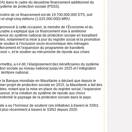
A) dans le cadre du deuxième financement additionnel du
système de protection sociale (PSSS).
ancière de ce financement est de 19.700.000.000 DTS, soit
d et vingt-cinq millions (1.025.000.000) MRU.
prononcé à cette occasion, le ministre de l’Économie et du
able a expliqué que ce financement vise à améliorer
fficience du système national de protection sociale en travaillant
s, notamment la mise à jour du registre social et la promotion
, le soutien à l’inclusion socio-économique des ménages
nforcement et l’expansion du programme de transferts
voul », et le soutien au mécanisme de riposte aux crises
mettra, a-t-il dit, l’élargissement des bénéficiaires du système
tion sociale au niveau national jusqu’en 2025 et l’intégration
territoire national.
e la Banque mondiale en Mauritanie a déclaré que depuis le
er projet de protection sociale en 2015, la Mauritanie a fait des
es, notant que la mise en place du registre social, l’expansion
voul, et la création du système de riposte aux chocs
ansformé le paysage de la protection sociale dans le pays.
 a eu l’honneur de soutenir ces initiatives à travers le SSN1
t plus récemment à travers le SSN2 depuis 2020.