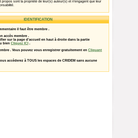
propos sont la propriété de leur(s) auteur(s) et n'engagent que leur
onsabilité.
IDENTIFICATION
mentaire il faut être membre .
 un accès membre .
ifier sur la page d'accueil en haut à droite dans la partie
u bien
Cliquez ICI
.
embre . Vous pouvez vous enregistrer gratuitement en
Cliquant
vous accèderez à TOUS les espaces de CRIDEM sans aucune