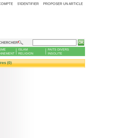
COMPTE
S'IDENTIFIER
PROPOSER UN ARTICLE
CHERCHER
SME
ISLAM
FAITS DIVERS
NNEMENT
RELIGION
INSOLITE
es (0)