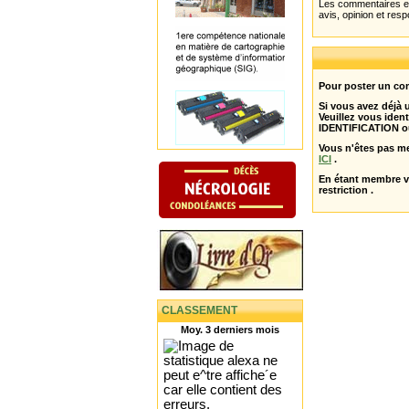
Les commentaires et 
avis, opinion et resp
Pour poster un com
Si vous avez déjà
Veuillez vous ident
IDENTIFICATION o
Vous n'êtes pas m
ICI
.
En étant membre 
restriction .
CLASSEMENT
Moy. 3 derniers mois