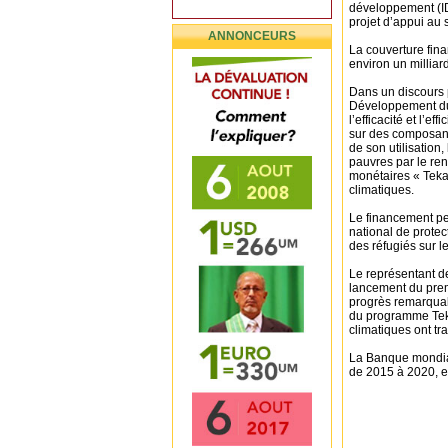
développement (ID
projet d’appui au 
ANNONCEURS
La couverture fin
environ un milliar
Dans un discours 
Développement dur
l’efficacité et l’e
sur des composante
de son utilisation
pauvres par le re
monétaires « Teka
climatiques.
Le financement per
national de protec
des réfugiés sur le 
Le représentant d
lancement du premi
progrès remarquabl
du programme Teka
climatiques ont tr
La Banque mondiale
de 2015 à 2020, e