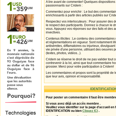
A lire avant de commenter! Quelques dispositions
passionnants sur Cridem :
Commentez pour enrichir : Le but des commentair
enrichissants à partir des articles publiés sur Cri
Respectez vos interlocuteurs : Pour assurer des d
le respect des participants. Donnez à chacun le d
vous. Appuyez vos réponses sur des faits et des 
invectives.
Contenus illicites : Le contenu des commentaires n
et réglementations en vigueur. Sont notamment illi
antisémites, diffamatoires ou injurieux, divulguant
vie privée d'une personne, utilisant des oeuvres p
(textes, photos, vidéos...).
Cridem se réserve le droit de ne pas valider tout
contrevenir à la loi, ainsi que tout commentaire h
grossier. Merci pour votre participation à Cridem!
Les commentaires et propos sont la propriété de l
que leur avis, opinion et responsabilité.
IDENTIFICATIO
Pour poster un commentaire il faut être membre
Si vous avez déjà un accès membre .
Veuillez vous identifier sur la page d'accueil en 
IDENTIFICATION ou bien
Cliquez ICI
.