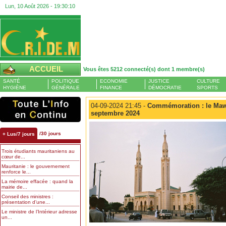
Lun, 10 Août 2026 -
19:30:11
ACCUEIL
Vous êtes 5212 connecté(s) dont 1 membre(s)
SANTÉ
POLITIQUE
ECONOMIE
JUSTICE
CULTURE
HYGIÈNE
GÉNÉRALE
FINANCE
DÉMOCRATIE
SPORTS
04-09-2024 21:45 -
Commémoration : le Mawl
septembre 2024
/30 jours
+ Lus/7 jours
Trois étudiants mauritaniens au
cœur de...
Mauritanie : le gouvernement
renforce le...
La mémoire effacée : quand la
mairie de...
Conseil des ministres :
présentation d’une...
Le ministre de l’Intérieur adresse
un...