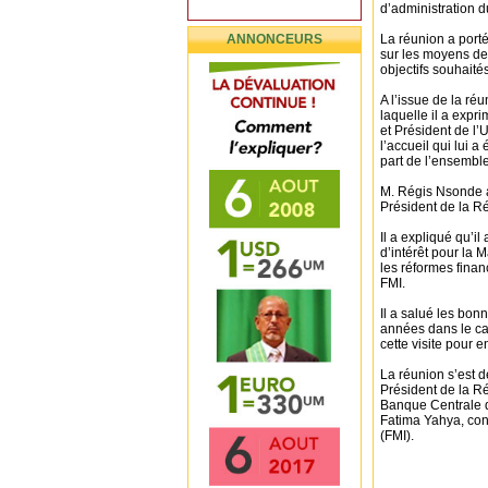
d’administration d
ANNONCEURS
La réunion a porté
sur les moyens de 
objectifs souhaités
A l’issue de la réu
laquelle il a expr
et Président de l
l’accueil qui lui a
part de l’ensembl
M. Régis Nsonde a
Président de la Ré
Il a expliqué qu’i
d’intérêt pour la M
les réformes financ
FMI.
Il a salué les bo
années dans le cad
cette visite pour 
La réunion s’est 
Président de la R
Banque Centrale 
Fatima Yahya, con
(FMI).