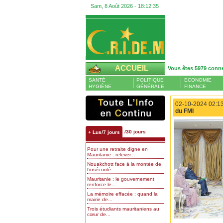
Sam, 8 Août 2026 -
18:12:36
ACCUEIL
Vous êtes 5979 conn
SANTÉ
POLITIQUE
ECONOMIE
HYGIÈNE
GÉNÉRALE
FINANCE
02-10-2024 02:13
du FMI
/30 jours
+ Lus/7 jours
Pour une retraite digne en
Mauritanie : relever...
Nouakchott face à la montée de
l’insécurité...
Mauritanie : le gouvernement
renforce le...
La mémoire effacée : quand la
mairie de...
Trois étudiants mauritaniens au
cœur de...