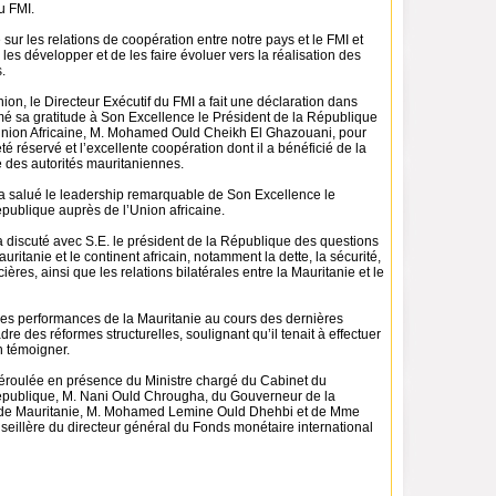
u FMI.
 sur les relations de coopération entre notre pays et le FMI et
les développer et de les faire évoluer vers la réalisation des
.
nion, le Directeur Exécutif du FMI a fait une déclaration dans
imé sa gratitude à Son Excellence le Président de la République
’Union Africaine, M. Mohamed Ould Cheikh El Ghazouani, pour
 été réservé et l’excellente coopération dont il a bénéficié de la
e des autorités mauritaniennes.
 salué le leadership remarquable de Son Excellence le
publique auprès de l’Union africaine.
l a discuté avec S.E. le président de la République des questions
auritanie et le continent africain, notamment la dette, la sécurité,
ières, ainsi que les relations bilatérales entre la Mauritanie et le
nnes performances de la Mauritanie au cours des dernières
re des réformes structurelles, soulignant qu’il tenait à effectuer
en témoigner.
déroulée en présence du Ministre chargé du Cabinet du
épublique, M. Nani Ould Chrougha, du Gouverneur de la
de Mauritanie, M. Mohamed Lemine Ould Dhehbi et de Mme
seillère du directeur général du Fonds monétaire international