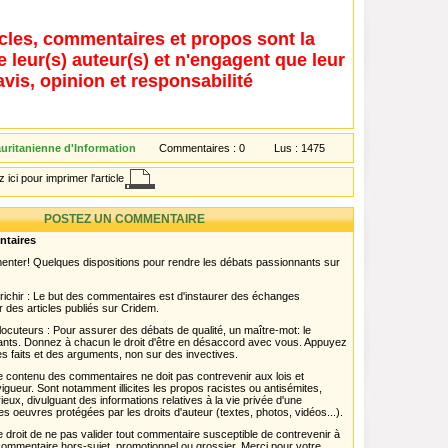
icles, commentaires et propos sont la
e leur(s) auteur(s) et n'engagent que leur
avis, opinion et responsabilité
ritanienne d'Information
Commentaires :
0
Lus :
1475
 ici pour imprimer l'article
POSTEZ UN COMMENTAIRE
ntaires
menter! Quelques dispositions pour rendre les débats passionnants sur
chir : Le but des commentaires est d'instaurer des échanges
r des articles publiés sur Cridem.
ocuteurs : Pour assurer des débats de qualité, un maître-mot: le
pants. Donnez à chacun le droit d'être en désaccord avec vous. Appuyez
s faits et des arguments, non sur des invectives.
 Le contenu des commentaires ne doit pas contrevenir aux lois et
igueur. Sont notamment illicites les propos racistes ou antisémites,
rieux, divulguant des informations relatives à la vie privée d'une
es oeuvres protégées par les droits d'auteur (textes, photos, vidéos...).
 droit de ne pas valider tout commentaire susceptible de contrevenir à
ut commentaire hors-sujet, promotionnel ou grossier. Merci pour votre