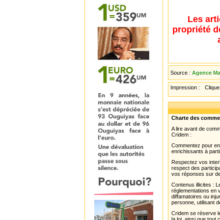
Les art
propriété d
Source :
Agence Mau
Impression :
Cliquez
Charte des comme
A lire avant de com
Cridem :
Commentez pour enri
enrichissants à parti
Respectez vos interl
respect des partici
vos réponses sur de
Contenus illicites :
réglementations en v
diffamatoires ou inju
personne, utilisant d
Cridem se réserve le
la loi, ainsi que to