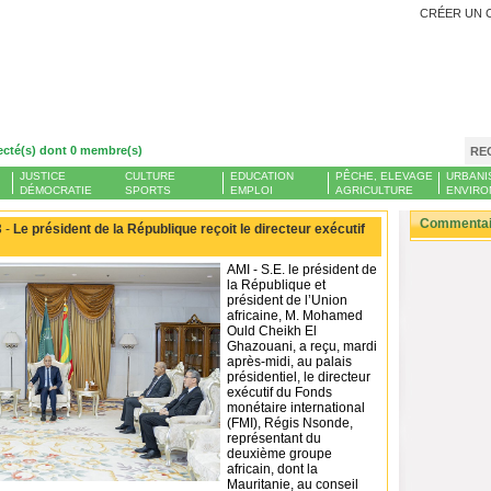
CRÉER UN 
ecté(s) dont 0 membre(s)
RE
JUSTICE
CULTURE
EDUCATION
PÊCHE, ELEVAGE
URBANI
DÉMOCRATIE
SPORTS
EMPLOI
AGRICULTURE
ENVIRO
Commentair
 -
Le président de la République reçoit le directeur exécutif
AMI - S.E. le président de
la République et
président de l’Union
africaine, M. Mohamed
Ould Cheikh El
Ghazouani, a reçu, mardi
après-midi, au palais
présidentiel, le directeur
exécutif du Fonds
monétaire international
(FMI), Régis Nsonde,
représentant du
deuxième groupe
africain, dont la
Mauritanie, au conseil