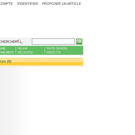
COMPTE
S'IDENTIFIER
PROPOSER UN ARTICLE
CHERCHER
SME
ISLAM
FAITS DIVERS
NNEMENT
RELIGION
INSOLITE
es (0)