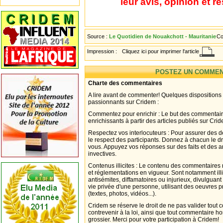
leur avis, opinion et r
Source :
Le Quotidien de Nouakchott - Mauritanie
Co
Impression :
Cliquez ici pour imprimer l'article
POSTEZ UN COMMEN
Charte des commentaires
A lire avant de commenter! Quelques dispositions
passionnants sur Cridem :
Commentez pour enrichir : Le but des commentair
enrichissants à partir des articles publiés sur Cri
Respectez vos interlocuteurs : Pour assurer des d
le respect des participants. Donnez à chacun le d
vous. Appuyez vos réponses sur des faits et des 
invectives.
Contenus illicites : Le contenu des commentaires n
et réglementations en vigueur. Sont notamment illi
antisémites, diffamatoires ou injurieux, divulguant
vie privée d'une personne, utilisant des oeuvres p
(textes, photos, vidéos...).
Cridem se réserve le droit de ne pas valider tout
contrevenir à la loi, ainsi que tout commentaire h
grossier. Merci pour votre participation à Cridem!