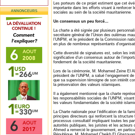
Les porteurs de ce projet estiment que cet é
importante dans les efforts visant à renforcer l
ANNONCEURS
sociales au sein de la société mauritanienne.
Un consensus un peu forcé…
La charte a été signée par plusieurs personnal
secrétaire général de l’Union des oulémas maur
l’UNPM, et le président de la Commission nati
en plus de nombreux représentants d’organisati
Cette diversité de signatures est, selon les init
significative d’un consensus autour de l’import
fondement de la société mauritanienne.
Lors de la cérémonie, M. Mohamed Zeine El A
président de l’UNPM, a salué l’engagement de
que sa supervision témoigne de son intérêt con
la préservation des valeurs islamiques.
Il a également mentionné que la charte représen
les responsabilités sociales de l’UNPM, visant
les valeurs fondamentales de la société islami
La Charte nationale pour l’édification de la fami
principes directeurs qui renforcent la structure 
processus consultatif impliquant toutes les par
autorités publiques, les juristes et les acteurs 
Ahmed a remercié le gouvernement, en particuli
République, M. Mohamed Cheikh El Ghazouani,