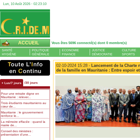
Lun, 10 Août 2026 -
02:23:11
ACCUEIL
Vous êtes 5696 connecté(s) dont 0 membre(s)
SANTÉ
POLITIQUE
ECONOMIE
JUSTICE
CULTURE
HYGIÈNE
GÉNÉRALE
FINANCE
DÉMOCRATIE
SPORTS
02-10-2024 15:28 -
Lancement de la Charte na
de la famille en Mauritanie : Entre espoir e
/30 jours
+ Lus/7 jours
Pour une retraite digne en
Mauritanie : relever...
Trois étudiants mauritaniens au
cœur de...
Mauritanie : le gouvernement
renforce le...
La mémoire effacée : quand la
mairie de...
Conseil des ministres :
présentation d’une...