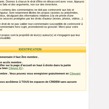
pants. Donnez à chacun le droit d'être en désaccord avec vous. Appuyez
s faits et des arguments, non sur des invectives.
 Le contenu des commentaires ne doit pas contrevenir aux lois et
igueur. Sont notamment illicites les propos racistes ou antisémites,
rieux, divulguant des informations relatives à la vie privée d'une
es oeuvres protégées par les droits d'auteur (textes, photos, vidéos...).
 droit de ne pas valider tout commentaire susceptible de contrevenir à
ut commentaire hors-sujet, promotionnel ou grossier. Merci pour votre
m!
propos sont la propriété de leur(s) auteur(s) et n'engagent que leur
onsabilité.
IDENTIFICATION
mentaire il faut être membre .
 un accès membre .
ifier sur la page d'accueil en haut à droite dans la partie
u bien
Cliquez ICI
.
embre . Vous pouvez vous enregistrer gratuitement en
Cliquant
vous accèderez à TOUS les espaces de CRIDEM sans aucune