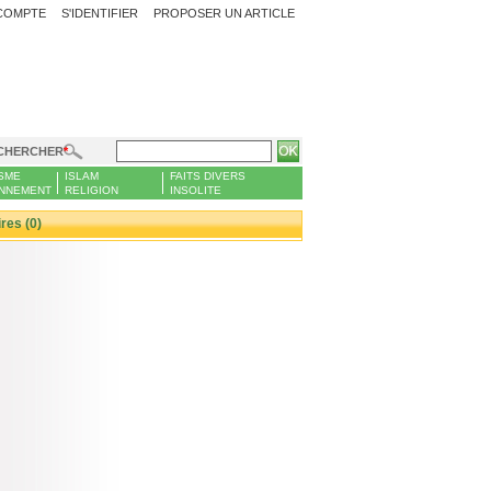
COMPTE
S'IDENTIFIER
PROPOSER UN ARTICLE
CHERCHER
SME
ISLAM
FAITS DIVERS
NNEMENT
RELIGION
INSOLITE
es (0)