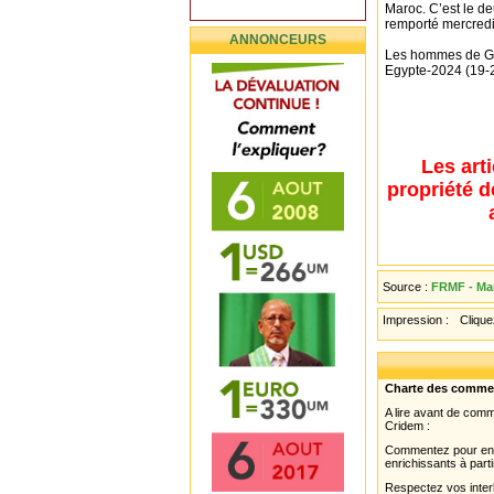
Maroc. C’est le d
remporté mercredi 
ANNONCEURS
Les hommes de Gi
Egypte-2024 (19-2
Les art
propriété d
Source :
FRMF - Ma
Impression :
Cliquez
Charte des comme
A lire avant de com
Cridem :
Commentez pour enri
enrichissants à parti
Respectez vos interl