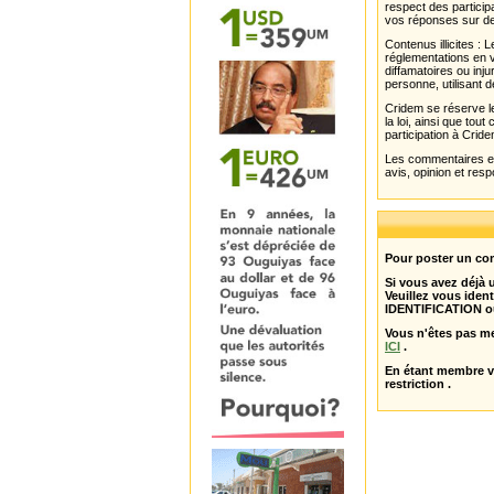
respect des partici
vos réponses sur de
Contenus illicites :
réglementations en v
diffamatoires ou inju
personne, utilisant d
Cridem se réserve le
la loi, ainsi que to
participation à Cride
Les commentaires et 
avis, opinion et resp
Pour poster un com
Si vous avez déjà
Veuillez vous ident
IDENTIFICATION o
Vous n'êtes pas m
ICI
.
En étant membre 
restriction .