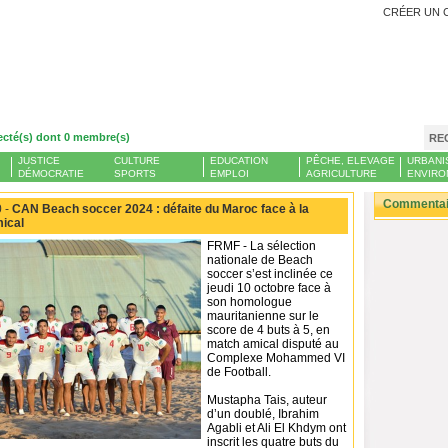
CRÉER UN 
ecté(s) dont 0 membre(s)
RE
JUSTICE
CULTURE
EDUCATION
PÊCHE, ELEVAGE
URBANI
DÉMOCRATIE
SPORTS
EMPLOI
AGRICULTURE
ENVIRO
Commentair
 -
CAN Beach soccer 2024 : défaite du Maroc face à la
ical
FRMF - La sélection
nationale de Beach
soccer s’est inclinée ce
jeudi 10 octobre face à
son homologue
mauritanienne sur le
score de 4 buts à 5, en
match amical disputé au
Complexe Mohammed VI
de Football.
Mustapha Tais, auteur
d’un doublé, Ibrahim
Agabli et Ali El Khdym ont
inscrit les quatre buts du