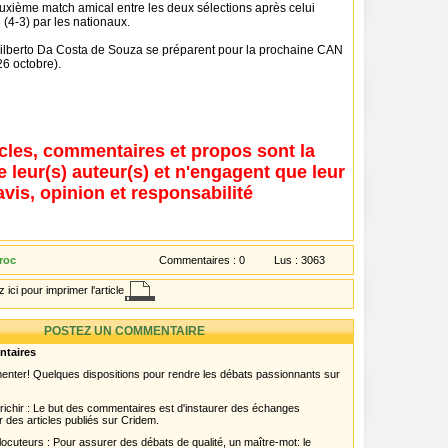
euxième match amical entre les deux sélections après celui
(4-3) par les nationaux.
lberto Da Costa de Souza se préparent pour la prochaine CAN
6 octobre).
icles, commentaires et propos sont la
e leur(s) auteur(s) et n'engagent que leur
avis, opinion et responsabilité
roc
Commentaires :
0
Lus :
3063
 ici pour imprimer l'article
POSTEZ UN COMMENTAIRE
ntaires
menter! Quelques dispositions pour rendre les débats passionnants sur
chir : Le but des commentaires est d'instaurer des échanges
r des articles publiés sur Cridem.
ocuteurs : Pour assurer des débats de qualité, un maître-mot: le