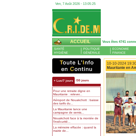
Ven, 7 Août 2026 -
13:05:26
ACCUEIL
Vous êtes 4741 conn
SANTÉ
POLITIQUE
ECONOMIE
HYGIÈNE
GÉNÉRALE
FINANCE
10-10-2024 19:30
Mauritanie en Am
/30 jours
+ Lus/7 jours
Pour une retraite digne en
Mauritanie : relever...
Aéroport de Nouakchott : baisse
des tarifs du...
La Mauritanie lance une
campagne de semis...
Nouakchott face à la montée de
l’insécurité...
La mémoire effacée : quand la
mairie de...