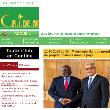
Ven, 7 Août 2026 -
02:03:26
ACCUEIL
Vous êtes 4448 connecté(s) dont 0 membre(s)
SANTÉ
POLITIQUE
ECONOMIE
JUSTICE
CULTURE
HYGIÈNE
GÉNÉRALE
FINANCE
DÉMOCRATIE
SPORTS
12-10-2024 20:35 -
Mauritanie-Banque mondial
de projets financés dans le pays
/30 jours
+ Lus/7 jours
Pour une retraite digne en
Mauritanie : relever...
Aéroport de Nouakchott : baisse
des tarifs du...
La Mauritanie lance une
campagne de semis...
La mémoire effacée : quand la
mairie de...
Nouakchott face à la montée de
l’insécurité...