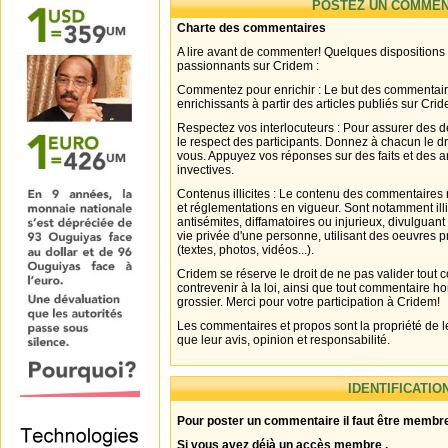
POSTEZ UN COMMEN
Charte des commentaires
A lire avant de commenter! Quelques dispositions
passionnants sur Cridem :
Commentez pour enrichir : Le but des commentair
enrichissants à partir des articles publiés sur Cri
Respectez vos interlocuteurs : Pour assurer des d
le respect des participants. Donnez à chacun le d
vous. Appuyez vos réponses sur des faits et des 
invectives.
Contenus illicites : Le contenu des commentaires n
et réglementations en vigueur. Sont notamment illi
antisémites, diffamatoires ou injurieux, divulguant
vie privée d'une personne, utilisant des oeuvres p
(textes, photos, vidéos...).
Cridem se réserve le droit de ne pas valider tout
contrevenir à la loi, ainsi que tout commentaire h
grossier. Merci pour votre participation à Cridem!
Les commentaires et propos sont la propriété de l
que leur avis, opinion et responsabilité.
IDENTIFICATIO
Pour poster un commentaire il faut être membre
Si vous avez déjà un accès membre .