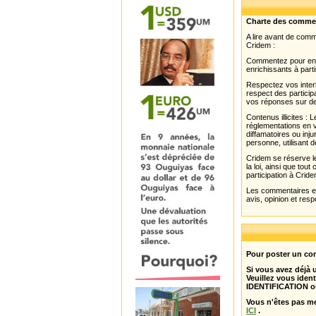
Charte des comme
A lire avant de com
Cridem :
Commentez pour enri
enrichissants à parti
Respectez vos interl
respect des partici
vos réponses sur de
Contenus illicites :
réglementations en v
diffamatoires ou inju
personne, utilisant d
Cridem se réserve le
la loi, ainsi que to
participation à Cride
Les commentaires et 
avis, opinion et resp
Pour poster un com
Si vous avez déjà
Veuillez vous ident
IDENTIFICATION o
Vous n'êtes pas m
ICI
.