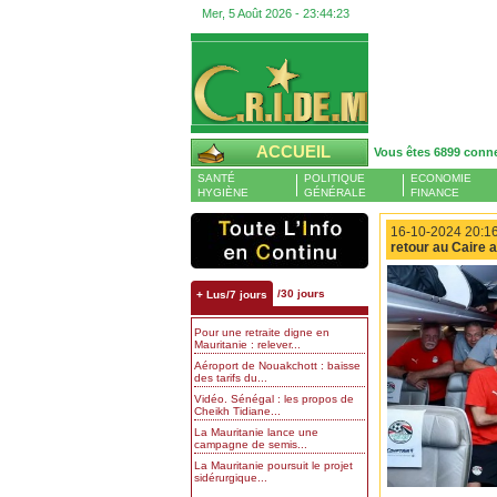
Mer, 5 Août 2026 -
23:44:24
ACCUEIL
Vous êtes 6899 conn
SANTÉ
POLITIQUE
ECONOMIE
HYGIÈNE
GÉNÉRALE
FINANCE
16-10-2024 20:16
retour au Caire 
/30 jours
+ Lus/7 jours
Pour une retraite digne en
Mauritanie : relever...
Aéroport de Nouakchott : baisse
des tarifs du...
Vidéo. Sénégal : les propos de
Cheikh Tidiane...
La Mauritanie lance une
campagne de semis...
La Mauritanie poursuit le projet
sidérurgique...