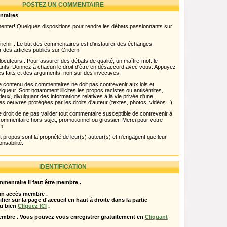
POSTEZ UN COMMENTAIRE
ntaires
menter! Quelques dispositions pour rendre les débats passionnants sur
chir : Le but des commentaires est d'instaurer des échanges
r des articles publiés sur Cridem.
ocuteurs : Pour assurer des débats de qualité, un maître-mot: le
pants. Donnez à chacun le droit d'être en désaccord avec vous. Appuyez
s faits et des arguments, non sur des invectives.
 Le contenu des commentaires ne doit pas contrevenir aux lois et
igueur. Sont notamment illicites les propos racistes ou antisémites,
rieux, divulguant des informations relatives à la vie privée d'une
es oeuvres protégées par les droits d'auteur (textes, photos, vidéos...).
 droit de ne pas valider tout commentaire susceptible de contrevenir à
ut commentaire hors-sujet, promotionnel ou grossier. Merci pour votre
m!
propos sont la propriété de leur(s) auteur(s) et n'engagent que leur
onsabilité.
IDENTIFICATION
mentaire il faut être membre .
 un accès membre .
ifier sur la page d'accueil en haut à droite dans la partie
u bien
Cliquez ICI
.
embre . Vous pouvez vous enregistrer gratuitement en
Cliquant