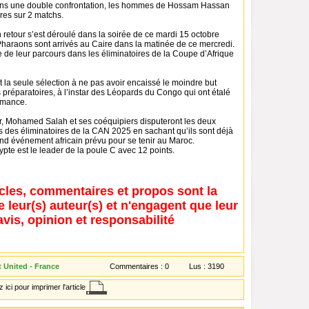
dans une double confrontation, les hommes de Hossam Hassan
ires sur 2 matchs.
 retour s’est déroulé dans la soirée de ce mardi 15 octobre
s Pharaons sont arrivés au Caire dans la matinée de ce mercredi.
re de leur parcours dans les éliminatoires de la Coupe d’Afrique
 la seule sélection à ne pas avoir encaissé le moindre but
préparatoires, à l’instar des Léopards du Congo qui ont étalé
rmance.
r, Mohamed Salah et ses coéquipiers disputeront les deux
s des éliminatoires de la CAN 2025 en sachant qu’ils sont déjà
and événement africain prévu pour se tenir au Maroc.
ypte est le leader de la poule C avec 12 points.
icles, commentaires et propos sont la
e leur(s) auteur(s) et n'engagent que leur
avis, opinion et responsabilité
t United - France
Commentaires :
0
Lus :
3190
 ici pour imprimer l'article