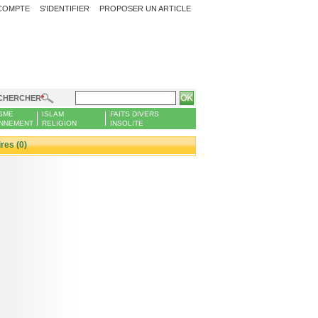
COMPTE
S'IDENTIFIER
PROPOSER UN ARTICLE
CHERCHER
SME
ISLAM
FAITS DIVERS
NNEMENT
RELIGION
INSOLITE
es (0)