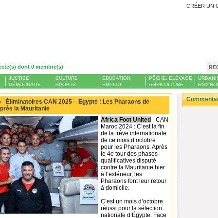
CRÉER UN 
ecté(s) dont 0 membre(s)
RE
JUSTICE
CULTURE
EDUCATION
PÊCHE, ELEVAGE
URBANI
DÉMOCRATIE
SPORTS
EMPLOI
AGRICULTURE
ENVIRO
Commentair
 -
Éliminatoires CAN 2025 – Egypte : Les Pharaons de
après la Mauritanie
Africa Foot United
- CAN
Maroc 2024 : C’est la fin
de la trêve internationale
de ce mois d’octobre
pour les Pharaons. Après
le 4e tour des phases
qualificatives disputé
contre la Mauritanie hier
à l’extérieur, les
Pharaons font leur retour
à domicile.
C’est un mois d’octobre
réussi pour la sélection
nationale d’Égypte. Face