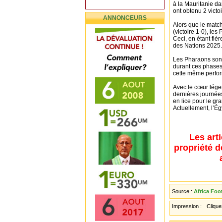
à la Mauritanie 
ont obtenu 2 victo
ANNONCEURS
Alors que le match
(victoire 1-0), le
Ceci, en étant fiè
des Nations 2025.
Les Pharaons sont
durant ces phases 
cette même perfo
Avec le cœur lége
dernières journée
en lice pour le gr
Actuellement, l’Ég
Les art
propriété d
Source :
Africa Foo
Impression :
Cliquez