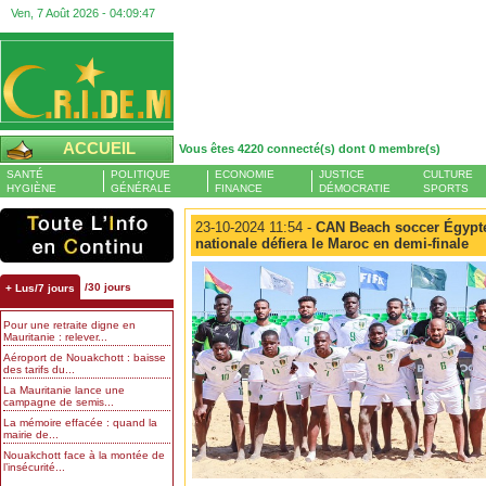
Ven, 7 Août 2026 -
04:09:47
ACCUEIL
Vous êtes 4220 connecté(s) dont 0 membre(s)
SANTÉ
POLITIQUE
ECONOMIE
JUSTICE
CULTURE
HYGIÈNE
GÉNÉRALE
FINANCE
DÉMOCRATIE
SPORTS
23-10-2024 11:54 -
CAN Beach soccer Égypte 
nationale défiera le Maroc en demi-finale
/30 jours
+ Lus/7 jours
Pour une retraite digne en
Mauritanie : relever...
Aéroport de Nouakchott : baisse
des tarifs du...
La Mauritanie lance une
campagne de semis...
La mémoire effacée : quand la
mairie de...
Nouakchott face à la montée de
l’insécurité...