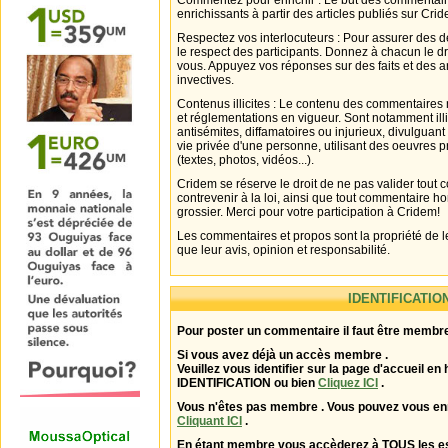
Commentez pour enrichir : Le but des commentair
enrichissants à partir des articles publiés sur Cri
Respectez vos interlocuteurs : Pour assurer des d
le respect des participants. Donnez à chacun le d
vous. Appuyez vos réponses sur des faits et des 
invectives.
Contenus illicites : Le contenu des commentaires n
et réglementations en vigueur. Sont notamment illi
antisémites, diffamatoires ou injurieux, divulguant
vie privée d'une personne, utilisant des oeuvres p
(textes, photos, vidéos...).
Cridem se réserve le droit de ne pas valider tout
contrevenir à la loi, ainsi que tout commentaire h
grossier. Merci pour votre participation à Cridem!
Les commentaires et propos sont la propriété de l
que leur avis, opinion et responsabilité.
IDENTIFICATIO
Pour poster un commentaire il faut être membre
Si vous avez déjà un accès membre .
Veuillez vous identifier sur la page d'accueil en 
IDENTIFICATION ou bien
Cliquez ICI
.
Vous n'êtes pas membre . Vous pouvez vous enr
Cliquant ICI
.
En étant membre vous accèderez à TOUS les 