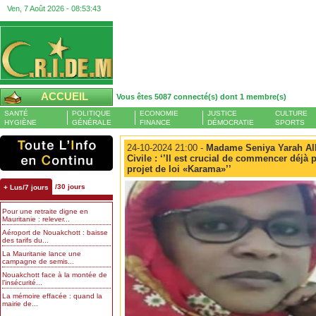
Ven, 7 Août 2026 -
08:53:44
ACCUEIL
Vous êtes 5087 connecté(s) dont 1 membre(s)
SANTÉ
POLITIQUE
ECONOMIE
JUSTICE
CULTURE
HYGIÈNE
GÉNÉRALE
FINANCE
DÉMOCRATIE
SPORTS
24-10-2024 21:00 -
Madame Seniya Yarah Allah
Civile : ‘’Il est crucial de commencer déjà 
projet de loi «Karama»’’
/30 jours
+ Lus/7 jours
Pour une retraite digne en
Mauritanie : relever...
Aéroport de Nouakchott : baisse
des tarifs du...
La Mauritanie lance une
campagne de semis...
Nouakchott face à la montée de
l’insécurité...
La mémoire effacée : quand la
mairie de...