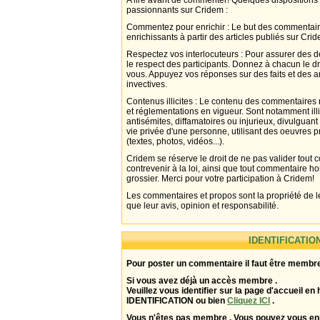
A lire avant de commenter! Quelques dispositions
passionnants sur Cridem :
Commentez pour enrichir : Le but des commentair
enrichissants à partir des articles publiés sur Cri
Respectez vos interlocuteurs : Pour assurer des d
le respect des participants. Donnez à chacun le d
vous. Appuyez vos réponses sur des faits et des 
invectives.
Contenus illicites : Le contenu des commentaires n
et réglementations en vigueur. Sont notamment illi
antisémites, diffamatoires ou injurieux, divulguant
vie privée d'une personne, utilisant des oeuvres p
(textes, photos, vidéos...).
Cridem se réserve le droit de ne pas valider tout
contrevenir à la loi, ainsi que tout commentaire h
grossier. Merci pour votre participation à Cridem!
Les commentaires et propos sont la propriété de l
que leur avis, opinion et responsabilité.
IDENTIFICATIO
Pour poster un commentaire il faut être membre
Si vous avez déjà un accès membre .
Veuillez vous identifier sur la page d'accueil en 
IDENTIFICATION ou bien
Cliquez ICI
.
Vous n'êtes pas membre . Vous pouvez vous enr