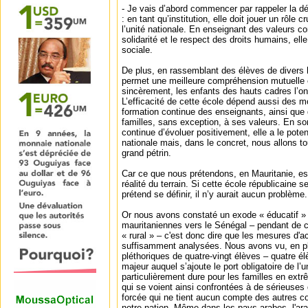
- Je vais d’abord commencer par rappeler la déf
: en tant qu’institution, elle doit jouer un rôle 
l’unité nationale. En enseignant des valeurs 
solidarité et le respect des droits humains, ell
sociale.
De plus, en rassemblant des élèves de divers h
permet une meilleure compréhension mutuelle e
sincèrement, les enfants des hauts cadres l’on
L’efficacité de cette école dépend aussi des m
formation continue des enseignants, ainsi que 
familles, sans exception, à ses valeurs. En so
continue d’évoluer positivement, elle a le potent
nationale mais, dans le concret, nous allons to
grand pétrin.
Car ce que nous prétendons, en Mauritanie, est 
réalité du terrain. Si cette école républicaine se
prétend se définir, il n’y aurait aucun problème.
Or nous avons constaté un exode « éducatif »
mauritaniennes vers le Sénégal – pendant de ce
« rural » – c'est donc dire que les mesures 
suffisamment analysées. Nous avons vu, en pl
pléthoriques de quatre-vingt élèves – quatre él
majeur auquel s’ajoute le port obligatoire de l’
particulièrement dure pour les familles en ext
qui se voient ainsi confrontées à de sérieuses di
forcée qui ne tient aucun compte des autres 
notre nation. Même dans les pays arabes, l'arab