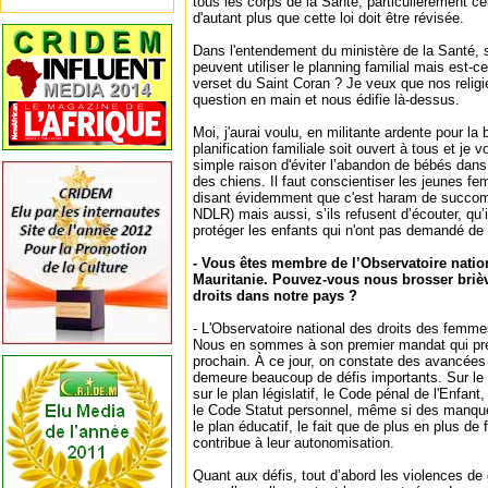
tous les corps de la Santé, particulièrement 
d'autant plus que cette loi doit être révisée.
Dans l'entendement du ministère de la Santé,
peuvent utiliser le planning familial mais est-c
verset du Saint Coran ? Je veux que nos relig
question en main et nous édifie là-dessus.
Moi, j'aurai voulu, en militante ardente pour la
planification familiale soit ouvert à tous et je 
simple raison d'éviter l’abandon de bébés dans 
des chiens. Il faut conscientiser les jeunes 
disant évidemment que c'est haram de succomb
NDLR) mais aussi, s’ils refusent d’écouter, qu’i
protéger les enfants qui n'ont pas demandé de
- Vous êtes membre de l’Observatoire nation
Mauritanie. Pouvez-vous nous brosser brièv
droits dans notre pays ?
- L'Observatoire national des droits des femmes 
Nous en sommes à son premier mandat qui pr
prochain. À ce jour, on constate des avancées 
demeure beaucoup de défis importants. Sur le p
sur le plan législatif, le Code pénal de l'Enfan
le Code Statut personnel, même si des manque
le plan éducatif, le fait que de plus en plus de 
contribue à leur autonomisation.
Quant aux défis, tout d’abord les violences d